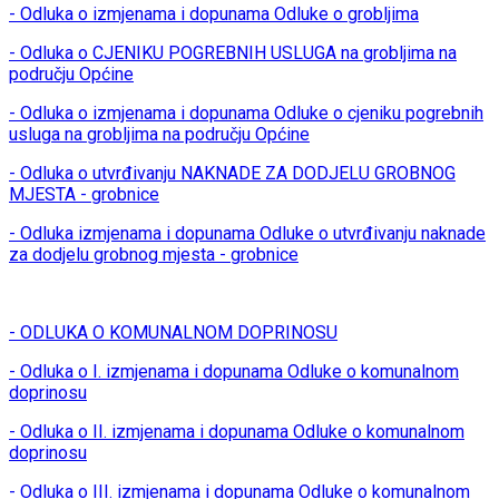
- Odluka o izmjenama i dopunama Odluke o grobljima
- Odluka o CJENIKU POGREBNIH USLUGA na grobljima na
području Općine
- Odluka o izmjenama i dopunama Odluke o cjeniku pogrebnih
usluga na grobljima na području Općine
- Odluka o utvrđivanju NAKNADE ZA DODJELU GROBNOG
MJESTA - grobnice
- Odluka izmjenama i dopunama Odluke o utvrđivanju naknade
za dodjelu grobnog mjesta - grobnice
- ODLUKA O KOMUNALNOM DOPRINOSU
- Odluka o I. izmjenama i dopunama Odluke o komunalnom
doprinosu
- Odluka o II. izmjenama i dopunama Odluke o komunalnom
doprinosu
- Odluka o III. izmjenama i dopunama Odluke o komunalnom