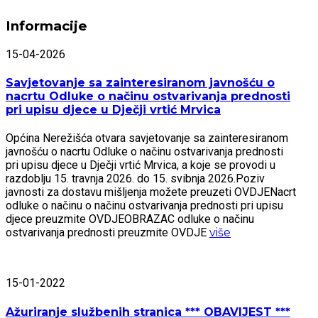
Informacije
15-04-2026
Savjetovanje sa zainteresiranom javnošću o
nacrtu Odluke o načinu ostvarivanja prednosti
pri upisu djece u Dječji vrtić Mrvica
Općina Nerežišća otvara savjetovanje sa zainteresiranom
javnošću o nacrtu Odluke o načinu ostvarivanja prednosti
pri upisu djece u Dječji vrtić Mrvica, a koje se provodi u
razdoblju 15. travnja 2026. do 15. svibnja 2026.Poziv
javnosti za dostavu mišljenja možete preuzeti OVDJENacrt
odluke o načinu o načinu ostvarivanja prednosti pri upisu
djece preuzmite OVDJEOBRAZAC odluke o načinu
ostvarivanja prednosti preuzmite OVDJE
više
15-01-2022
Ažuriranje službenih stranica *** OBAVIJEST ***