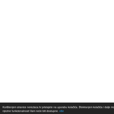
Korištenjem stranice nerezisca.hr pristajete na uporabu kolačića. Blokiranjem kolačića i dalje 
njezine funkcionalnosti Vam neće biti dostupne.
više