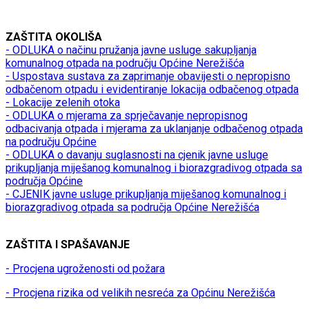
ZAŠTITA OKOLIŠA
- ODLUKA o načinu pružanja javne usluge sakupljanja
komunalnog otpada na području Općine Nerežišća
- Uspostava sustava za zaprimanje obavijesti o nepropisno
odbačenom otpadu i evidentiranje lokacija odbačenog otpada
- Lokacije zelenih otoka
- ODLUKA o mjerama za sprječavanje nepropisnog
odbacivanja otpada i mjerama za uklanjanje odbačenog otpada
na području Općine
- ODLUKA o davanju suglasnosti na cjenik javne usluge
prikupljanja miješanog komunalnog i biorazgradivog otpada sa
područja Općine
- CJENIK javne usluge prikupljanja miješanog komunalnog i
biorazgradivog otpada sa područja Općine Nerežišća
ZAŠTITA I SPAŠAVANJE
- Procjena ugroženosti od požara
- Procjena rizika od velikih nesreća za Općinu Nerežišća