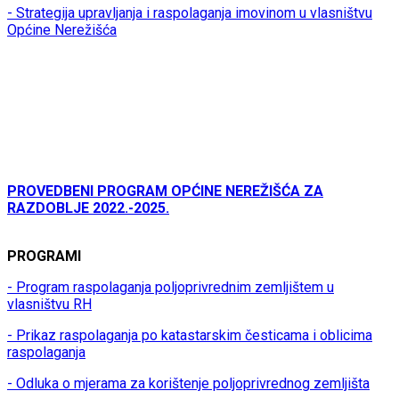
- Strategija upravljanja i raspolaganja imovinom u vlasništvu
Općine Nerežišća
PROVEDBENI PROGRAM OPĆINE NEREŽIŠĆA ZA
RAZDOBLJE 2022.-2025.
PROGRAMI
- Program raspolaganja poljoprivrednim zemljištem u
vlasništvu RH
- Prikaz raspolaganja po katastarskim česticama i oblicima
raspolaganja
- Odluka o mjerama za korištenje poljoprivrednog zemljišta