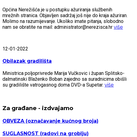
Općina Nerežišća je u postupku ažuriranja službenih
mrežnih stranica. Objavljen sadržaj još nije do kraja ažuriran.
Molimo na razumijevanje. Ukoliko imate pitanja, slobodno
nam se obratite na mail: administrator@nerezisca.hr
više
12-01-2022
Obilazak gradilišta
Ministrica poljoprivrede Marija Vučkovic i župan Splitsko-
dalmatinski Blaženko Boban zajedno sa suradnicima obišli
su gradilište vatrogasnog doma DVD-a Supetar.
više
Za građane - izdvajamo
OBVEZA
(označavanje kućnog broja)
SUGLASNOST
(radovi na groblju)