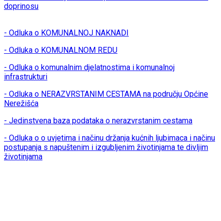
doprinosu
- Odluka o KOMUNALNOJ NAKNADI
- Odluka o KOMUNALNOM REDU
- Odluka o komunalnim djelatnostima i komunalnoj
infrastrukturi
- Odluka o NERAZVRSTANIM CESTAMA na području Općine
Nerežišća
- Jedinstvena baza podataka o nerazvrstanim cestama
- Odluka o o uvjetima i načinu držanja kućnih ljubimaca i načinu
postupanja s napuštenim i izgubljenim životinjama te divljim
životinjama