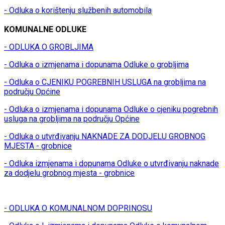
- Odluka o korištenju službenih automobila
KOMUNALNE ODLUKE
- ODLUKA O GROBLJIMA
- Odluka o izmjenama i dopunama Odluke o grobljima
- Odluka o CJENIKU POGREBNIH USLUGA na grobljima na
području Općine
- Odluka o izmjenama i dopunama Odluke o cjeniku pogrebnih
usluga na grobljima na području Općine
- Odluka o utvrđivanju NAKNADE ZA DODJELU GROBNOG
MJESTA - grobnice
- Odluka izmjenama i dopunama Odluke o utvrđivanju naknade
za dodjelu grobnog mjesta - grobnice
- ODLUKA O KOMUNALNOM DOPRINOSU