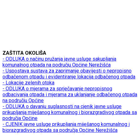
ZAŠTITA OKOLIŠA
- ODLUKA o načinu pružanja javne usluge sakupljanja
komunalnog otpada na području Općine Nerežišća
- Uspostava sustava za zaprimanje obavijesti o nepropisno
odbačenom otpadu i evidentiranje lokacija odbačenog otpada
- Lokacije zelenih otoka
- ODLUKA o mjerama za sprječavanje nepropisnog
odbacivanja otpada i mjerama za uklanjanje odbačenog otpada
na području Općine
- ODLUKA o davanju suglasnosti na cjenik javne usluge
prikupljanja miješanog komunalnog i biorazgradivog otpada sa
područja Općine
- CJENIK javne usluge prikupljanja miješanog komunalnog i
biorazgradivog otpada sa područja Općine Nerežišća