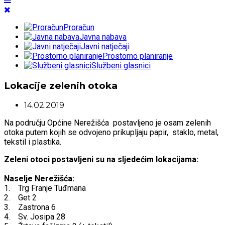
Proračun
Javna nabava
Javni natječaji
Prostorno planiranje
Službeni glasnici
Lokacije zelenih otoka
14.02.2019
Na području Općine Nerežišća postavljeno je osam zelenih
otoka putem kojih se odvojeno prikupljaju papir, staklo, metal,
tekstil i plastika.
Zeleni otoci postavljeni su na sljedećim lokacijama:
Naselje Nerežišća:
1. Trg Franje Tuđmana
2. Get 2
3. Zastrona 6
4. Sv. Josipa 28