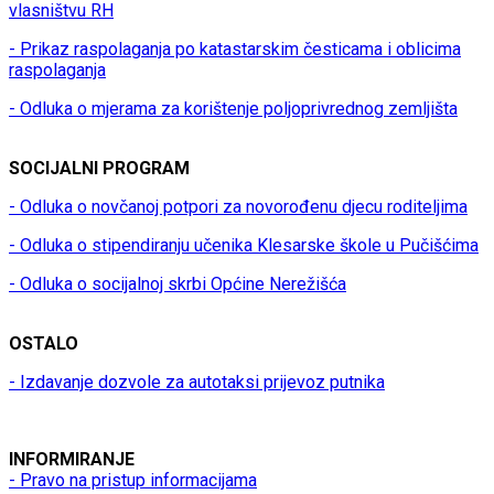
vlasništvu RH
- Prikaz raspolaganja po katastarskim česticama i oblicima
raspolaganja
- Odluka o mjerama za korištenje poljoprivrednog zemljišta
SOCIJALNI PROGRAM
- Odluka o novčanoj potpori za novorođenu djecu roditeljima
- Odluka o stipendiranju učenika Klesarske škole u Pučišćima
- Odluka o socijalnoj skrbi Općine Nerežišća
OSTALO
- Izdavanje dozvole za autotaksi prijevoz putnika
INFORMIRANJE
- Pravo na pristup informacijama