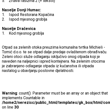
5. Žrtava fašizma 2 (+ tekstil)
Naselje Donji Humac:
1. Ispod Restorana Kopačina
2. Ispod mjesnog groblja
Naselje Dračevica
1. Kod mjesnog groblja
Otpad sa zelenih otoka preuzima komunalna tvrtka Michieli -
Tomić d.o.o. te se otpad dalje predaje ovlaštenom obrađivaču.
Zeleni otoci služe odlaganju isključivo onog otpada koji je
naveden na naljepnici ispred kontejnera. Na zelenim otocima
je zabranjeno odlaganje otpada iz kućanstva ili otpada
nastalog u obavljanju poslovne djelatnosti.
Warning
: count(): Parameter must be an array or an object that
implements Countable in
/home2/nerezisc/public_html/templates/gk_box/html/com
on line
30