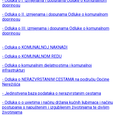
- Odluka o I. izmjenama i dopunama Odluke o komunalnom
doprinosu
- Odluka o II. izmjenama i dopunama Odluke o komunalnom
doprinosu
- Odluka o III. izmjenama i dopunama Odluke o komunalnom
doprinosu
- Odluka o KOMUNALNOJ NAKNADI
- Odluka o KOMUNALNOM REDU
- Odluka o komunalnim djelatnostima i komunalnoj
infrastrukturi
- Odluka o NERAZVRSTANIM CESTAMA na području Općine
Nerežišća
- Jedinstvena baza podataka o nerazvrstanim cestama
- Odluka o o uvjetima i načinu držanja kućnih ljubimaca i načinu
postupanja s napuštenim i izgubljenim životinjama te divljim
životinjama