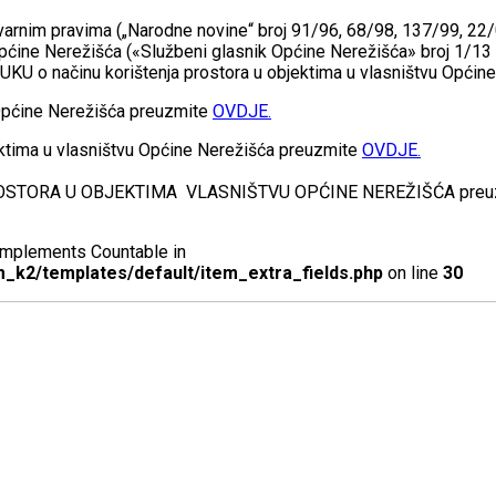
stvarnim pravima („Narodne novine“ broj 91/96, 68/98, 137/99, 2
pćine Nerežišća («Službeni glasnik Općine Nerežišća» broj 1/13 
UKU o načinu korištenja prostora u objektima u vlasništvu Općine 
 Općine Nerežišća preuzmite
OVDJE.
ktima u vlasništvu Općine Nerežišća preuzmite
OVDJE.
STORA U OBJEKTIMA VLASNIŠTVU OPĆINE NEREŽIŠĆA preu
t implements Countable in
_k2/templates/default/item_extra_fields.php
on line
30