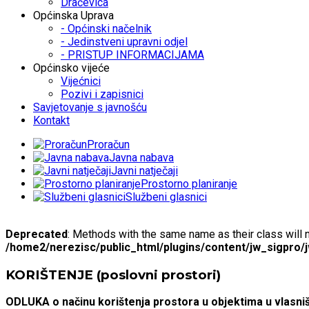
Dračevica
Općinska Uprava
- Općinski načelnik
- Jedinstveni upravni odjel
- PRISTUP INFORMACIJAMA
Općinsko vijeće
Vijećnici
Pozivi i zapisnici
Savjetovanje s javnošću
Kontakt
Proračun
Javna nabava
Javni natječaji
Prostorno planiranje
Službeni glasnici
Deprecated
: Methods with the same name as their class will 
/home2/nerezisc/public_html/plugins/content/jw_sigpro/
KORIŠTENJE (poslovni prostori)
ODLUKA o načinu korištenja prostora u objektima u vlasni