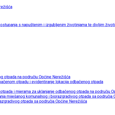
ežišća
 postupanja s napuštenim i izgubljenim životinjama te divljim život
og otpada na području Općine Nerežišća
bačenom otpadu i evidentiranje lokacija odbačenog otpada
otpada i mjerama za uklanjanje odbačenog otpada na području O
janja miješanog komunalnog i biorazgradivog otpada sa područja
razgradivog otpada sa područja Općine Nerežišća