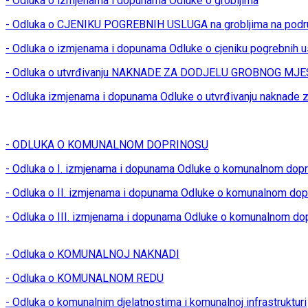
- Odluka o izmjenama i dopunama Odluke o grobljima
- Odluka o CJENIKU POGREBNIH USLUGA na grobljima na podr
- Odluka o izmjenama i dopunama Odluke o cjeniku pogrebnih u
- Odluka o utvrđivanju NAKNADE ZA DODJELU GROBNOG MJES
- Odluka izmjenama i dopunama Odluke o utvrđivanju naknade z
- ODLUKA O KOMUNALNOM DOPRINOSU
- Odluka o I. izmjenama i dopunama Odluke o komunalnom dop
- Odluka o II. izmjenama i dopunama Odluke o komunalnom dop
- Odluka o III. izmjenama i dopunama Odluke o komunalnom do
- Odluka o KOMUNALNOJ NAKNADI
- Odluka o KOMUNALNOM REDU
- Odluka o komunalnim djelatnostima i komunalnoj infrastrukturi