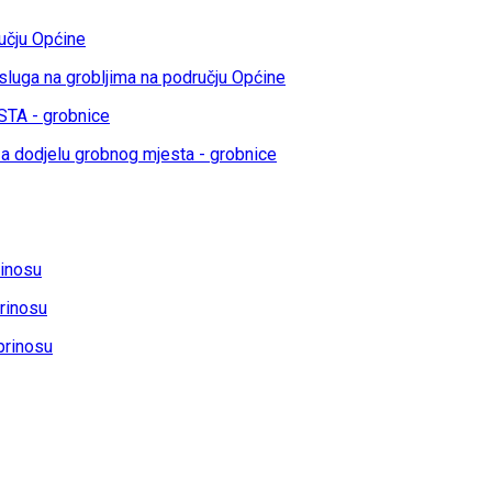
učju Općine
sluga na grobljima na području Općine
TA - grobnice
a dodjelu grobnog mjesta - grobnice
rinosu
rinosu
prinosu