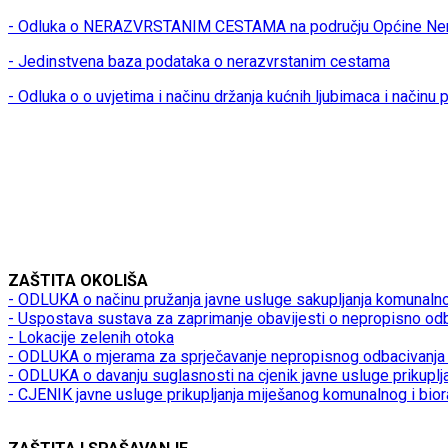
- Odluka o NERAZVRSTANIM CESTAMA na području Općine Ner
- Jedinstvena baza podataka o nerazvrstanim cestama
- Odluka o o uvjetima i načinu držanja kućnih ljubimaca i načinu
ZAŠTITA OKOLIŠA
- ODLUKA o načinu pružanja javne usluge sakupljanja komunaln
- Uspostava sustava za zaprimanje obavijesti o nepropisno od
- Lokacije zelenih otoka
- ODLUKA o mjerama za sprječavanje nepropisnog odbacivanja 
- ODLUKA o davanju suglasnosti na cjenik javne usluge prikupl
- CJENIK javne usluge prikupljanja miješanog komunalnog i bio