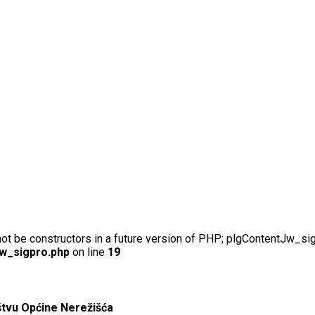
not be constructors in a future version of PHP; plgContentJw_si
jw_sigpro.php
on line
19
štvu Općine Nerežišća