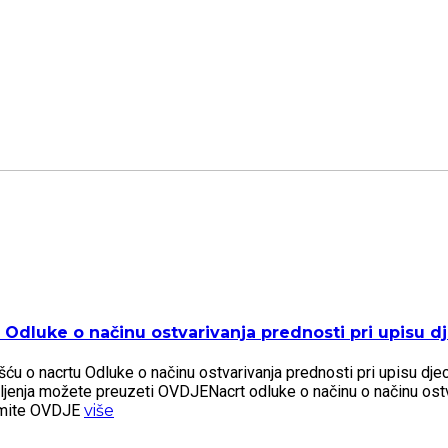
Odluke o načinu ostvarivanja prednosti pri upisu dje
 o nacrtu Odluke o načinu ostvarivanja prednosti pri upisu djece 
šljenja možete preuzeti OVDJENacrt odluke o načinu o načinu ostv
zmite OVDJE
više