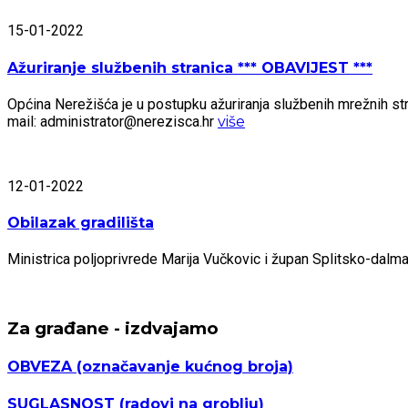
15-01-2022
Ažuriranje službenih stranica *** OBAVIJEST ***
Općina Nerežišća je u postupku ažuriranja službenih mrežnih stra
mail: administrator@nerezisca.hr
više
12-01-2022
Obilazak gradilišta
Ministrica poljoprivrede Marija Vučkovic i župan Splitsko-dal
Za građane - izdvajamo
OBVEZA
(označavanje kućnog broja)
SUGLASNOST
(radovi na groblju)