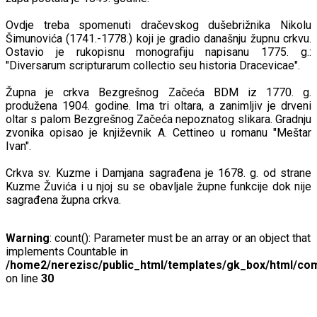
Ovdje treba spomenuti dračevskog dušebrižnika Nikolu
Šimunovića (1741.-1778.) koji je gradio današnju župnu crkvu.
Ostavio je rukopisnu monografiju napisanu 1775. g.:
"Diversarum scripturarum collectio seu historia Dracevicae".
Župna je crkva Bezgrešnog Začeća BDM iz 1770. g.
produžena 1904. godine. Ima tri oltara, a zanimljiv je drveni
oltar s palom Bezgrešnog Začeća nepoznatog slikara. Gradnju
zvonika opisao je književnik A. Cettineo u romanu "Meštar
Ivan".
Crkva sv. Kuzme i Damjana sagrađena je 1678. g. od strane
Kuzme Žuvića i u njoj su se obavljale župne funkcije dok nije
sagrađena župna crkva.
Warning
: count(): Parameter must be an array or an object that
implements Countable in
/home2/nerezisc/public_html/templates/gk_box/html/com
on line
30