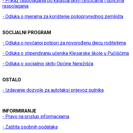
- Prikaz raspolaganja po katastarskim česticama i oblicima
raspolaganja
- Odluka o mjerama za korištenje poljoprivrednog zemljišta
SOCIJALNI PROGRAM
- Odluka o novčanoj potpori za novorođenu djecu roditeljima
- Odluka o stipendiranju učenika Klesarske škole u Pučišćima
- Odluka o socijalnoj skrbi Općine Nerežišća
OSTALO
- Izdavanje dozvole za autotaksi prijevoz putnika
INFORMIRANJE
- Pravo na pristup informacijama
- Zaštita osobnih podataka