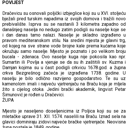
POVIJEST
Dračevicu su osnovali poljički izbjeglice koji su u XVI. stoljeću
bježali pred turskim napadima iz svojih domova i tražili novo
prebivalište. Isprva su se nastanili 3 kilometra zapadno od
današnjeg naselja no nedugo zatim podigli su naselje koje se
i dan danas tamo nalazi. Naselje je skladno izgrađeno u
pravom mediteranskom stilu. Na sredini mjesta je glavni trg,
od kojeg na sve strane vode brojne kale prema kućama koje
okružuju samo naselje. Mjesto je poznato i po velikom broju
bucala - zdenaca. Ovo naselje kuga nije pokosila kao npr.
Sumartin ili Povlja a vjeruje se da su ih zaštitili sv. Kuzma i
Damjan kojima su u čast podigli crkvicu 1678.god. a župna
crkva Bezgrešnog začeća je izgrađena 1738. godine. U
naselju je bilo odlično razvijeno gospodarstvo. Te su uz
kamenolom imali i najveću vjetrenjaču na Braču koja je mljela
žito s cijelog otoka. Jedini brački akademik, lingvist Petar
Šimunović je rođen u Dračevici.
ŽUPA
Mjesto je naseljeno doseljenicima iz Poljica koji su se za
mletačke uprave 31. XII. 1574. naselili na Braču. Iznad sela na
glavici dominiraju zidovi najveće bračke vjetrenjače. Neovisna
župa postala je 1849. godine.