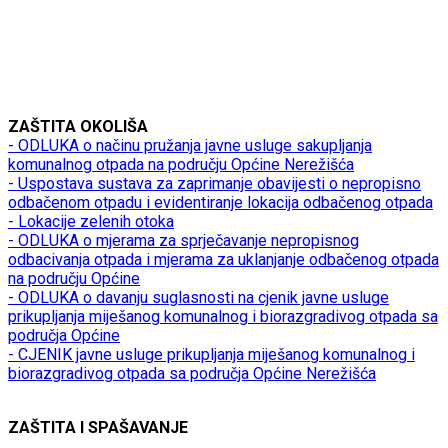
ZAŠTITA OKOLIŠA
- ODLUKA o načinu pružanja javne usluge sakupljanja
komunalnog otpada na području Općine Nerežišća
- Uspostava sustava za zaprimanje obavijesti o nepropisno
odbačenom otpadu i evidentiranje lokacija odbačenog otpada
- Lokacije zelenih otoka
- ODLUKA o mjerama za sprječavanje nepropisnog
odbacivanja otpada i mjerama za uklanjanje odbačenog otpada
na području Općine
- ODLUKA o davanju suglasnosti na cjenik javne usluge
prikupljanja miješanog komunalnog i biorazgradivog otpada sa
područja Općine
- CJENIK javne usluge prikupljanja miješanog komunalnog i
biorazgradivog otpada sa područja Općine Nerežišća
ZAŠTITA I SPAŠAVANJE