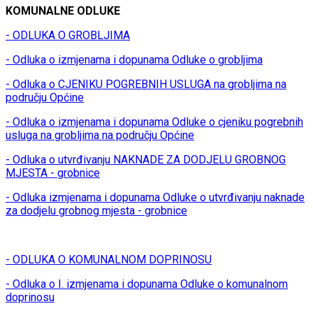
KOMUNALNE ODLUKE
- ODLUKA O GROBLJIMA
- Odluka o izmjenama i dopunama Odluke o grobljima
- Odluka o CJENIKU POGREBNIH USLUGA na grobljima na
području Općine
- Odluka o izmjenama i dopunama Odluke o cjeniku pogrebnih
usluga na grobljima na području Općine
- Odluka o utvrđivanju NAKNADE ZA DODJELU GROBNOG
MJESTA - grobnice
- Odluka izmjenama i dopunama Odluke o utvrđivanju naknade
za dodjelu grobnog mjesta - grobnice
- ODLUKA O KOMUNALNOM DOPRINOSU
- Odluka o I. izmjenama i dopunama Odluke o komunalnom
doprinosu