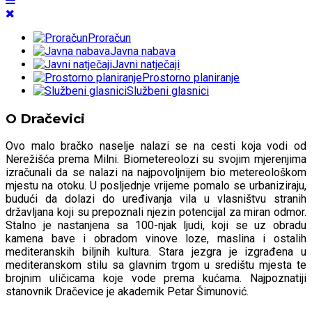
Proračun
Javna nabava
Javni natječaji
Prostorno planiranje
Službeni glasnici
O Dračevici
Ovo malo bračko naselje nalazi se na cesti koja vodi od
Nerežišća prema Milni. Biometereolozi su svojim mjerenjima
izračunali da se nalazi na najpovoljnijem bio metereološkom
mjestu na otoku. U posljednje vrijeme pomalo se urbaniziraju,
budući da dolazi do uređivanja vila u vlasništvu stranih
državljana koji su prepoznali njezin potencijal za miran odmor.
Stalno je nastanjena sa 100-njak ljudi, koji se uz obradu
kamena bave i obradom vinove loze, maslina i ostalih
mediteranskih biljnih kultura. Stara jezgra je izgrađena u
mediteranskom stilu sa glavnim trgom u središtu mjesta te
brojnim uličicama koje vode prema kućama. Najpoznatiji
stanovnik Dračevice je akademik Petar Šimunović.