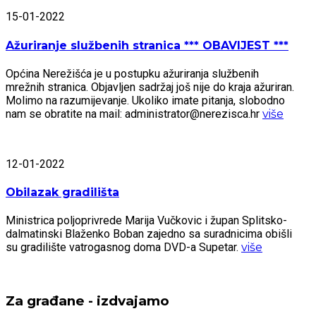
15-01-2022
Ažuriranje službenih stranica *** OBAVIJEST ***
Općina Nerežišća je u postupku ažuriranja službenih
mrežnih stranica. Objavljen sadržaj još nije do kraja ažuriran.
Molimo na razumijevanje. Ukoliko imate pitanja, slobodno
nam se obratite na mail: administrator@nerezisca.hr
više
12-01-2022
Obilazak gradilišta
Ministrica poljoprivrede Marija Vučkovic i župan Splitsko-
dalmatinski Blaženko Boban zajedno sa suradnicima obišli
su gradilište vatrogasnog doma DVD-a Supetar.
više
Za građane - izdvajamo