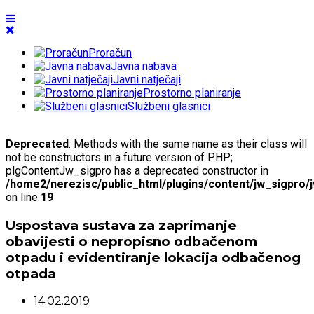
Proračun
Javna nabava
Javni natječaji
Prostorno planiranje
Službeni glasnici
Deprecated
: Methods with the same name as their class will
not be constructors in a future version of PHP;
plgContentJw_sigpro has a deprecated constructor in
/home2/nerezisc/public_html/plugins/content/jw_sigpro/
on line
19
Uspostava sustava za zaprimanje
obavijesti o nepropisno odbačenom
otpadu i evidentiranje lokacija odbačenog
otpada
14.02.2019