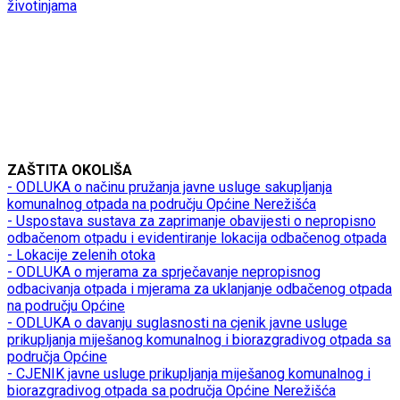
životinjama
ZAŠTITA OKOLIŠA
- ODLUKA o načinu pružanja javne usluge sakupljanja
komunalnog otpada na području Općine Nerežišća
- Uspostava sustava za zaprimanje obavijesti o nepropisno
odbačenom otpadu i evidentiranje lokacija odbačenog otpada
- Lokacije zelenih otoka
- ODLUKA o mjerama za sprječavanje nepropisnog
odbacivanja otpada i mjerama za uklanjanje odbačenog otpada
na području Općine
- ODLUKA o davanju suglasnosti na cjenik javne usluge
prikupljanja miješanog komunalnog i biorazgradivog otpada sa
područja Općine
- CJENIK javne usluge prikupljanja miješanog komunalnog i
biorazgradivog otpada sa područja Općine Nerežišća