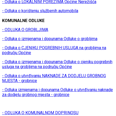
- Odluka o LOKALNIM POREZIMA Općine Nerežišća
- Odluka o korištenju službenih automobila
KOMUNALNE ODLUKE
- ODLUKA O GROBLJIMA
- Odluka o izmjenama i dopunama Odluke o grobljima
- Odluka o CJENIKU POGREBNIH USLUGA na grobljima na
području Općine
- Odluka o izmjenama i dopunama Odluke o cjeniku pogrebnih
usluga na grobljima na području Općine
- Odluka o utvrđivanju NAKNADE ZA DODJELU GROBNOG
MJESTA - grobnice
- Odluka izmjenama i dopunama Odluke o utvrđivanju naknade
za dodjelu grobnog mjesta - grobnice
- ODLUKA O KOMUNALNOM DOPRINOSU