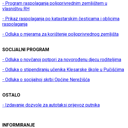
- Program raspolaganja poljoprivrednim zemljištem u
vlasništvu RH
- Prikaz raspolaganja po katastarskim česticama i oblicima
raspolaganja
- Odluka o mjerama za korištenje poljoprivrednog zemljišta
SOCIJALNI PROGRAM
- Odluka o novčanoj potpori za novorođenu djecu roditeljima
- Odluka o stipendiranju učenika Klesarske škole u Pučišćima
- Odluka o socijalnoj skrbi Općine Nerežišća
OSTALO
- Izdavanje dozvole za autotaksi prijevoz putnika
INFORMIRANJE