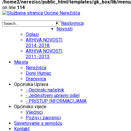
/home2/nerezisc/public_html/templates/gk_box/lib/menu
on line
114
Naslovnica
Novosti
Oglasi
ARHIVA NOVOSTI
2014.-2018.
ARHIVA NOVOSTI
2011.-2013.
Mjesta
Nerežišća
Donji Humac
Dračevica
Općinska Uprava
- Općinski načelnik
- Jedinstveni upravni odjel
- PRISTUP INFORMACIJAMA
Općinsko vijeće
Vijećnici
Pozivi i zapisnici
Savjetovanje s javnošću
Kontakt