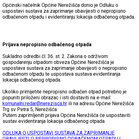
Općinski načelnik Općine Nerežišća donio je Odluku o
uspostavi sustava za zaprimanje obavijesti o nepropisno
odbačenom otpadu i evidentiranju lokacija odbačenog otpada.
Prijava nepropisno odbačenog otpada
Sukladno odredbi čl. 36. st. 2. Zakona o održivom
gospodarenju otpadom obveza Općine Nerežišća je
uspostava sustava za zaprimanje obavijesti o nepropisno
odbačenom otpadu te uspostava sustava evidentiranja
lokacija odbačenog otpada.
Ukoliko primijetite nepropisno odbačen otpad potrebno je
popuniti priloženi obrazac i isti dostaviti na e-mail:
komunalni.redar@nerezisca.hr
ili na adresu Općine Nerežišća:
Trg sv Petra 5, Nerežišća.
Putem zaprimljenih prijava Općina Nerežišća će uspostaviti
sustav evidentiranja lokacija odbačenog otpada.
ODLUKA O USPOSTAVI SUSTAVA ZA ZAPRIMANJE
OBAVIJESTI O NEPROPISNO ODBAČENOM OTPADU I