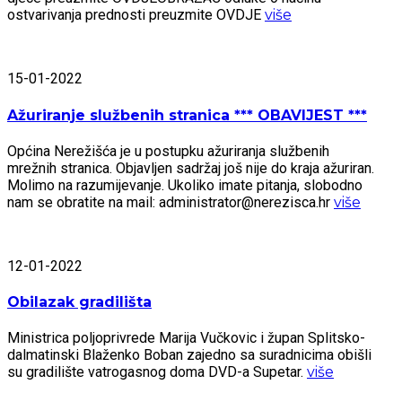
ostvarivanja prednosti preuzmite OVDJE
više
15-01-2022
Ažuriranje službenih stranica *** OBAVIJEST ***
Općina Nerežišća je u postupku ažuriranja službenih
mrežnih stranica. Objavljen sadržaj još nije do kraja ažuriran.
Molimo na razumijevanje. Ukoliko imate pitanja, slobodno
nam se obratite na mail: administrator@nerezisca.hr
više
12-01-2022
Obilazak gradilišta
Ministrica poljoprivrede Marija Vučkovic i župan Splitsko-
dalmatinski Blaženko Boban zajedno sa suradnicima obišli
su gradilište vatrogasnog doma DVD-a Supetar.
više