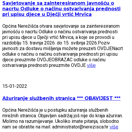
Savjetovanje sa zainteresiranom javnošću o
nacrtu Odluke o načinu ostvarivanja prednosti
pri upisu djece u Dječji vrtić Mrvica
Općina Nerežišća otvara savjetovanje sa zainteresiranom
javnošću o nacrtu Odluke o načinu ostvarivanja prednosti
pri upisu djece u Dječji vrtić Mrvica, a koje se provodi u
razdoblju 15. travnja 2026. do 15. svibnja 2026.Poziv
javnosti za dostavu mišljenja možete preuzeti OVDJENacrt
odluke o načinu o načinu ostvarivanja prednosti pri upisu
djece preuzmite OVDJEOBRAZAC odluke o načinu
ostvarivanja prednosti preuzmite OVDJE
više
15-01-2022
Ažuriranje službenih stranica *** OBAVIJEST ***
Općina Nerežišća je u postupku ažuriranja službenih
mrežnih stranica. Objavljen sadržaj još nije do kraja ažuriran.
Molimo na razumijevanje. Ukoliko imate pitanja, slobodno
nam se obratite na mail: administrator@nerezisca.hr
više