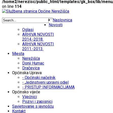
/home2/nerezisc/public_html/templates/gk_box/lib/menu
on line
114
Naslovnica
Novosti
Oglasi
ARHIVA NOVOSTI
2014.-2018.
ARHIVA NOVOSTI
2011.-2013.
Mjesta
Nerežišća
Donji Humac
Dračevica
Općinska Uprava
- Općinski načelnik
- Jedinstveni upravni odjel
- PRISTUP INFORMACIJAMA
Općinsko vijeće
Vijećnici
Pozivi i zapisnici
Savjetovanje s javnošću
Kontakt