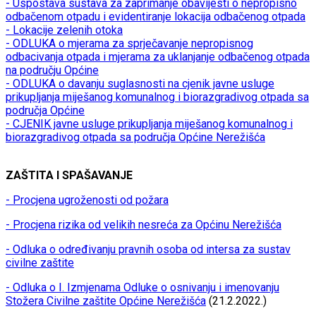
- Uspostava sustava za zaprimanje obavijesti o nepropisno
odbačenom otpadu i evidentiranje lokacija odbačenog otpada
- Lokacije zelenih otoka
- ODLUKA o mjerama za sprječavanje nepropisnog
odbacivanja otpada i mjerama za uklanjanje odbačenog otpada
na području Općine
- ODLUKA o davanju suglasnosti na cjenik javne usluge
prikupljanja miješanog komunalnog i biorazgradivog otpada sa
područja Općine
- CJENIK javne usluge prikupljanja miješanog komunalnog i
biorazgradivog otpada sa područja Općine Nerežišća
ZAŠTITA I SPAŠAVANJE
- Procjena ugroženosti od požara
- Procjena rizika od velikih nesreća za Općinu Nerežišća
- Odluka o određivanju pravnih osoba od intersa za sustav
civilne zaštite
- Odluka o I. Izmjenama Odluke o osnivanju i imenovanju
Stožera Civilne zaštite Općine Nerežišća
(21.2.2022.)