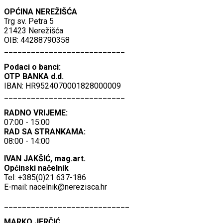
OPĆINA NEREŽIŠĆA
Trg sv. Petra 5
21423 Nerežišća
OIB: 44288790358
___________________________
Podaci o banci:
OTP BANKA d.d.
IBAN: HR9524070001828000009
___________________________
RADNO VRIJEME:
07:00 - 15:00
RAD SA STRANKAMA:
08:00 - 14:00
IVAN JAKŠIĆ, mag.art.
Općinski načelnik
Tel: +385(0)21 637-186
E-mail:
nacelnik@nerezisca.hr
____________________________
MARKO JERČIĆ