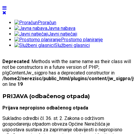
Proračun
Javna nabava
Javni natječaji
Prostorno planiranje
Službeni glasnici
Deprecated
: Methods with the same name as their class will
not be constructors in a future version of PHP;
plgContentJw_sigpro has a deprecated constructor in
/home2/nerezisc/public_html/plugins/content/jw_sigpro/
on line
19
PRIJAVA (odbačenog otpada)
Prijava nepropisno odbačenog otpada
Sukladno odredbi čl. 36. st. 2. Zakona o održivom
gospodarenju otpadom obveza Općine Nerežišća je
uspostava sustava za zaprimanje obavijesti o nepropisno