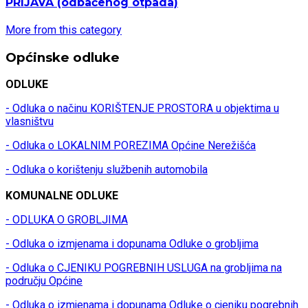
PRIJAVA
(odbačenog otpada)
More from this category
Općinske odluke
ODLUKE
- Odluka o načinu KORIŠTENJE PROSTORA u objektima u
vlasništvu
- Odluka o LOKALNIM POREZIMA Općine Nerežišća
- Odluka o korištenju službenih automobila
KOMUNALNE ODLUKE
- ODLUKA O GROBLJIMA
- Odluka o izmjenama i dopunama Odluke o grobljima
- Odluka o CJENIKU POGREBNIH USLUGA na grobljima na
području Općine
- Odluka o izmjenama i dopunama Odluke o cjeniku pogrebnih