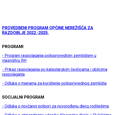
PROVEDBENI PROGRAM OPĆINE NEREŽIŠĆA ZA
RAZDOBLJE 2022.-2025.
PROGRAMI
- Program raspolaganja poljoprivrednim zemljištem u
vlasništvu RH
- Prikaz raspolaganja po katastarskim česticama i oblicima
raspolaganja
- Odluka o mjerama za korištenje poljoprivrednog zemljišta
SOCIJALNI PROGRAM
- Odluka o novčanoj potpori za novorođenu djecu roditeljima