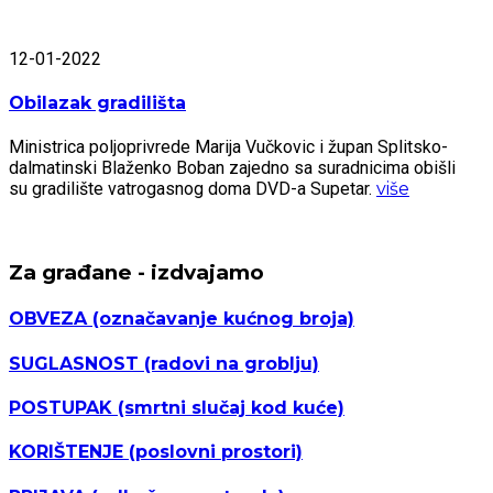
12-01-2022
Obilazak gradilišta
Ministrica poljoprivrede Marija Vučkovic i župan Splitsko-
dalmatinski Blaženko Boban zajedno sa suradnicima obišli
su gradilište vatrogasnog doma DVD-a Supetar.
više
Za građane - izdvajamo
OBVEZA
(označavanje kućnog broja)
SUGLASNOST
(radovi na groblju)
POSTUPAK
(smrtni slučaj kod kuće)
KORIŠTENJE
(poslovni prostori)