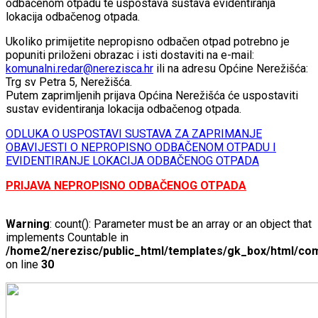
odbačenom otpadu te uspostava sustava evidentiranja
lokacija odbačenog otpada.
Ukoliko primijetite nepropisno odbačen otpad potrebno je
popuniti priloženi obrazac i isti dostaviti na e-mail:
komunalni.redar@nerezisca.hr
ili na adresu Općine Nerežišća:
Trg sv Petra 5, Nerežišća.
Putem zaprimljenih prijava Općina Nerežišća će uspostaviti
sustav evidentiranja lokacija odbačenog otpada.
ODLUKA O USPOSTAVI SUSTAVA ZA ZAPRIMANJE
OBAVIJESTI O NEPROPISNO ODBAČENOM OTPADU I
EVIDENTIRANJE LOKACIJA ODBAČENOG OTPADA
PRIJAVA NEPROPISNO ODBAČENOG OTPADA
Warning
: count(): Parameter must be an array or an object that
implements Countable in
/home2/nerezisc/public_html/templates/gk_box/html/com
on line
30