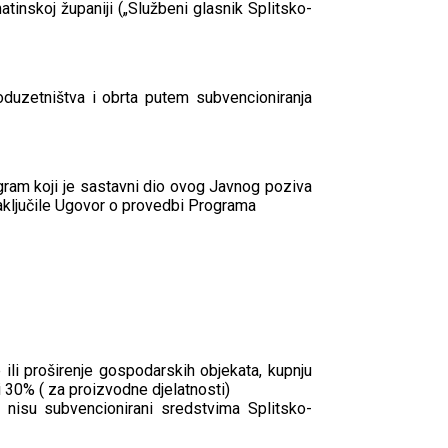
tinskoj županiji („Službeni glasnik Splitsko-
oduzetništva i obrta putem subvencioniranja
ogram koji je sastavni dio ovog Javnog poziva
zaključile Ugovor o provedbi Programa
 ili proširenje gospodarskih objekata, kupnju
i 30% ( za proizvodne djelatnosti)
i nisu subvencionirani sredstvima Splitsko-