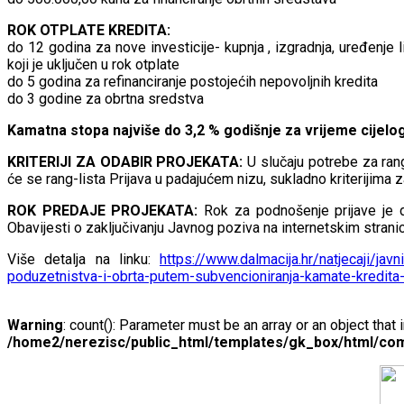
ROK OTPLATE KREDITA:
do 12 godina za nove investicije- kupnja , izgradnja, uređenje
koji je uključen u rok otplate
do 5 godina za refinanciranje postojećih nepovoljnih kredita
do 3 godine za obrtna sredstva
Kamatna stopa najviše do 3,2 % godišnje za vrijeme cijelog
KRITERIJI ZA ODABIR PROJEKATA:
U slučaju potrebe za ra
će se rang-lista Prijava u padajućem nizu, sukladno kriterijima za
ROK PREDAJE PROJEKATA:
Rok za podnošenje prijave je 
Obavijesti o zaključivanju Javnog poziva na internetskim stran
Više detalja na linku:
https://www.dalmacija.hr/natjecaji/jav
poduzetnistva-i-obrta-putem-subvencioniranja-kamate-kredit
Warning
: count(): Parameter must be an array or an object tha
/home2/nerezisc/public_html/templates/gk_box/html/com