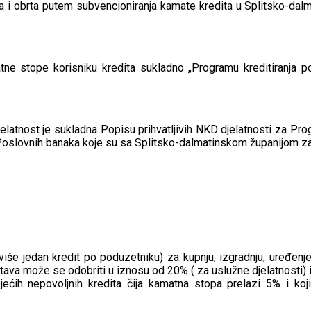
a i obrta putem subvencioniranja kamate kredita u Splitsko-dalma
ne stope korisniku kredita sukladno „Programu kreditiranja p
jelatnost je sukladna Popisu prihvatljivih NKD djelatnosti za Pr
ma Poslovnih banaka koje su sa Splitsko-dalmatinskom županijom 
iše jedan kredit po poduzetniku) za kupnju, izgradnju, uređenje
tava može se odobriti u iznosu od 20% ( za uslužne djelatnosti) 
ećih nepovoljnih kredita čija kamatna stopa prelazi 5% i koj