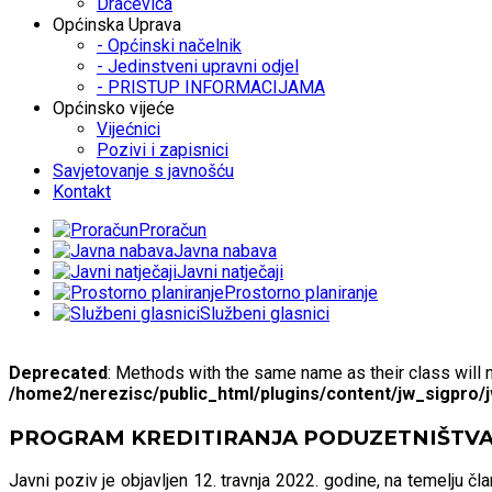
Dračevica
Općinska Uprava
- Općinski načelnik
- Jedinstveni upravni odjel
- PRISTUP INFORMACIJAMA
Općinsko vijeće
Vijećnici
Pozivi i zapisnici
Savjetovanje s javnošću
Kontakt
Proračun
Javna nabava
Javni natječaji
Prostorno planiranje
Službeni glasnici
Deprecated
: Methods with the same name as their class will 
/home2/nerezisc/public_html/plugins/content/jw_sigpro/
PROGRAM KREDITIRANJA PODUZETNIŠTVA
Javni poziv je objavljen 12. travnja 2022. godine, na temelju č