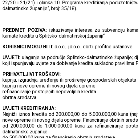
22/20 i 21/21) i članka 10. Programa kreditiranja poduzetništv
dalmatinske županije“, broj: 35/18).
PREDMET POZIVA:
iskazivanje interesa za subvenciju kamat
kamate kredita u Splitsko-dalmatinskoj županiji“
KORISNICI MOGU BITI:
d.o.o., j.d.o.o., obrti, profitne ustanove
UVJETI:
ulaganje na područje Splitsko-dalmatinske županije; d
koji ispunjavaju uvjete za dobivanje kredita sukladno pravili
PRIHVATLJIVI TROŠKOVI:
kupnja, izgradnja, uređenje ili proširenje gospodarskih objekata
kupnju nove opreme ili novog dijela opreme
refinanciranje postojećih nepovoljnih kredita
obrtna sredstva
UVJETI KREDITIRANJA:
Najniži iznos kredita od 200.000,00 do 5.000.000,00 kuna (najv
nove opreme ili novog dijela opreme. Financiranje obrtnih sreds
od 200.000,00 do 1.000.000,00 kuna za refinanciranje postoj
dalmatinske županije
do 500.000,00 kuna za financiranje obrtnih sredstava