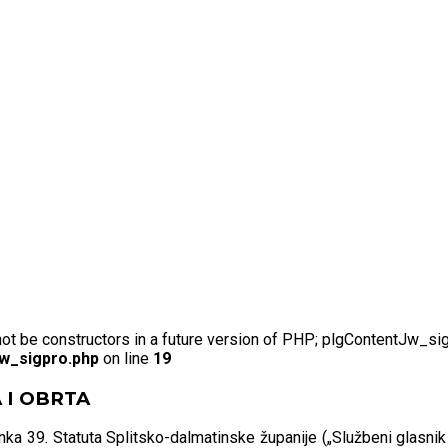
not be constructors in a future version of PHP; plgContentJw_si
jw_sigpro.php
on line
19
 I OBRTA
lanka 39. Statuta Splitsko-dalmatinske županije („Službeni glasni