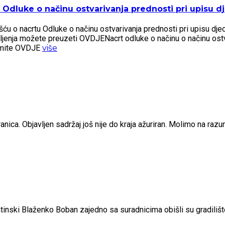
Odluke o načinu ostvarivanja prednosti pri upisu dje
 o nacrtu Odluke o načinu ostvarivanja prednosti pri upisu djece 
šljenja možete preuzeti OVDJENacrt odluke o načinu o načinu ostv
zmite OVDJE
više
nica. Objavljen sadržaj još nije do kraja ažuriran. Molimo na raz
matinski Blaženko Boban zajedno sa suradnicima obišli su gradil