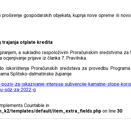
 li proširenje gospodarskih objekata, kupnja nove opreme ili nov
 trajanja otplate kredita
ngiranjem, a sukladno raspoloživim Proračunskim sredstvima za 
 ocjenjivanje prijave iz članka 7. Pravilnika.
do iskorištenja Proračunskih sredstava za provedbu Programa 
icama Splitsko-dalmatinske županije.
ni-poziv-za-iskazivanje-interesa-subvencije-kamatne-stope-koris
a-u-sdz-za-2022-g
t implements Countable in
_k2/templates/default/item_extra_fields.php
on line
30