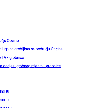
učju Općine
sluga na grobljima na području Općine
TA - grobnice
a dodjelu grobnog mjesta - grobnice
rinosu
rinosu