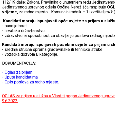
112/19 dalje: Zakon), Pravilnika o unutarnjem redu Jedinstveno
Jedinstvenog upravnog odjela Općine Nerežišća raspisuje
OGL
vrijeme,
za radno mjesto:- Komunalni radnik – 1 izvršitelj m/ž 
Kandidati moraju ispunjavati opće uvjete za prijam u služb
- punoljetnost,
- hrvatsko državljanstvo,
- zdravstvena sposobnost za obavljanje poslova radnog mjesta
Kandidati moraju ispunjavati posebne uvjete za prijam u slu
- srednja stručna sprema građevinske ili tehničke struke
- vozačka dozvola B kategorije.
DOKUMENTACIJA:
- Oglas za prijam
- Upute kandidatima
- Opis poslova za radno mjesto.
OGLAS za prijam u službu u Vlastiti pogon Jedinstvenog upravn
9.6.2022.