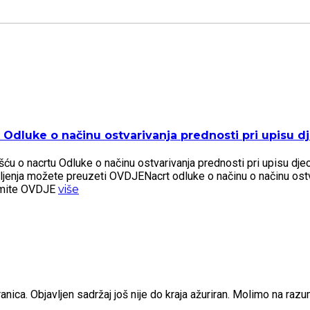
Odluke o načinu ostvarivanja prednosti pri upisu dje
 o nacrtu Odluke o načinu ostvarivanja prednosti pri upisu djece 
šljenja možete preuzeti OVDJENacrt odluke o načinu o načinu ostv
zmite OVDJE
više
nica. Objavljen sadržaj još nije do kraja ažuriran. Molimo na raz