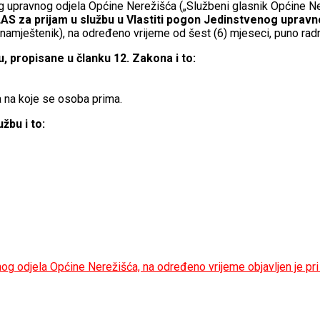
g upravnog odjela Općine Nerežišća („Službeni glasnik Općine Ner
AS za prijam u službu u Vlastiti pogon Jedinstvenog uprav
(namještenik), na određeno vrijeme od šest (6) mjeseci, puno rad
u, propisane u članku 12. Zakona i to:
 na koje se osoba prima.
žbu i to:
og odjela Općine Nerežišća, na određeno vrijeme objavljen je pr