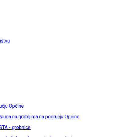
ištvu
učju Općine
sluga na grobljima na području Općine
TA - grobnice