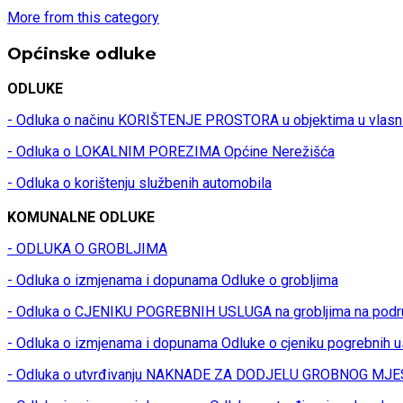
More from this category
Općinske odluke
ODLUKE
- Odluka o načinu KORIŠTENJE PROSTORA u objektima u vlasn
- Odluka o LOKALNIM POREZIMA Općine Nerežišća
- Odluka o korištenju službenih automobila
KOMUNALNE ODLUKE
- ODLUKA O GROBLJIMA
- Odluka o izmjenama i dopunama Odluke o grobljima
- Odluka o CJENIKU POGREBNIH USLUGA na grobljima na podr
- Odluka o izmjenama i dopunama Odluke o cjeniku pogrebnih u
- Odluka o utvrđivanju NAKNADE ZA DODJELU GROBNOG MJES