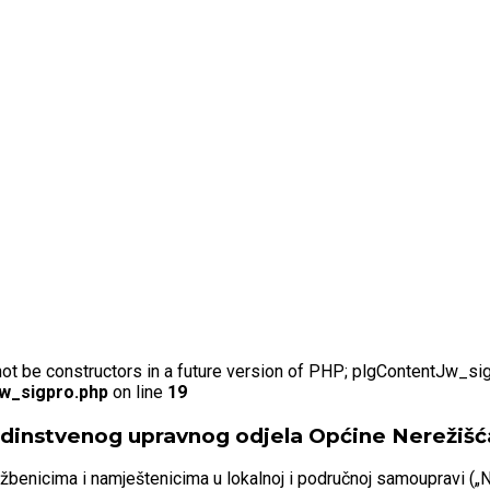
not be constructors in a future version of PHP; plgContentJw_si
jw_sigpro.php
on line
19
Jedinstvenog upravnog odjela Općine Nerežiš
užbenicima i namještenicima u lokalnoj i područnoj samoupravi („