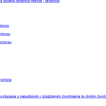
a dodjelu grobnog mjesta - grobnice
rinosu
rinosu
prinosu
ežišća
 postupanja s napuštenim i izgubljenim životinjama te divljim život