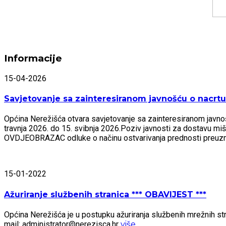
Informacije
15-04-2026
Savjetovanje sa zainteresiranom javnošću o nacrtu 
Općina Nerežišća otvara savjetovanje sa zainteresiranom javnošću
travnja 2026. do 15. svibnja 2026.Poziv javnosti za dostavu mi
OVDJEOBRAZAC odluke o načinu ostvarivanja prednosti preu
15-01-2022
Ažuriranje službenih stranica *** OBAVIJEST ***
Općina Nerežišća je u postupku ažuriranja službenih mrežnih stra
mail: administrator@nerezisca.hr
više