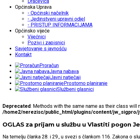
Dračevica
Općinska Uprava
- Općinski načelnik
- Jedinstveni upravni odjel
- PRISTUP INFORMACIJAMA
Općinsko vijeće
Vijećnici
Pozivi i zapisnici
Savjetovanje s javnošću
Kontakt
Proračun
Javna nabava
Javni natječaji
Prostorno planiranje
Službeni glasnici
Deprecated
: Methods with the same name as their class will 
/home2/nerezisc/public_html/plugins/content/jw_sigpro/
OGLAS za prijam u službu u Vlastiti pogon 
Na temelju članka 28. i 29., u svezi s člankom 116. Zakona o sl