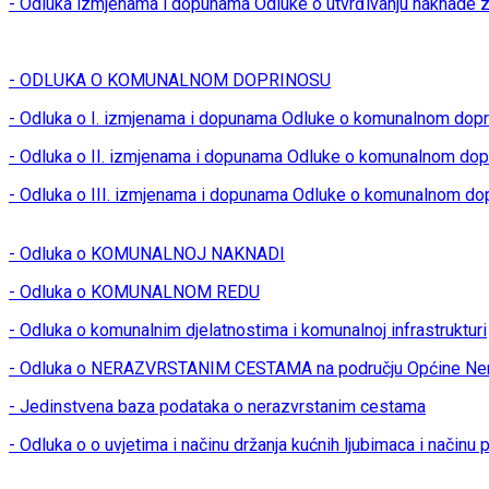
- Odluka izmjenama i dopunama Odluke o utvrđivanju naknade z
- ODLUKA O KOMUNALNOM DOPRINOSU
- Odluka o I. izmjenama i dopunama Odluke o komunalnom dop
- Odluka o II. izmjenama i dopunama Odluke o komunalnom dop
- Odluka o III. izmjenama i dopunama Odluke o komunalnom do
- Odluka o KOMUNALNOJ NAKNADI
- Odluka o KOMUNALNOM REDU
- Odluka o komunalnim djelatnostima i komunalnoj infrastrukturi
- Odluka o NERAZVRSTANIM CESTAMA na području Općine Ner
- Jedinstvena baza podataka o nerazvrstanim cestama
- Odluka o o uvjetima i načinu držanja kućnih ljubimaca i načinu