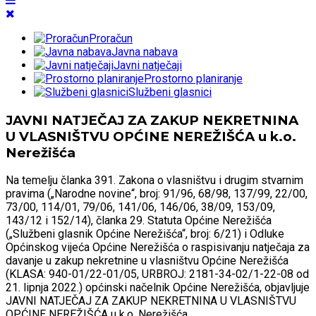
Proračun
Javna nabava
Javni natječaji
Prostorno planiranje
Službeni glasnici
JAVNI NATJEČAJ ZA ZAKUP NEKRETNINA
U VLASNIŠTVU OPĆINE NEREŽIŠĆA u k.o.
Nerežišća
Na temelju članka 391. Zakona o vlasništvu i drugim stvarnim
pravima („Narodne novine“, broj: 91/96, 68/98, 137/99, 22/00,
73/00, 114/01, 79/06, 141/06, 146/06, 38/09, 153/09,
143/12 i 152/14), članka 29. Statuta Općine Nerežišća
(„Službeni glasnik Općine Nerežišća“, broj: 6/21) i Odluke
Općinskog vijeća Općine Nerežišća o raspisivanju natječaja za
davanje u zakup nekretnine u vlasništvu Općine Nerežišća
(KLASA: 940-01/22-01/05, URBROJ: 2181-34-02/1-22-08 od
21. lipnja 2022.) općinski načelnik Općine Nerežišća, objavljuje
JAVNI NATJEČAJ ZA ZAKUP NEKRETNINA U VLASNIŠTVU
OPĆINE NEREŽIŠĆA u k.o. Nerežišća