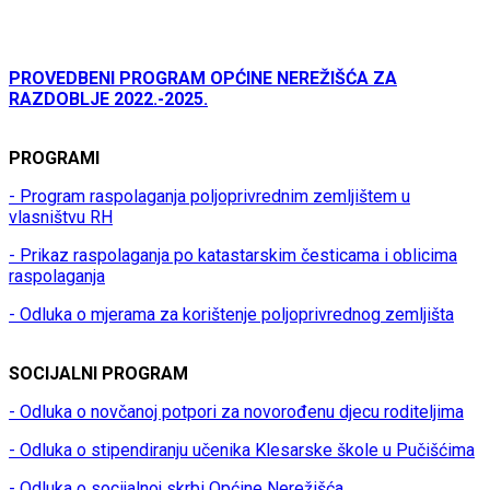
PROVEDBENI PROGRAM OPĆINE NEREŽIŠĆA ZA
RAZDOBLJE 2022.-2025.
PROGRAMI
- Program raspolaganja poljoprivrednim zemljištem u
vlasništvu RH
- Prikaz raspolaganja po katastarskim česticama i oblicima
raspolaganja
- Odluka o mjerama za korištenje poljoprivrednog zemljišta
SOCIJALNI PROGRAM
- Odluka o novčanoj potpori za novorođenu djecu roditeljima
- Odluka o stipendiranju učenika Klesarske škole u Pučišćima
- Odluka o socijalnoj skrbi Općine Nerežišća