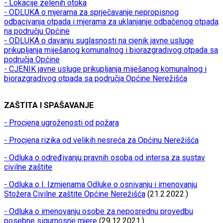
- Lokacije zelenih otoka
- ODLUKA o mjerama za sprječavanje nepropisnog
odbacivanja otpada i mjerama za uklanjanje odbačenog otpada
na području Općine
- ODLUKA o davanju suglasnosti na cjenik javne usluge
prikupljanja miješanog komunalnog i biorazgradivog otpada sa
područja Općine
- CJENIK javne usluge prikupljanja miješanog komunalnog i
biorazgradivog otpada sa područja Općine Nerežišća
ZAŠTITA I SPAŠAVANJE
- Procjena ugroženosti od požara
- Procjena rizika od velikih nesreća za Općinu Nerežišća
- Odluka o određivanju pravnih osoba od intersa za sustav
civilne zaštite
- Odluka o I. Izmjenama Odluke o osnivanju i imenovanju
Stožera Civilne zaštite Općine Nerežišća
(21.2.2022.)
- Odluka o imenovanju osobe za neposrednu provedbu
posebne sigurnosne mjere
(29.12.2021.)