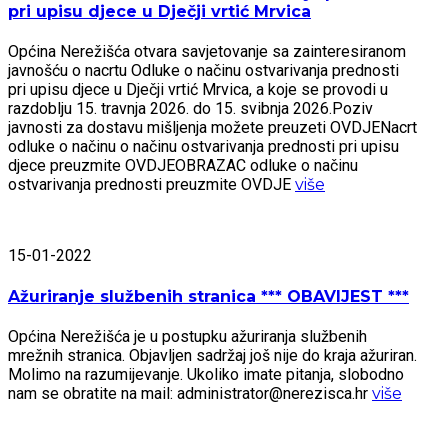
pri upisu djece u Dječji vrtić Mrvica
Općina Nerežišća otvara savjetovanje sa zainteresiranom
javnošću o nacrtu Odluke o načinu ostvarivanja prednosti
pri upisu djece u Dječji vrtić Mrvica, a koje se provodi u
razdoblju 15. travnja 2026. do 15. svibnja 2026.Poziv
javnosti za dostavu mišljenja možete preuzeti OVDJENacrt
odluke o načinu o načinu ostvarivanja prednosti pri upisu
djece preuzmite OVDJEOBRAZAC odluke o načinu
ostvarivanja prednosti preuzmite OVDJE
više
15-01-2022
Ažuriranje službenih stranica *** OBAVIJEST ***
Općina Nerežišća je u postupku ažuriranja službenih
mrežnih stranica. Objavljen sadržaj još nije do kraja ažuriran.
Molimo na razumijevanje. Ukoliko imate pitanja, slobodno
nam se obratite na mail: administrator@nerezisca.hr
više