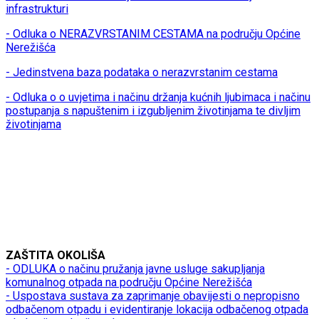
infrastrukturi
- Odluka o NERAZVRSTANIM CESTAMA na području Općine
Nerežišća
- Jedinstvena baza podataka o nerazvrstanim cestama
- Odluka o o uvjetima i načinu držanja kućnih ljubimaca i načinu
postupanja s napuštenim i izgubljenim životinjama te divljim
životinjama
ZAŠTITA OKOLIŠA
- ODLUKA o načinu pružanja javne usluge sakupljanja
komunalnog otpada na području Općine Nerežišća
- Uspostava sustava za zaprimanje obavijesti o nepropisno
odbačenom otpadu i evidentiranje lokacija odbačenog otpada