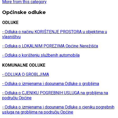
More from this category
Općinske odluke
ODLUKE
- Odluka o načinu KORIŠTENJE PROSTORA u objektima u
vlasništvu
- Odluka o LOKALNIM POREZIMA Općine Nerežišća
- Odluka o korištenju službenih automobila
KOMUNALNE ODLUKE
- ODLUKA O GROBLJIMA
- Odluka o izmjenama i dopunama Odluke o grobljima
- Odluka o CJENIKU POGREBNIH USLUGA na grobljima na
području Općine
- Odluka o izmjenama i dopunama Odluke o cjeniku pogrebnih
usluga na grobljima na području Općine