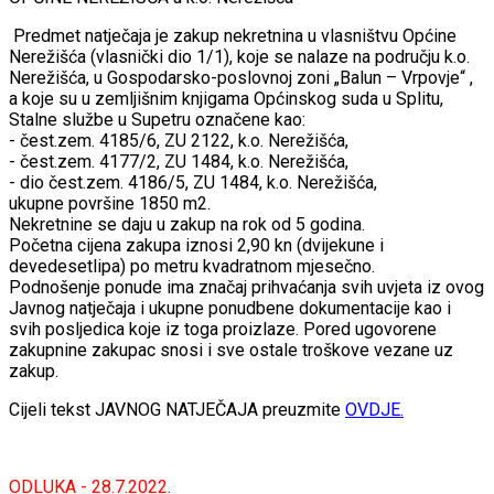
Predmet natječaja je zakup nekretnina u vlasništvu Općine
Nerežišća (vlasnički dio 1/1), koje se nalaze na području k.o.
Nerežišća, u Gospodarsko-poslovnoj zoni „Balun – Vrpovje“ ,
a koje su u zemljišnim knjigama Općinskog suda u Splitu,
Stalne službe u Supetru označene kao:
- čest.zem. 4185/6, ZU 2122, k.o. Nerežišća,
- čest.zem. 4177/2, ZU 1484, k.o. Nerežišća,
- dio čest.zem. 4186/5, ZU 1484, k.o. Nerežišća,
ukupne površine 1850 m2.
Nekretnine se daju u zakup na rok od 5 godina.
Početna cijena zakupa iznosi 2,90 kn (dvijekune i
devedesetlipa) po metru kvadratnom mjesečno.
Podnošenje ponude ima značaj prihvaćanja svih uvjeta iz ovog
Javnog natječaja i ukupne ponudbene dokumentacije kao i
svih posljedica koje iz toga proizlaze. Pored ugovorene
zakupnine zakupac snosi i sve ostale troškove vezane uz
zakup.
Cijeli tekst JAVNOG NATJEČAJA preuzmite
OVDJE.
ODLUKA - 28.7.2022.