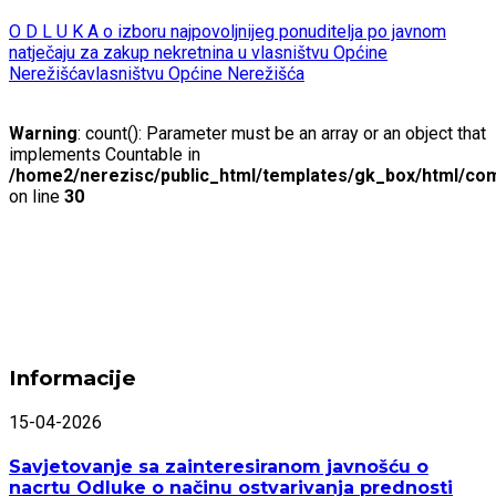
O D L U K A o izboru najpovoljnijeg ponuditelja po javnom
natječaju za zakup nekretnina u vlasništvu Općine
Nerežišća
vlasništvu Općine Nerežišća
Warning
: count(): Parameter must be an array or an object that
implements Countable in
/home2/nerezisc/public_html/templates/gk_box/html/com
on line
30
Informacije
15-04-2026
Savjetovanje sa zainteresiranom javnošću o
nacrtu Odluke o načinu ostvarivanja prednosti