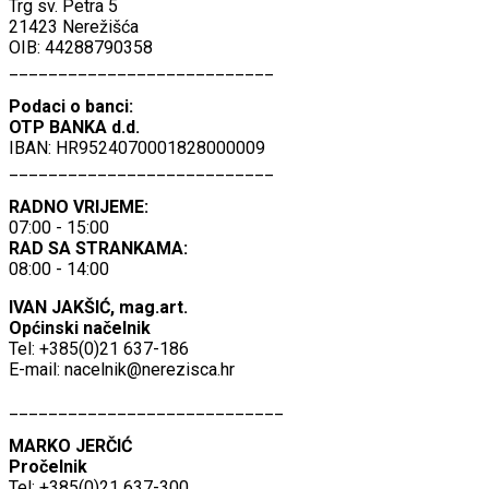
Trg sv. Petra 5
21423 Nerežišća
OIB: 44288790358
___________________________
Podaci o banci:
OTP BANKA d.d.
IBAN: HR9524070001828000009
___________________________
RADNO VRIJEME:
07:00 - 15:00
RAD SA STRANKAMA:
08:00 - 14:00
IVAN JAKŠIĆ, mag.art.
Općinski načelnik
Tel: +385(0)21 637-186
E-mail:
nacelnik@nerezisca.hr
____________________________
MARKO JERČIĆ
Pročelnik
Tel: +385(0)21 637-300