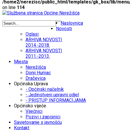
/home2/nerezisc/public_html/templates/gk_box/lib/menu
on line
114
Naslovnica
Novosti
Oglasi
ARHIVA NOVOSTI
2014.-2018.
ARHIVA NOVOSTI
2011.-2013.
Mjesta
Nerežišća
Donji Humac
Dračevica
Općinska Uprava
- Općinski načelnik
- Jedinstveni upravni odjel
- PRISTUP INFORMACIJAMA
Općinsko vijeće
Vijećnici
Pozivi i zapisnici
Savjetovanje s javnošću
Kontakt