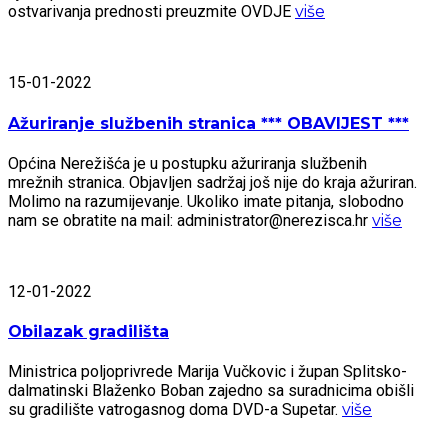
ostvarivanja prednosti preuzmite OVDJE
više
15-01-2022
Ažuriranje službenih stranica *** OBAVIJEST ***
Općina Nerežišća je u postupku ažuriranja službenih
mrežnih stranica. Objavljen sadržaj još nije do kraja ažuriran.
Molimo na razumijevanje. Ukoliko imate pitanja, slobodno
nam se obratite na mail: administrator@nerezisca.hr
više
12-01-2022
Obilazak gradilišta
Ministrica poljoprivrede Marija Vučkovic i župan Splitsko-
dalmatinski Blaženko Boban zajedno sa suradnicima obišli
su gradilište vatrogasnog doma DVD-a Supetar.
više