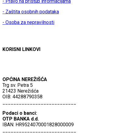
- Pravo na pristup informacijama
- Zaštita osobnih podataka
- Osoba za nepravilnosti
KORISNI LINKOVI
OPĆINA NEREŽIŠĆA
Trg sv. Petra 5
21423 Nerežišća
OIB: 44288790358
___________________________
Podaci o banci:
OTP BANKA d.d.
IBAN: HR9524070001828000009
___________________________