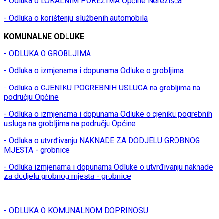
- Odluka o LOKALNIM POREZIMA Općine Nerežišća
- Odluka o korištenju službenih automobila
KOMUNALNE ODLUKE
- ODLUKA O GROBLJIMA
- Odluka o izmjenama i dopunama Odluke o grobljima
- Odluka o CJENIKU POGREBNIH USLUGA na grobljima na
području Općine
- Odluka o izmjenama i dopunama Odluke o cjeniku pogrebnih
usluga na grobljima na području Općine
- Odluka o utvrđivanju NAKNADE ZA DODJELU GROBNOG
MJESTA - grobnice
- Odluka izmjenama i dopunama Odluke o utvrđivanju naknade
za dodjelu grobnog mjesta - grobnice
- ODLUKA O KOMUNALNOM DOPRINOSU