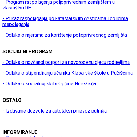
- Program raspolaganja poljoprivrednim zemljištem u
vlasništvu RH
- Prikaz raspolaganja po katastarskim česticama i oblicima
raspolaganja
- Odluka o mjerama za korištenje poljoprivrednog zemljišta
SOCIJALNI PROGRAM
- Odluka o novčanoj potpori za novorođenu djecu roditeljima
- Odluka o stipendiranju učenika Klesarske škole u Pučišćima
- Odluka o socijalnoj skrbi Općine Nerežišća
OSTALO
- Izdavanje dozvole za autotaksi prijevoz putnika
INFORMIRANJE