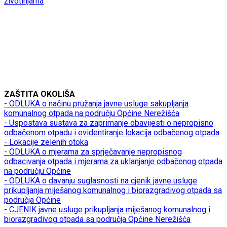
životinjama
ZAŠTITA OKOLIŠA
- ODLUKA o načinu pružanja javne usluge sakupljanja
komunalnog otpada na području Općine Nerežišća
- Uspostava sustava za zaprimanje obavijesti o nepropisno
odbačenom otpadu i evidentiranje lokacija odbačenog otpada
- Lokacije zelenih otoka
- ODLUKA o mjerama za sprječavanje nepropisnog
odbacivanja otpada i mjerama za uklanjanje odbačenog otpada
na području Općine
- ODLUKA o davanju suglasnosti na cjenik javne usluge
prikupljanja miješanog komunalnog i biorazgradivog otpada sa
područja Općine
- CJENIK javne usluge prikupljanja miješanog komunalnog i
biorazgradivog otpada sa područja Općine Nerežišća