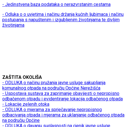
- Jedinstvena baza podataka o nerazvrstanim cestama
- Odluka o o uvjetima i načinu držanja kućnih ljubimaca i načinu
postupanja s napuštenim i izgubljenim životinjama te divljim
životinjama
ZAŠTITA OKOLIŠA
- ODLUKA o načinu pružanja javne usluge sakupljanja
komunalnog otpada na području Općine Nerežišća
- Uspostava sustava za zaprimanje obavijesti o nepropisno
odbačenom otpadu i evidentiranje lokacija odbačenog otpada
- Lokacije zelenih otoka
- ODLUKA o mjerama za sprječavanje nepropisnog
odbacivanja otpada i mjerama za uklanjanje odbačenog otpada
na području Općine
- ODLUKA o davanju suglasnosti na cjenik javne usluge