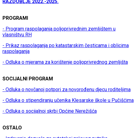
RAZDOBLJE 2022.-2025.
PROGRAMI
- Program raspolaganja poljoprivrednim zemljištem u
vlasništvu RH
- Prikaz raspolaganja po katastarskim česticama i oblicima
raspolaganja
- Odluka o mjerama za korištenje poljoprivrednog zemljišta
SOCIJALNI PROGRAM
- Odluka o novčanoj potpori za novorođenu djecu roditeljima
- Odluka o stipendiranju učenika Klesarske škole u Pučišćima
- Odluka o socijalnoj skrbi Općine Nerežišća
OSTALO