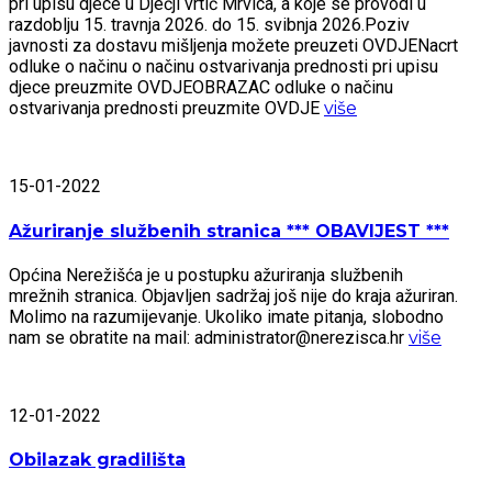
pri upisu djece u Dječji vrtić Mrvica, a koje se provodi u
razdoblju 15. travnja 2026. do 15. svibnja 2026.Poziv
javnosti za dostavu mišljenja možete preuzeti OVDJENacrt
odluke o načinu o načinu ostvarivanja prednosti pri upisu
djece preuzmite OVDJEOBRAZAC odluke o načinu
ostvarivanja prednosti preuzmite OVDJE
više
15-01-2022
Ažuriranje službenih stranica *** OBAVIJEST ***
Općina Nerežišća je u postupku ažuriranja službenih
mrežnih stranica. Objavljen sadržaj još nije do kraja ažuriran.
Molimo na razumijevanje. Ukoliko imate pitanja, slobodno
nam se obratite na mail: administrator@nerezisca.hr
više
12-01-2022
Obilazak gradilišta