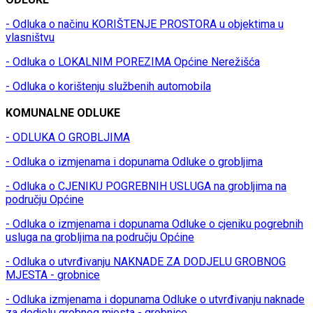
- Odluka o načinu KORIŠTENJE PROSTORA u objektima u
vlasništvu
- Odluka o LOKALNIM POREZIMA Općine Nerežišća
- Odluka o korištenju službenih automobila
KOMUNALNE ODLUKE
- ODLUKA O GROBLJIMA
- Odluka o izmjenama i dopunama Odluke o grobljima
- Odluka o CJENIKU POGREBNIH USLUGA na grobljima na
području Općine
- Odluka o izmjenama i dopunama Odluke o cjeniku pogrebnih
usluga na grobljima na području Općine
- Odluka o utvrđivanju NAKNADE ZA DODJELU GROBNOG
MJESTA - grobnice
- Odluka izmjenama i dopunama Odluke o utvrđivanju naknade
za dodjelu grobnog mjesta - grobnice