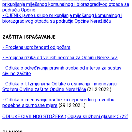
prikupljanja miješanog komunalnog i biorazgradivog otpada sa
područja Općine
- CJENIK javne usluge prikupljanja miješanog komunalnog i
biorazgradivog otpada sa područja Općine Nerežišća
ZAŠTITA I SPAŠAVANJE
- Procjena ugroženosti od požara
- Procjena rizika od velikih nesreća za Općinu Nerežišća
- Odluka o određivanju pravnih osoba od intersa za sustav
civilne zaštite
- Odluka o I. Izmjenama Odluke o osnivanju i imenovanju
Stožera Civilne zaštite Općine Nerežišća
(21.2.2022.)
- Odluka o imenovanju osobe za neposrednu provedbu
posebne sigurnosne mjere
(29.12.2021.)
ODLUKE CIVILNOG STOŽERA ( Objava službeni glasnik 5/22)