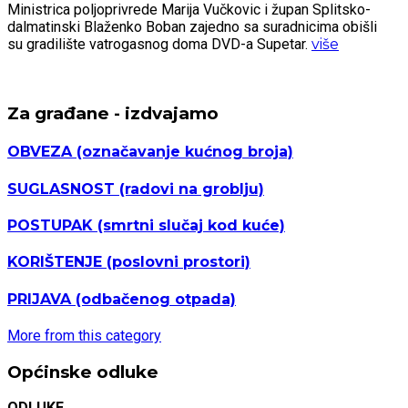
Ministrica poljoprivrede Marija Vučkovic i župan Splitsko-
dalmatinski Blaženko Boban zajedno sa suradnicima obišli
su gradilište vatrogasnog doma DVD-a Supetar.
više
Za građane - izdvajamo
OBVEZA
(označavanje kućnog broja)
SUGLASNOST
(radovi na groblju)
POSTUPAK
(smrtni slučaj kod kuće)
KORIŠTENJE
(poslovni prostori)
PRIJAVA
(odbačenog otpada)
More from this category
Općinske odluke
ODLUKE