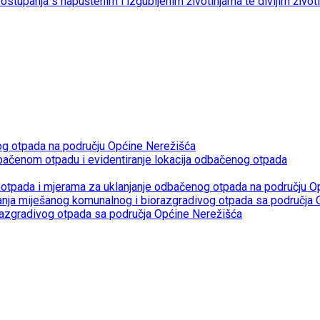
 postupanja s napuštenim i izgubljenim životinjama te divljim život
og otpada na području Općine Nerežišća
bačenom otpadu i evidentiranje lokacija odbačenog otpada
otpada i mjerama za uklanjanje odbačenog otpada na području O
janja miješanog komunalnog i biorazgradivog otpada sa područja
razgradivog otpada sa područja Općine Nerežišća