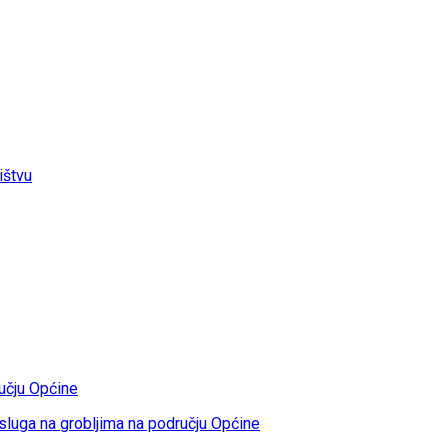
ištvu
učju Općine
sluga na grobljima na području Općine