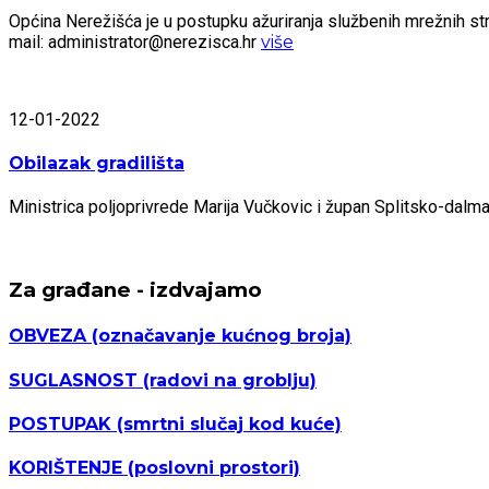
Općina Nerežišća je u postupku ažuriranja službenih mrežnih stra
mail: administrator@nerezisca.hr
više
12-01-2022
Obilazak gradilišta
Ministrica poljoprivrede Marija Vučkovic i župan Splitsko-dal
Za građane - izdvajamo
OBVEZA
(označavanje kućnog broja)
SUGLASNOST
(radovi na groblju)
POSTUPAK
(smrtni slučaj kod kuće)
KORIŠTENJE
(poslovni prostori)