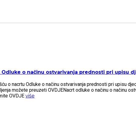
Odluke o načinu ostvarivanja prednosti pri upisu dje
 o nacrtu Odluke o načinu ostvarivanja prednosti pri upisu djece 
šljenja možete preuzeti OVDJENacrt odluke o načinu o načinu ostv
zmite OVDJE
više