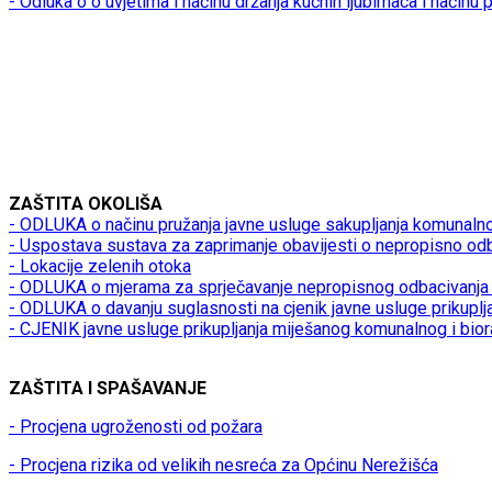
- Odluka o o uvjetima i načinu držanja kućnih ljubimaca i načinu
ZAŠTITA OKOLIŠA
- ODLUKA o načinu pružanja javne usluge sakupljanja komunaln
- Uspostava sustava za zaprimanje obavijesti o nepropisno od
- Lokacije zelenih otoka
- ODLUKA o mjerama za sprječavanje nepropisnog odbacivanja 
- ODLUKA o davanju suglasnosti na cjenik javne usluge prikupl
- CJENIK javne usluge prikupljanja miješanog komunalnog i bio
ZAŠTITA I SPAŠAVANJE
- Procjena ugroženosti od požara
- Procjena rizika od velikih nesreća za Općinu Nerežišća