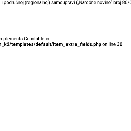
 i područnoj (regionalnoj) samoupravi („Narodne novine“ broj 86/0
t implements Countable in
_k2/templates/default/item_extra_fields.php
on line
30