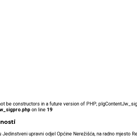
not be constructors in a future version of PHP; plgContentJw_si
jw_sigpro.php
on line
19
nosti
 Jedinstveni upravni odjel Općine Nerežišća, na radno mjesto Re