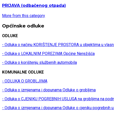
PRIJAVA
(odbačenog otpada)
More from this category
Općinske odluke
ODLUKE
- Odluka o načinu KORIŠTENJE PROSTORA u objektima u vlasn
- Odluka o LOKALNIM POREZIMA Općine Nerežišća
- Odluka o korištenju službenih automobila
KOMUNALNE ODLUKE
- ODLUKA O GROBLJIMA
- Odluka o izmjenama i dopunama Odluke o grobljima
- Odluka o CJENIKU POGREBNIH USLUGA na grobljima na podr
- Odluka o izmjenama i dopunama Odluke o cjeniku pogrebnih u