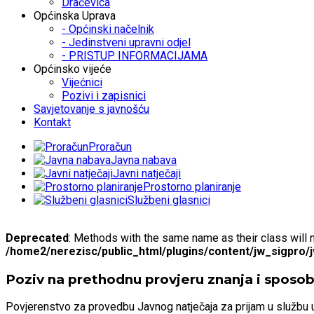
Dračevica
Općinska Uprava
- Općinski načelnik
- Jedinstveni upravni odjel
- PRISTUP INFORMACIJAMA
Općinsko vijeće
Vijećnici
Pozivi i zapisnici
Savjetovanje s javnošću
Kontakt
Proračun
Javna nabava
Javni natječaji
Prostorno planiranje
Službeni glasnici
Deprecated
: Methods with the same name as their class will 
/home2/nerezisc/public_html/plugins/content/jw_sigpro/
Poziv na prethodnu provjeru znanja i sposob
Povjerenstvo za provedbu Javnog natječaja za prijam u službu u