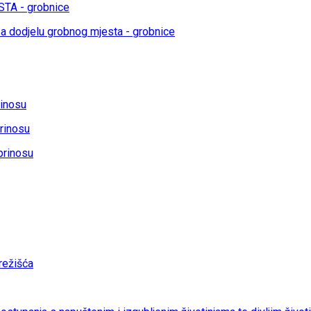
TA - grobnice
a dodjelu grobnog mjesta - grobnice
rinosu
rinosu
prinosu
ežišća