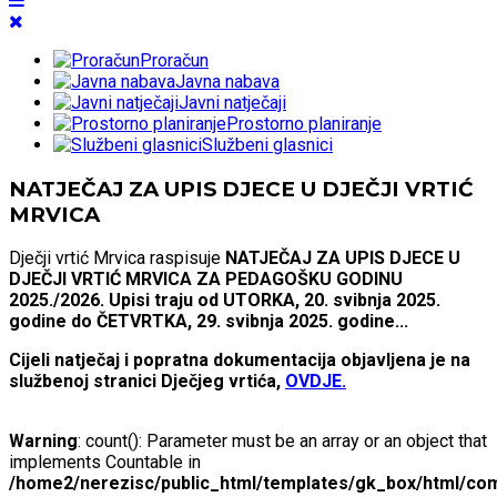
Proračun
Javna nabava
Javni natječaji
Prostorno planiranje
Službeni glasnici
NATJEČAJ ZA UPIS DJECE U DJEČJI VRTIĆ
MRVICA
Dječji vrtić Mrvica raspisuje
NATJEČAJ ZA UPIS DJECE U
DJEČJI VRTIĆ MRVICA ZA PEDAGOŠKU GODINU
2025./2026. Upisi traju od UTORKA, 20. svibnja 2025.
godine do ČETVRTKA, 29. svibnja 2025. godine...
Cijeli natječaj i popratna dokumentacija objavljena je na
službenoj stranici Dječjeg vrtića,
OVDJE.
Warning
: count(): Parameter must be an array or an object that
implements Countable in
/home2/nerezisc/public_html/templates/gk_box/html/com