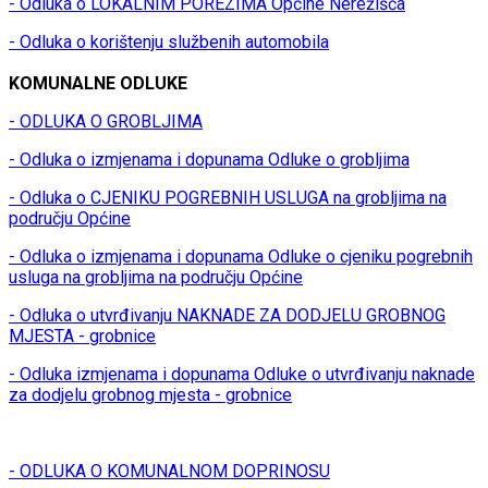
- Odluka o LOKALNIM POREZIMA Općine Nerežišća
- Odluka o korištenju službenih automobila
KOMUNALNE ODLUKE
- ODLUKA O GROBLJIMA
- Odluka o izmjenama i dopunama Odluke o grobljima
- Odluka o CJENIKU POGREBNIH USLUGA na grobljima na
području Općine
- Odluka o izmjenama i dopunama Odluke o cjeniku pogrebnih
usluga na grobljima na području Općine
- Odluka o utvrđivanju NAKNADE ZA DODJELU GROBNOG
MJESTA - grobnice
- Odluka izmjenama i dopunama Odluke o utvrđivanju naknade
za dodjelu grobnog mjesta - grobnice
- ODLUKA O KOMUNALNOM DOPRINOSU