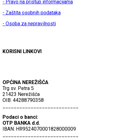
- Pravo na pristup informacijama
- Zaštita osobnih podataka
- Osoba za nepravilnosti
KORISNI LINKOVI
OPĆINA NEREŽIŠĆA
Trg sv. Petra 5
21423 Nerežišća
OIB: 44288790358
___________________________
Podaci o banci:
OTP BANKA d.d.
IBAN: HR9524070001828000009
___________________________