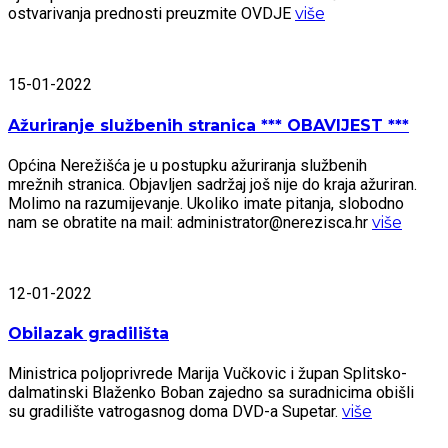
ostvarivanja prednosti preuzmite OVDJE
više
15-01-2022
Ažuriranje službenih stranica *** OBAVIJEST ***
Općina Nerežišća je u postupku ažuriranja službenih
mrežnih stranica. Objavljen sadržaj još nije do kraja ažuriran.
Molimo na razumijevanje. Ukoliko imate pitanja, slobodno
nam se obratite na mail: administrator@nerezisca.hr
više
12-01-2022
Obilazak gradilišta
Ministrica poljoprivrede Marija Vučkovic i župan Splitsko-
dalmatinski Blaženko Boban zajedno sa suradnicima obišli
su gradilište vatrogasnog doma DVD-a Supetar.
više