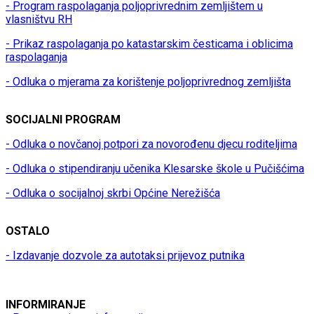
- Program raspolaganja poljoprivrednim zemljištem u
vlasništvu RH
- Prikaz raspolaganja po katastarskim česticama i oblicima
raspolaganja
- Odluka o mjerama za korištenje poljoprivrednog zemljišta
SOCIJALNI PROGRAM
- Odluka o novčanoj potpori za novorođenu djecu roditeljima
- Odluka o stipendiranju učenika Klesarske škole u Pučišćima
- Odluka o socijalnoj skrbi Općine Nerežišća
OSTALO
- Izdavanje dozvole za autotaksi prijevoz putnika
INFORMIRANJE