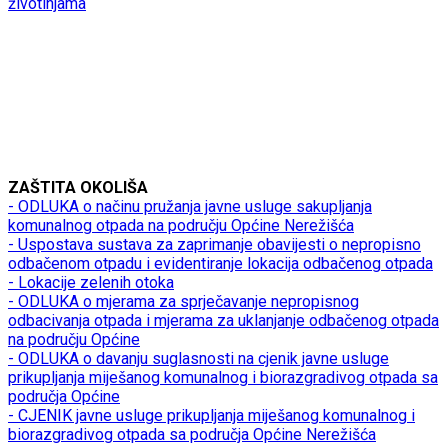
životinjama
ZAŠTITA OKOLIŠA
- ODLUKA o načinu pružanja javne usluge sakupljanja
komunalnog otpada na području Općine Nerežišća
- Uspostava sustava za zaprimanje obavijesti o nepropisno
odbačenom otpadu i evidentiranje lokacija odbačenog otpada
- Lokacije zelenih otoka
- ODLUKA o mjerama za sprječavanje nepropisnog
odbacivanja otpada i mjerama za uklanjanje odbačenog otpada
na području Općine
- ODLUKA o davanju suglasnosti na cjenik javne usluge
prikupljanja miješanog komunalnog i biorazgradivog otpada sa
područja Općine
- CJENIK javne usluge prikupljanja miješanog komunalnog i
biorazgradivog otpada sa područja Općine Nerežišća