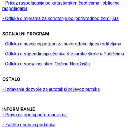
- Prikaz raspolaganja po katastarskim česticama i oblicima
raspolaganja
- Odluka o mjerama za korištenje poljoprivrednog zemljišta
SOCIJALNI PROGRAM
- Odluka o novčanoj potpori za novorođenu djecu roditeljima
- Odluka o stipendiranju učenika Klesarske škole u Pučišćima
- Odluka o socijalnoj skrbi Općine Nerežišća
OSTALO
- Izdavanje dozvole za autotaksi prijevoz putnika
INFORMIRANJE
- Pravo na pristup informacijama
- Zaštita osobnih podataka