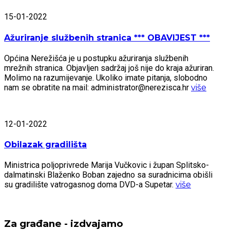
15-01-2022
Ažuriranje službenih stranica *** OBAVIJEST ***
Općina Nerežišća je u postupku ažuriranja službenih
mrežnih stranica. Objavljen sadržaj još nije do kraja ažuriran.
Molimo na razumijevanje. Ukoliko imate pitanja, slobodno
nam se obratite na mail: administrator@nerezisca.hr
više
12-01-2022
Obilazak gradilišta
Ministrica poljoprivrede Marija Vučkovic i župan Splitsko-
dalmatinski Blaženko Boban zajedno sa suradnicima obišli
su gradilište vatrogasnog doma DVD-a Supetar.
više
Za građane - izdvajamo