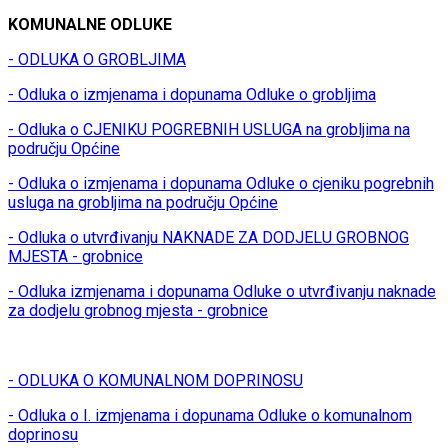
KOMUNALNE ODLUKE
- ODLUKA O GROBLJIMA
- Odluka o izmjenama i dopunama Odluke o grobljima
- Odluka o CJENIKU POGREBNIH USLUGA na grobljima na
području Općine
- Odluka o izmjenama i dopunama Odluke o cjeniku pogrebnih
usluga na grobljima na području Općine
- Odluka o utvrđivanju NAKNADE ZA DODJELU GROBNOG
MJESTA - grobnice
- Odluka izmjenama i dopunama Odluke o utvrđivanju naknade
za dodjelu grobnog mjesta - grobnice
- ODLUKA O KOMUNALNOM DOPRINOSU
- Odluka o I. izmjenama i dopunama Odluke o komunalnom
doprinosu