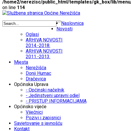
/home2/nerezisc/public_html/templates/gk_box/lib/menu
on line
114
Naslovnica
Novosti
Oglasi
ARHIVA NOVOSTI
2014.-2018.
ARHIVA NOVOSTI
2011.-2013.
Mjesta
Nerežišća
Donji Humac
Dračevica
Općinska Uprava
- Općinski načelnik
- Jedinstveni upravni odjel
- PRISTUP INFORMACIJAMA
Općinsko vijeće
Vijećnici
Pozivi i zapisnici
Savjetovanje s javnošću
Kontakt