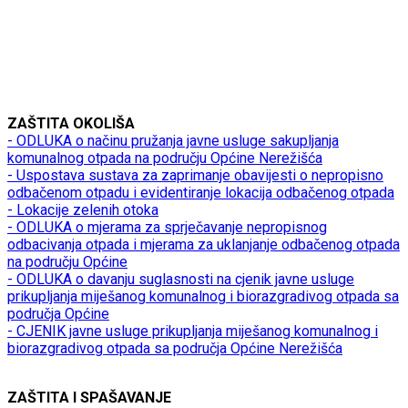
ZAŠTITA OKOLIŠA
- ODLUKA o načinu pružanja javne usluge sakupljanja
komunalnog otpada na području Općine Nerežišća
- Uspostava sustava za zaprimanje obavijesti o nepropisno
odbačenom otpadu i evidentiranje lokacija odbačenog otpada
- Lokacije zelenih otoka
- ODLUKA o mjerama za sprječavanje nepropisnog
odbacivanja otpada i mjerama za uklanjanje odbačenog otpada
na području Općine
- ODLUKA o davanju suglasnosti na cjenik javne usluge
prikupljanja miješanog komunalnog i biorazgradivog otpada sa
područja Općine
- CJENIK javne usluge prikupljanja miješanog komunalnog i
biorazgradivog otpada sa područja Općine Nerežišća
ZAŠTITA I SPAŠAVANJE