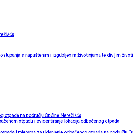
ežišća
 postupanja s napuštenim i izgubljenim životinjama te divljim život
og otpada na području Općine Nerežišća
bačenom otpadu i evidentiranje lokacija odbačenog otpada
otpada i mjerama za uklanjanje odbačenog otpada na području O