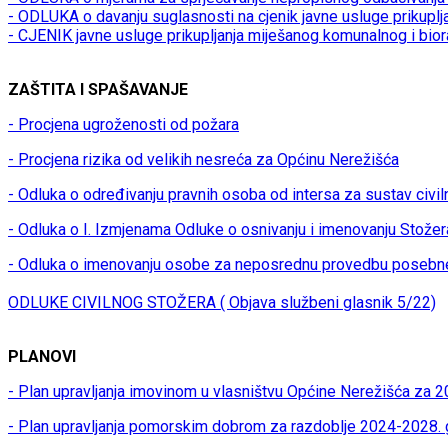
- ODLUKA o davanju suglasnosti na cjenik javne usluge prikupl
- CJENIK javne usluge prikupljanja miješanog komunalnog i bio
ZAŠTITA I SPAŠAVANJE
- Procjena ugroženosti od požara
- Procjena rizika od velikih nesreća za Općinu Nerežišća
- Odluka o određivanju pravnih osoba od intersa za sustav civil
- Odluka o I. Izmjenama Odluke o osnivanju i imenovanju Stožer
- Odluka o imenovanju osobe za neposrednu provedbu posebn
ODLUKE CIVILNOG STOŽERA ( Objava službeni glasnik 5/22)
PLANOVI
- Plan upravljanja imovinom u vlasništvu Općine Nerežišća za 2
- Plan upravljanja pomorskim dobrom za razdoblje 2024-2028. 