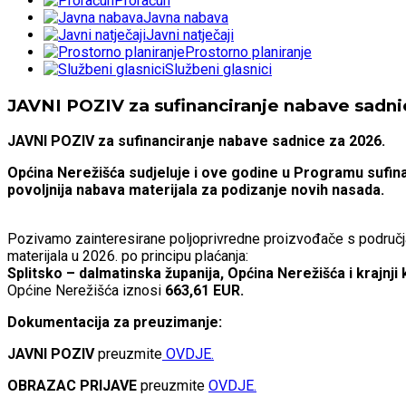
Proračun
Javna nabava
Javni natječaji
Prostorno planiranje
Službeni glasnici
JAVNI POZIV za sufinanciranje nabave sadni
JAVNI POZIV za sufinanciranje nabave sadnice za 2026.
Općina Nerežišća sudjeluje i ove godine u Programu sufin
povoljnija nabava materijala za podizanje novih nasada.
Pozivamo zainteresirane poljoprivredne proizvođače s područja 
materijala u 2026. po principu plaćanja:
Splitsko – dalmatinska županija, Općina Nerežišća i krajnji
Općine Nerežišća iznosi
663,61 EUR.
Dokumentacija za preuzimanje:
JAVNI POZIV
preuzmite
OVDJE.
OBRAZAC PRIJAVE
preuzmite
OVDJE.