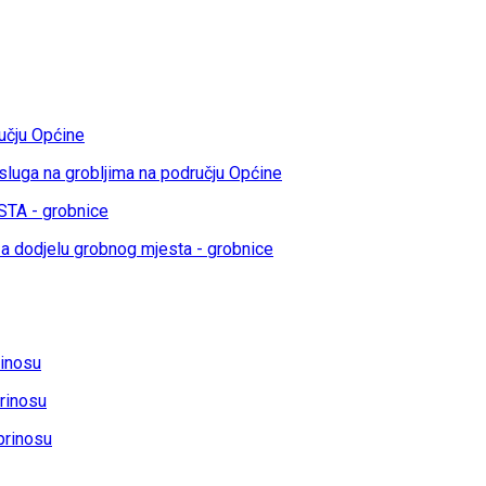
učju Općine
sluga na grobljima na području Općine
TA - grobnice
a dodjelu grobnog mjesta - grobnice
rinosu
rinosu
prinosu