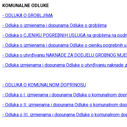
KOMUNALNE ODLUKE
- ODLUKA O GROBLJIMA
- Odluka o izmjenama i dopunama Odluke o grobljima
- Odluka o CJENIKU POGREBNIH USLUGA na grobljima na podr
- Odluka o izmjenama i dopunama Odluke o cjeniku pogrebnih u
- Odluka o utvrđivanju NAKNADE ZA DODJELU GROBNOG MJES
- Odluka izmjenama i dopunama Odluke o utvrđivanju naknade z
- ODLUKA O KOMUNALNOM DOPRINOSU
- Odluka o I. izmjenama i dopunama Odluke o komunalnom dop
- Odluka o II. izmjenama i dopunama Odluke o komunalnom dop
- Odluka o III. izmjenama i dopunama Odluke o komunalnom do