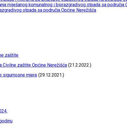
janja miješanog komunalnog i biorazgradivog otpada sa područja
razgradivog otpada sa područja Općine Nerežišća
ne zaštite
a Civilne zaštite Općine Nerežišća
(21.2.2022.)
e sigurnosne mjere
(29.12.2021.)
024.
godinu