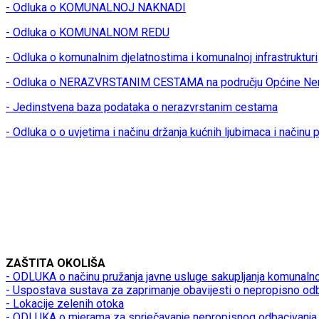
- Odluka o KOMUNALNOJ NAKNADI
- Odluka o KOMUNALNOM REDU
- Odluka o komunalnim djelatnostima i komunalnoj infrastrukturi
- Odluka o NERAZVRSTANIM CESTAMA na području Općine Ner
- Jedinstvena baza podataka o nerazvrstanim cestama
- Odluka o o uvjetima i načinu držanja kućnih ljubimaca i načinu
ZAŠTITA OKOLIŠA
- ODLUKA o načinu pružanja javne usluge sakupljanja komunaln
- Uspostava sustava za zaprimanje obavijesti o nepropisno od
- Lokacije zelenih otoka
- ODLUKA o mjerama za sprječavanje nepropisnog odbacivanja 