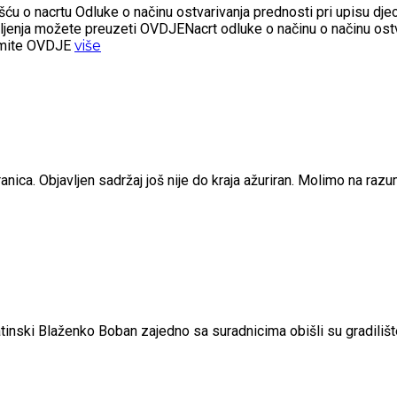
 o nacrtu Odluke o načinu ostvarivanja prednosti pri upisu djece 
šljenja možete preuzeti OVDJENacrt odluke o načinu o načinu ostv
zmite OVDJE
više
nica. Objavljen sadržaj još nije do kraja ažuriran. Molimo na raz
matinski Blaženko Boban zajedno sa suradnicima obišli su gradil