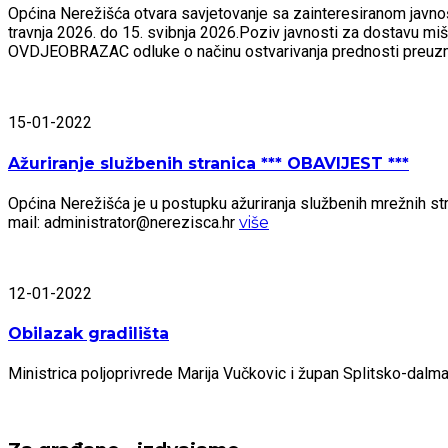
Općina Nerežišća otvara savjetovanje sa zainteresiranom javnošću
travnja 2026. do 15. svibnja 2026.Poziv javnosti za dostavu mi
OVDJEOBRAZAC odluke o načinu ostvarivanja prednosti preu
15-01-2022
Ažuriranje službenih stranica *** OBAVIJEST ***
Općina Nerežišća je u postupku ažuriranja službenih mrežnih stra
mail: administrator@nerezisca.hr
više
12-01-2022
Obilazak gradilišta
Ministrica poljoprivrede Marija Vučkovic i župan Splitsko-dal