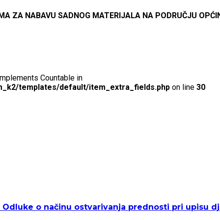
A NABAVU SADNOG MATERIJALA NA PODRUČJU OPĆINE NER
t implements Countable in
_k2/templates/default/item_extra_fields.php
on line
30
Odluke o načinu ostvarivanja prednosti pri upisu dje