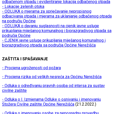
odbačenom otpadu i evidentiranje lokacija odbačenog otpada
- Lokacije zelenih otoka
- ODLUKA o mjerama za sprječavanje nepropisnog
odbacivanja otpada i mjerama za uklanjanje odbačenog otpada
na području Općine
- ODLUKA o davanju suglasnosti na cjenik javne usluge
prikupljanja miješanog komunalnog i biorazgradivog otpada sa
područja Općine
- CJENIK javne usluge prikupljanja miješanog komunalnog i
biorazgradivog otpada sa područja Općine Nerežišća
ZAŠTITA I SPAŠAVANJE
- Procjena ugroženosti od požara
- Procjena rizika od velikih nesreća za Općinu Nerežišća
- Odluka o određivanju pravnih osoba od intersa za sustav
civilne zaštite
- Odluka o I. Izmjenama Odluke o osnivanju i imenovanju
Stožera Civilne zaštite Općine Nerežišća
(21.2.2022.)
- Odluka o imenovanju osobe za neposrednu provedbu