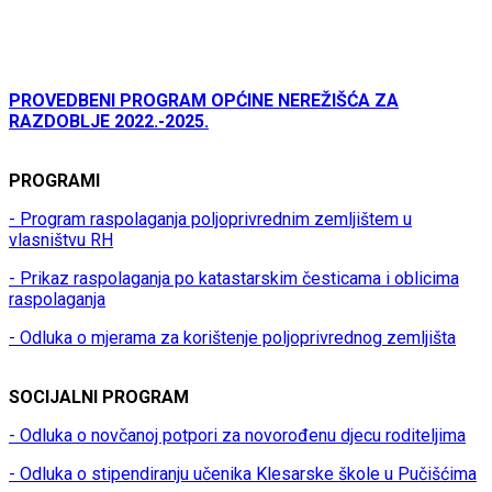
PROVEDBENI PROGRAM OPĆINE NEREŽIŠĆA ZA
RAZDOBLJE 2022.-2025.
PROGRAMI
- Program raspolaganja poljoprivrednim zemljištem u
vlasništvu RH
- Prikaz raspolaganja po katastarskim česticama i oblicima
raspolaganja
- Odluka o mjerama za korištenje poljoprivrednog zemljišta
SOCIJALNI PROGRAM
- Odluka o novčanoj potpori za novorođenu djecu roditeljima
- Odluka o stipendiranju učenika Klesarske škole u Pučišćima