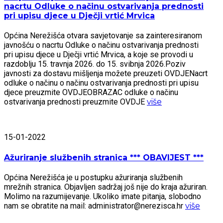
nacrtu Odluke o načinu ostvarivanja prednosti
pri upisu djece u Dječji vrtić Mrvica
Općina Nerežišća otvara savjetovanje sa zainteresiranom
javnošću o nacrtu Odluke o načinu ostvarivanja prednosti
pri upisu djece u Dječji vrtić Mrvica, a koje se provodi u
razdoblju 15. travnja 2026. do 15. svibnja 2026.Poziv
javnosti za dostavu mišljenja možete preuzeti OVDJENacrt
odluke o načinu o načinu ostvarivanja prednosti pri upisu
djece preuzmite OVDJEOBRAZAC odluke o načinu
ostvarivanja prednosti preuzmite OVDJE
više
15-01-2022
Ažuriranje službenih stranica *** OBAVIJEST ***
Općina Nerežišća je u postupku ažuriranja službenih
mrežnih stranica. Objavljen sadržaj još nije do kraja ažuriran.
Molimo na razumijevanje. Ukoliko imate pitanja, slobodno
nam se obratite na mail: administrator@nerezisca.hr
više