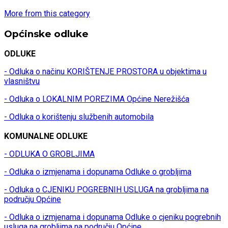
More from this category
Općinske odluke
ODLUKE
- Odluka o načinu KORIŠTENJE PROSTORA u objektima u
vlasništvu
- Odluka o LOKALNIM POREZIMA Općine Nerežišća
- Odluka o korištenju službenih automobila
KOMUNALNE ODLUKE
- ODLUKA O GROBLJIMA
- Odluka o izmjenama i dopunama Odluke o grobljima
- Odluka o CJENIKU POGREBNIH USLUGA na grobljima na
području Općine
- Odluka o izmjenama i dopunama Odluke o cjeniku pogrebnih
usluga na grobljima na području Općine