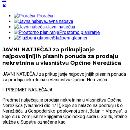
Proračun
Javna nabava
Javni natječaji
Prostorno planiranje
Službeni glasnici
JAVNI NATJEČAJ za prikupljanje
najpovoljnijih pisanih ponuda za prodaju
nekretnina u vlasništvu Općine Nerežišća
JAVNI NATJEČAJ za prikupljanje najpovoljnijih pisanih ponuda
za prodaju nekretnina u vlasništvu Općine Nerežišća
I. PREDMET NATJEČAJA
Predmet natječaja je prodaja nekretnina u vlasništvu Općine
Nerežišća (vlasnički dio 1/1), koje se nalaze na području k.o.
Nerežišća, u Gospodarsko-poslovnoj zoni „Balun – Vrpovje“, a
koje su u zemljišnim knjigama Općinskog suda u Splitu, Stalne
službe u Supetru označene kao: