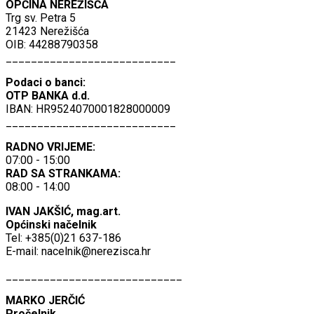
OPĆINA NEREŽIŠĆA
Trg sv. Petra 5
21423 Nerežišća
OIB: 44288790358
___________________________
Podaci o banci:
OTP BANKA d.d.
IBAN: HR9524070001828000009
___________________________
RADNO VRIJEME:
07:00 - 15:00
RAD SA STRANKAMA:
08:00 - 14:00
IVAN JAKŠIĆ, mag.art.
Općinski načelnik
Tel: +385(0)21 637-186
E-mail:
nacelnik@nerezisca.hr
____________________________
MARKO JERČIĆ
Pročelnik