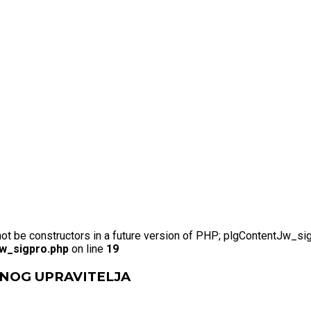
not be constructors in a future version of PHP; plgContentJw_si
jw_sigpro.php
on line
19
DNOG UPRAVITELJA