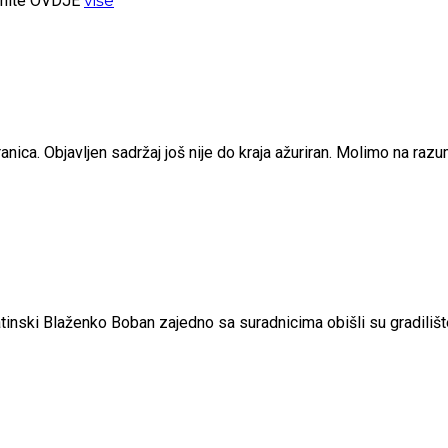
zmite OVDJE
više
nica. Objavljen sadržaj još nije do kraja ažuriran. Molimo na raz
matinski Blaženko Boban zajedno sa suradnicima obišli su gradil