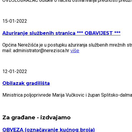
OVDJEOBRAZAC odluke o načinu ostvarivanja prednosti preu
15-01-2022
Ažuriranje službenih stranica *** OBAVIJEST ***
Općina Nerežišća je u postupku ažuriranja službenih mrežnih stra
mail: administrator@nerezisca.hr
više
12-01-2022
Obilazak gradilišta
Ministrica poljoprivrede Marija Vučkovic i župan Splitsko-dal
Za građane - izdvajamo
OBVEZA
(označavanje kućnog broja)