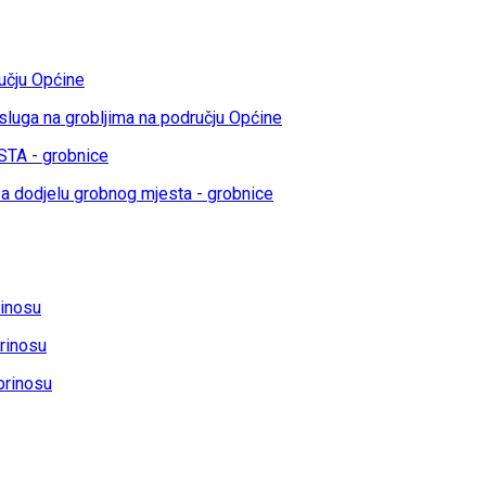
učju Općine
sluga na grobljima na području Općine
TA - grobnice
a dodjelu grobnog mjesta - grobnice
rinosu
rinosu
prinosu