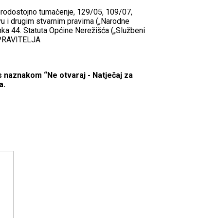
jerodostojno tumačenje, 129/05, 109/07,
vu i drugim stvarnim pravima („Narodne
ka 44. Statuta Općine Nerežišća („Službeni
UPRAVITELJA
naznakom “Ne otvaraj - Natječaj za
a.