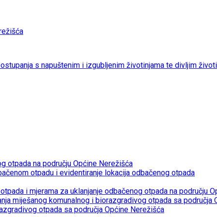
ežišća
 postupanja s napuštenim i izgubljenim životinjama te divljim život
og otpada na području Općine Nerežišća
bačenom otpadu i evidentiranje lokacija odbačenog otpada
otpada i mjerama za uklanjanje odbačenog otpada na području O
janja miješanog komunalnog i biorazgradivog otpada sa područja
razgradivog otpada sa područja Općine Nerežišća