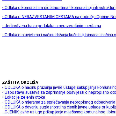
- Odluka o komunalnim djelatnostima i komunalnoj infrastrukturi
- Odluka o NERAZVRSTANIM CESTAMA na području Općine Ner
- Jedinstvena baza podataka o nerazvrstanim cestama
- Odluka o o uvjetima i načinu držanja kućnih ljubimaca i načinu
ZAŠTITA OKOLIŠA
- ODLUKA o načinu pružanja javne usluge sakupljanja komunaln
- Uspostava sustava za zaprimanje obavijesti o nepropisno od
- Lokacije zelenih otoka
- ODLUKA o mjerama za sprječavanje nepropisnog odbacivanja 
- ODLUKA o davanju suglasnosti na cjenik javne usluge prikupl
- CJENIK javne usluge prikupljanja miješanog komunalnog i bio