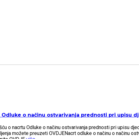
Odluke o načinu ostvarivanja prednosti pri upisu dje
 o nacrtu Odluke o načinu ostvarivanja prednosti pri upisu djece 
šljenja možete preuzeti OVDJENacrt odluke o načinu o načinu ostv