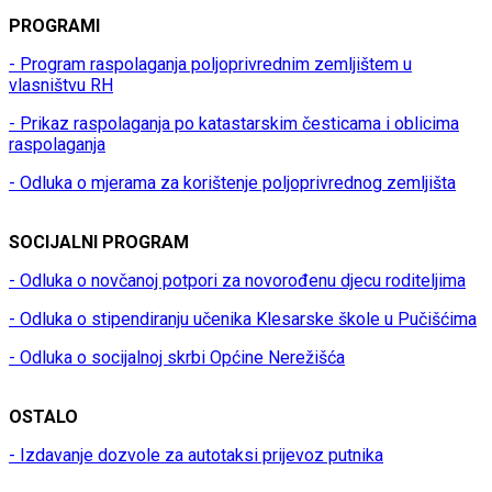
PROGRAMI
- Program raspolaganja poljoprivrednim zemljištem u
vlasništvu RH
- Prikaz raspolaganja po katastarskim česticama i oblicima
raspolaganja
- Odluka o mjerama za korištenje poljoprivrednog zemljišta
SOCIJALNI PROGRAM
- Odluka o novčanoj potpori za novorođenu djecu roditeljima
- Odluka o stipendiranju učenika Klesarske škole u Pučišćima
- Odluka o socijalnoj skrbi Općine Nerežišća
OSTALO
- Izdavanje dozvole za autotaksi prijevoz putnika