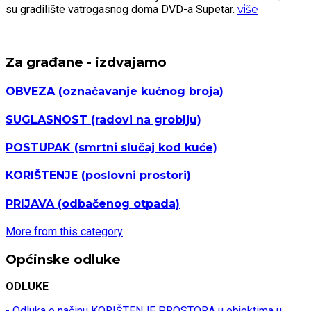
su gradilište vatrogasnog doma DVD-a Supetar.
više
Za građane - izdvajamo
OBVEZA
(označavanje kućnog broja)
SUGLASNOST
(radovi na groblju)
POSTUPAK
(smrtni slučaj kod kuće)
KORIŠTENJE
(poslovni prostori)
PRIJAVA
(odbačenog otpada)
More from this category
Općinske odluke
ODLUKE
- Odluka o načinu KORIŠTENJE PROSTORA u objektima u