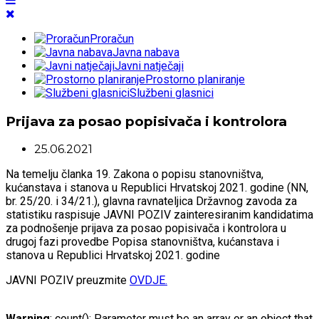
Proračun
Javna nabava
Javni natječaji
Prostorno planiranje
Službeni glasnici
Prijava za posao popisivača i kontrolora
25.06.2021
Na temelju članka 19. Zakona o popisu stanovništva,
kućanstava i stanova u Republici Hrvatskoj 2021. godine (NN,
br. 25/20. i 34/21.), glavna ravnateljica Državnog zavoda za
statistiku raspisuje JAVNI POZIV zainteresiranim kandidatima
za podnošenje prijava za posao popisivača i kontrolora u
drugoj fazi provedbe Popisa stanovništva, kućanstava i
stanova u Republici Hrvatskoj 2021. godine
JAVNI POZIV preuzmite
OVDJE.
Warning
: count(): Parameter must be an array or an object that