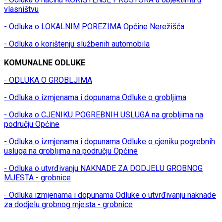
vlasništvu
- Odluka o LOKALNIM POREZIMA Općine Nerežišća
- Odluka o korištenju službenih automobila
KOMUNALNE ODLUKE
- ODLUKA O GROBLJIMA
- Odluka o izmjenama i dopunama Odluke o grobljima
- Odluka o CJENIKU POGREBNIH USLUGA na grobljima na
području Općine
- Odluka o izmjenama i dopunama Odluke o cjeniku pogrebnih
usluga na grobljima na području Općine
- Odluka o utvrđivanju NAKNADE ZA DODJELU GROBNOG
MJESTA - grobnice
- Odluka izmjenama i dopunama Odluke o utvrđivanju naknade
za dodjelu grobnog mjesta - grobnice