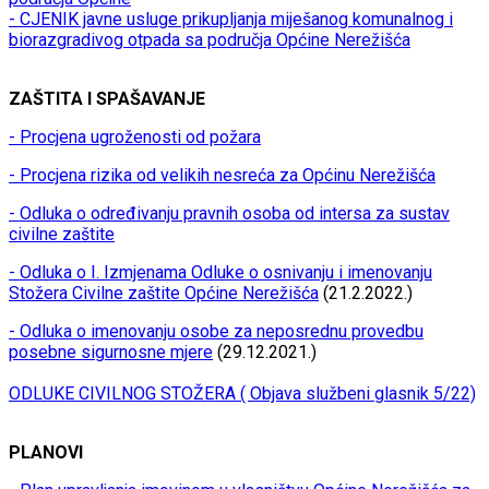
- CJENIK javne usluge prikupljanja miješanog komunalnog i
biorazgradivog otpada sa područja Općine Nerežišća
ZAŠTITA I SPAŠAVANJE
- Procjena ugroženosti od požara
- Procjena rizika od velikih nesreća za Općinu Nerežišća
- Odluka o određivanju pravnih osoba od intersa za sustav
civilne zaštite
- Odluka o I. Izmjenama Odluke o osnivanju i imenovanju
Stožera Civilne zaštite Općine Nerežišća
(21.2.2022.)
- Odluka o imenovanju osobe za neposrednu provedbu
posebne sigurnosne mjere
(29.12.2021.)
ODLUKE CIVILNOG STOŽERA ( Objava službeni glasnik 5/22)
PLANOVI