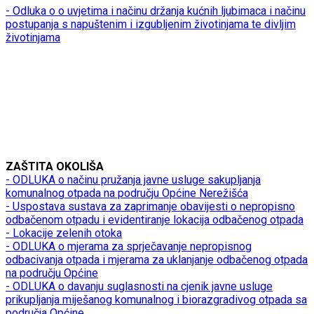
- Odluka o o uvjetima i načinu držanja kućnih ljubimaca i načinu
postupanja s napuštenim i izgubljenim životinjama te divljim
životinjama
ZAŠTITA OKOLIŠA
- ODLUKA o načinu pružanja javne usluge sakupljanja
komunalnog otpada na području Općine Nerežišća
- Uspostava sustava za zaprimanje obavijesti o nepropisno
odbačenom otpadu i evidentiranje lokacija odbačenog otpada
- Lokacije zelenih otoka
- ODLUKA o mjerama za sprječavanje nepropisnog
odbacivanja otpada i mjerama za uklanjanje odbačenog otpada
na području Općine
- ODLUKA o davanju suglasnosti na cjenik javne usluge
prikupljanja miješanog komunalnog i biorazgradivog otpada sa
područja Općine