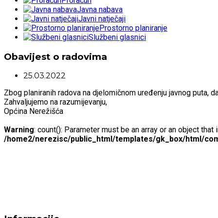
Proračun
Javna nabava
Javni natječaji
Prostorno planiranje
Službeni glasnici
Obavijest o radovima
25.03.2022
Zbog planiranih radova na djelomičnom uređenju javnog puta, da
Zahvaljujemo na razumijevanju,
Općina Nerežišća
Warning
: count(): Parameter must be an array or an object tha
/home2/nerezisc/public_html/templates/gk_box/html/com