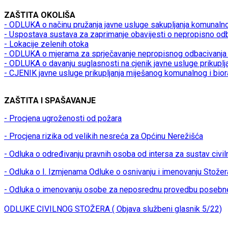
ZAŠTITA OKOLIŠA
- ODLUKA o načinu pružanja javne usluge sakupljanja komunaln
- Uspostava sustava za zaprimanje obavijesti o nepropisno od
- Lokacije zelenih otoka
- ODLUKA o mjerama za sprječavanje nepropisnog odbacivanja 
- ODLUKA o davanju suglasnosti na cjenik javne usluge prikupl
- CJENIK javne usluge prikupljanja miješanog komunalnog i bio
ZAŠTITA I SPAŠAVANJE
- Procjena ugroženosti od požara
- Procjena rizika od velikih nesreća za Općinu Nerežišća
- Odluka o određivanju pravnih osoba od intersa za sustav civil
- Odluka o I. Izmjenama Odluke o osnivanju i imenovanju Stožer
- Odluka o imenovanju osobe za neposrednu provedbu posebn
ODLUKE CIVILNOG STOŽERA ( Objava službeni glasnik 5/22)