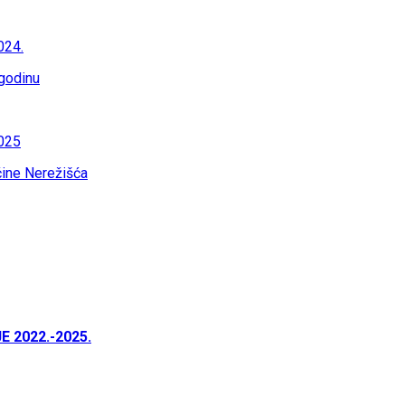
024.
godinu
2025
pćine Nerežišća
 2022.-2025.