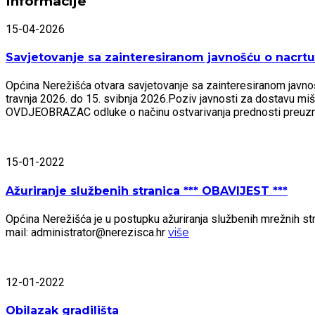
Informacije
15-04-2026
Savjetovanje sa zainteresiranom javnošću o nacrtu 
Općina Nerežišća otvara savjetovanje sa zainteresiranom javnošću
travnja 2026. do 15. svibnja 2026.Poziv javnosti za dostavu mi
OVDJEOBRAZAC odluke o načinu ostvarivanja prednosti preu
15-01-2022
Ažuriranje službenih stranica *** OBAVIJEST ***
Općina Nerežišća je u postupku ažuriranja službenih mrežnih stra
mail: administrator@nerezisca.hr
više
12-01-2022
Obilazak gradilišta