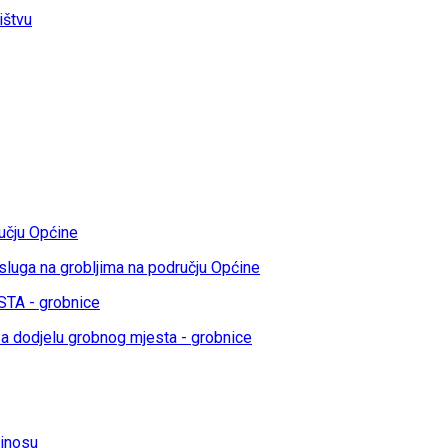
ištvu
učju Općine
sluga na grobljima na području Općine
TA - grobnice
a dodjelu grobnog mjesta - grobnice
rinosu