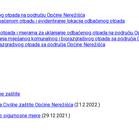
og otpada na području Općine Nerežišća
bačenom otpadu i evidentiranje lokacija odbačenog otpada
otpada i mjerama za uklanjanje odbačenog otpada na području O
janja miješanog komunalnog i biorazgradivog otpada sa područja
razgradivog otpada sa područja Općine Nerežišća
ne zaštite
a Civilne zaštite Općine Nerežišća
(21.2.2022.)
e sigurnosne mjere
(29.12.2021.)