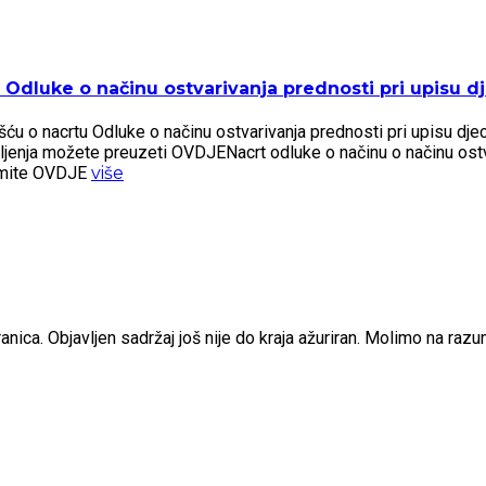
Odluke o načinu ostvarivanja prednosti pri upisu dje
 o nacrtu Odluke o načinu ostvarivanja prednosti pri upisu djece 
šljenja možete preuzeti OVDJENacrt odluke o načinu o načinu ostv
zmite OVDJE
više
nica. Objavljen sadržaj još nije do kraja ažuriran. Molimo na raz