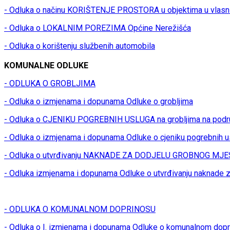
- Odluka o načinu KORIŠTENJE PROSTORA u objektima u vlasn
- Odluka o LOKALNIM POREZIMA Općine Nerežišća
- Odluka o korištenju službenih automobila
KOMUNALNE ODLUKE
- ODLUKA O GROBLJIMA
- Odluka o izmjenama i dopunama Odluke o grobljima
- Odluka o CJENIKU POGREBNIH USLUGA na grobljima na podr
- Odluka o izmjenama i dopunama Odluke o cjeniku pogrebnih u
- Odluka o utvrđivanju NAKNADE ZA DODJELU GROBNOG MJES
- Odluka izmjenama i dopunama Odluke o utvrđivanju naknade z
- ODLUKA O KOMUNALNOM DOPRINOSU
- Odluka o I. izmjenama i dopunama Odluke o komunalnom dop