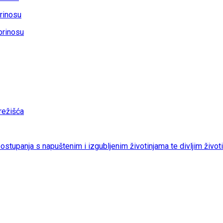
rinosu
prinosu
ežišća
 postupanja s napuštenim i izgubljenim životinjama te divljim život