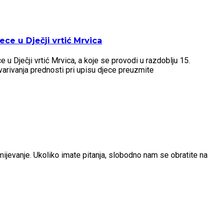
ce u Dječji vrtić Mrvica
u Dječji vrtić Mrvica, a koje se provodi u razdoblju 15.
arivanja prednosti pri upisu djece preuzmite
umijevanje. Ukoliko imate pitanja, slobodno nam se obratite na