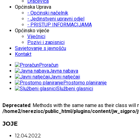
Dračevica
Općinska Uprava
- Općinski načelnik
- Jedinstveni upravni odjel
- PRISTUP INFORMACIJAMA
Općinsko vijeće
Vijećnici
Pozivi i zapisnici
Savjetovanje s javnošću
Kontakt
Proračun
Javna nabava
Javni natječaji
Prostorno planiranje
Službeni glasnici
Deprecated
: Methods with the same name as their class will 
/home2/nerezisc/public_html/plugins/content/jw_sigpro/
JOJE
12.04.2022