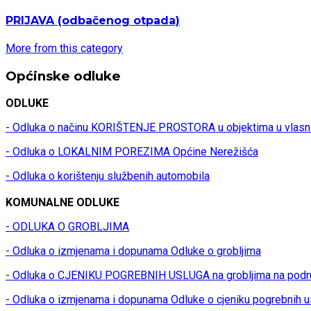
PRIJAVA
(odbačenog otpada)
More from this category
Općinske odluke
ODLUKE
- Odluka o načinu KORIŠTENJE PROSTORA u objektima u vlasn
- Odluka o LOKALNIM POREZIMA Općine Nerežišća
- Odluka o korištenju službenih automobila
KOMUNALNE ODLUKE
- ODLUKA O GROBLJIMA
- Odluka o izmjenama i dopunama Odluke o grobljima
- Odluka o CJENIKU POGREBNIH USLUGA na grobljima na podr
- Odluka o izmjenama i dopunama Odluke o cjeniku pogrebnih u