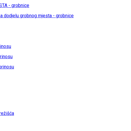
TA - grobnice
a dodjelu grobnog mjesta - grobnice
rinosu
rinosu
prinosu
ežišća