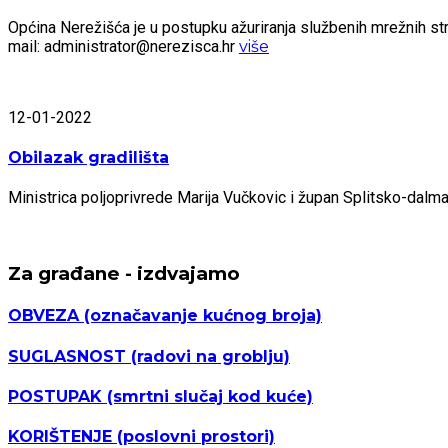
Općina Nerežišća je u postupku ažuriranja službenih mrežnih stra
mail: administrator@nerezisca.hr
više
12-01-2022
Obilazak gradilišta
Ministrica poljoprivrede Marija Vučkovic i župan Splitsko-dal
Za građane - izdvajamo
OBVEZA
(označavanje kućnog broja)
SUGLASNOST
(radovi na groblju)
POSTUPAK
(smrtni slučaj kod kuće)
KORIŠTENJE
(poslovni prostori)