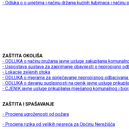
- Odluka o o uvjetima i načinu držanja kućnih ljubimaca i načinu
ZAŠTITA OKOLIŠA
- ODLUKA o načinu pružanja javne usluge sakupljanja komunaln
- Uspostava sustava za zaprimanje obavijesti o nepropisno od
- Lokacije zelenih otoka
- ODLUKA o mjerama za sprječavanje nepropisnog odbacivanja 
- ODLUKA o davanju suglasnosti na cjenik javne usluge prikupl
- CJENIK javne usluge prikupljanja miješanog komunalnog i bio
ZAŠTITA I SPAŠAVANJE
- Procjena ugroženosti od požara
- Procjena rizika od velikih nesreća za Općinu Nerežišća