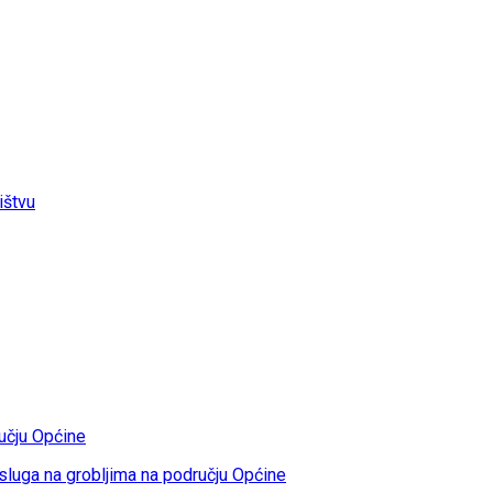
ištvu
učju Općine
sluga na grobljima na području Općine