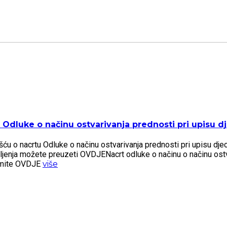
Odluke o načinu ostvarivanja prednosti pri upisu dje
 o nacrtu Odluke o načinu ostvarivanja prednosti pri upisu djece 
šljenja možete preuzeti OVDJENacrt odluke o načinu o načinu ostv
zmite OVDJE
više