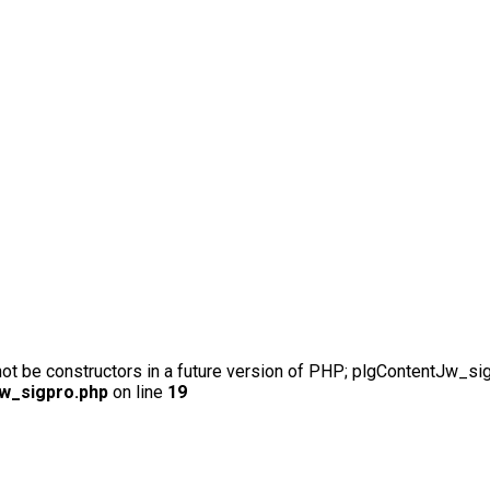
not be constructors in a future version of PHP; plgContentJw_si
jw_sigpro.php
on line
19