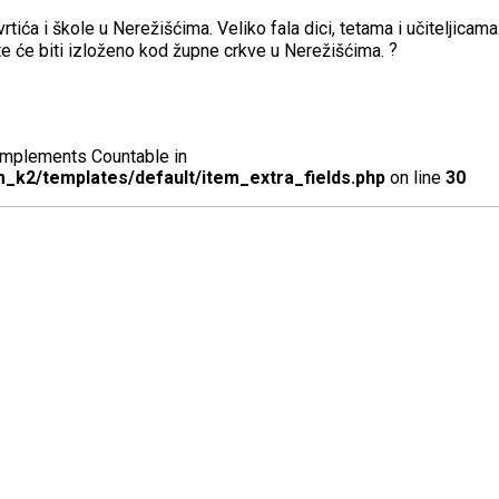
rtića i škole u Nerežišćima. Veliko fala dici, tetama i učiteljicama
te će biti izloženo kod župne crkve u Nerežišćima.
t implements Countable in
_k2/templates/default/item_extra_fields.php
on line
30