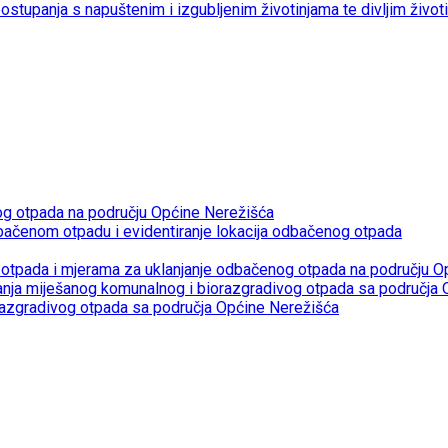
 postupanja s napuštenim i izgubljenim životinjama te divljim život
og otpada na području Općine Nerežišća
bačenom otpadu i evidentiranje lokacija odbačenog otpada
otpada i mjerama za uklanjanje odbačenog otpada na području O
janja miješanog komunalnog i biorazgradivog otpada sa područja
razgradivog otpada sa područja Općine Nerežišća