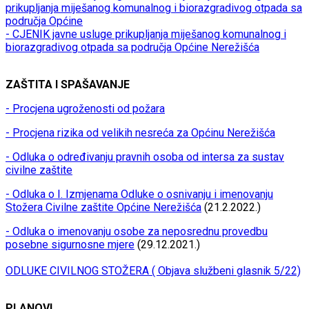
prikupljanja miješanog komunalnog i biorazgradivog otpada sa
područja Općine
- CJENIK javne usluge prikupljanja miješanog komunalnog i
biorazgradivog otpada sa područja Općine Nerežišća
ZAŠTITA I SPAŠAVANJE
- Procjena ugroženosti od požara
- Procjena rizika od velikih nesreća za Općinu Nerežišća
- Odluka o određivanju pravnih osoba od intersa za sustav
civilne zaštite
- Odluka o I. Izmjenama Odluke o osnivanju i imenovanju
Stožera Civilne zaštite Općine Nerežišća
(21.2.2022.)
- Odluka o imenovanju osobe za neposrednu provedbu
posebne sigurnosne mjere
(29.12.2021.)
ODLUKE CIVILNOG STOŽERA ( Objava službeni glasnik 5/22)
PLANOVI