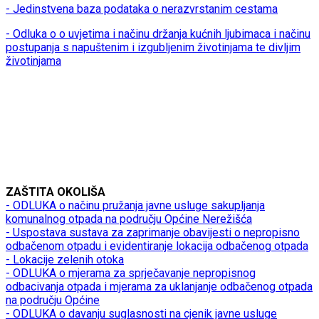
- Jedinstvena baza podataka o nerazvrstanim cestama
- Odluka o o uvjetima i načinu držanja kućnih ljubimaca i načinu
postupanja s napuštenim i izgubljenim životinjama te divljim
životinjama
ZAŠTITA OKOLIŠA
- ODLUKA o načinu pružanja javne usluge sakupljanja
komunalnog otpada na području Općine Nerežišća
- Uspostava sustava za zaprimanje obavijesti o nepropisno
odbačenom otpadu i evidentiranje lokacija odbačenog otpada
- Lokacije zelenih otoka
- ODLUKA o mjerama za sprječavanje nepropisnog
odbacivanja otpada i mjerama za uklanjanje odbačenog otpada
na području Općine
- ODLUKA o davanju suglasnosti na cjenik javne usluge