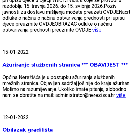
pri upisu djece u Dječji vrtić Mrvica, a koje se provodi u
razdoblju 15. travnja 2026. do 15. svibnja 2026.Poziv
javnosti za dostavu mišljenja možete preuzeti OVDJENacrt
odluke o načinu o načinu ostvarivanja prednosti pri upisu
djece preuzmite OVDJEOBRAZAC odluke o načinu
ostvarivanja prednosti preuzmite OVDJE
više
15-01-2022
Ažuriranje službenih stranica *** OBAVIJEST ***
Općina Nerežišća je u postupku ažuriranja službenih
mrežnih stranica. Objavljen sadržaj još nije do kraja ažuriran.
Molimo na razumijevanje. Ukoliko imate pitanja, slobodno
nam se obratite na mail: administrator@nerezisca.hr
više
12-01-2022
Obilazak gradilišta