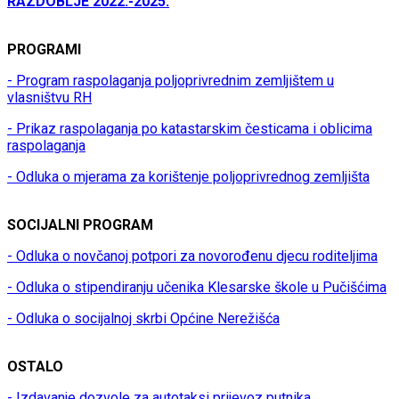
RAZDOBLJE 2022.-2025.
PROGRAMI
- Program raspolaganja poljoprivrednim zemljištem u
vlasništvu RH
- Prikaz raspolaganja po katastarskim česticama i oblicima
raspolaganja
- Odluka o mjerama za korištenje poljoprivrednog zemljišta
SOCIJALNI PROGRAM
- Odluka o novčanoj potpori za novorođenu djecu roditeljima
- Odluka o stipendiranju učenika Klesarske škole u Pučišćima
- Odluka o socijalnoj skrbi Općine Nerežišća
OSTALO
- Izdavanje dozvole za autotaksi prijevoz putnika