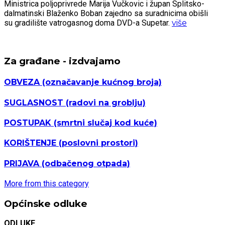
Ministrica poljoprivrede Marija Vučkovic i župan Splitsko-
dalmatinski Blaženko Boban zajedno sa suradnicima obišli
su gradilište vatrogasnog doma DVD-a Supetar.
više
Za građane - izdvajamo
OBVEZA
(označavanje kućnog broja)
SUGLASNOST
(radovi na groblju)
POSTUPAK
(smrtni slučaj kod kuće)
KORIŠTENJE
(poslovni prostori)
PRIJAVA
(odbačenog otpada)
More from this category
Općinske odluke
ODLUKE