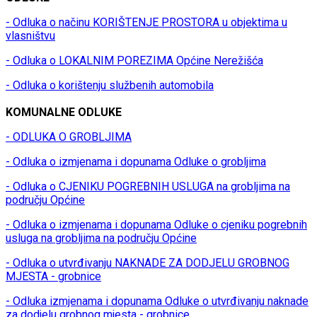
- Odluka o načinu KORIŠTENJE PROSTORA u objektima u
vlasništvu
- Odluka o LOKALNIM POREZIMA Općine Nerežišća
- Odluka o korištenju službenih automobila
KOMUNALNE ODLUKE
- ODLUKA O GROBLJIMA
- Odluka o izmjenama i dopunama Odluke o grobljima
- Odluka o CJENIKU POGREBNIH USLUGA na grobljima na
području Općine
- Odluka o izmjenama i dopunama Odluke o cjeniku pogrebnih
usluga na grobljima na području Općine
- Odluka o utvrđivanju NAKNADE ZA DODJELU GROBNOG
MJESTA - grobnice
- Odluka izmjenama i dopunama Odluke o utvrđivanju naknade
za dodjelu grobnog mjesta - grobnice