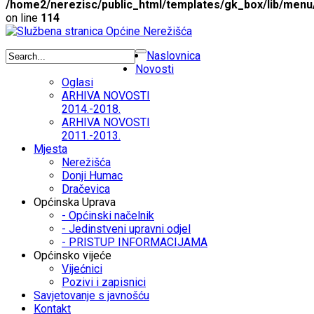
/home2/nerezisc/public_html/templates/gk_box/lib/menu
on line
114
Naslovnica
Novosti
Oglasi
ARHIVA NOVOSTI
2014.-2018.
ARHIVA NOVOSTI
2011.-2013.
Mjesta
Nerežišća
Donji Humac
Dračevica
Općinska Uprava
- Općinski načelnik
- Jedinstveni upravni odjel
- PRISTUP INFORMACIJAMA
Općinsko vijeće
Vijećnici
Pozivi i zapisnici
Savjetovanje s javnošću
Kontakt