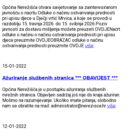
Općina Nerežišća otvara savjetovanje sa zainteresiranom
javnošću o nacrtu Odluke o načinu ostvarivanja prednosti
pri upisu djece u Dječji vrtić Mrvica, a koje se provodi u
razdoblju 15. travnja 2026. do 15. svibnja 2026.Poziv
javnosti za dostavu mišljenja možete preuzeti OVDJENacrt
odluke o načinu o načinu ostvarivanja prednosti pri upisu
djece preuzmite OVDJEOBRAZAC odluke o načinu
ostvarivanja prednosti preuzmite OVDJE
više
15-01-2022
Ažuriranje službenih stranica *** OBAVIJEST ***
Općina Nerežišća je u postupku ažuriranja službenih
mrežnih stranica. Objavljen sadržaj još nije do kraja ažuriran.
Molimo na razumijevanje. Ukoliko imate pitanja, slobodno
nam se obratite na mail: administrator@nerezisca.hr
više
12-01-2022