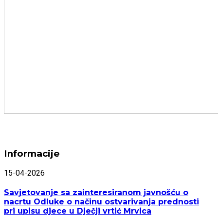
Informacije
15-04-2026
Savjetovanje sa zainteresiranom javnošću o
nacrtu Odluke o načinu ostvarivanja prednosti
pri upisu djece u Dječji vrtić Mrvica