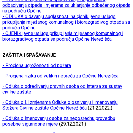
odbacivanja otpada i mjerama za uklanjanje odbačenog otpada
na području Općine
- ODLUKA o davanju suglasnosti na cjenik javne usluge
prikupljanja miješanog komunalnog i biorazgradivog otpada sa
područja Općine
- CJENIK javne usluge prikupljanja miješanog komunalnog i
biorazgradivog otpada sa područja Općine Nerežišća
ZAŠTITA I SPAŠAVANJE
- Procjena ugroženosti od požara
- Procjena rizika od velikih nesreća za Općinu Nerežišća
- Odluka o određivanju pravnih osoba od intersa za sustav
civilne zaštite
- Odluka o I. Izmjenama Odluke o osnivanju i imenovanju
Stožera Civilne zaštite Općine Nerežišća
(21.2.2022.)
- Odluka o imenovanju osobe za neposrednu provedbu
posebne sigurnosne mjere
(29.12.2021.)