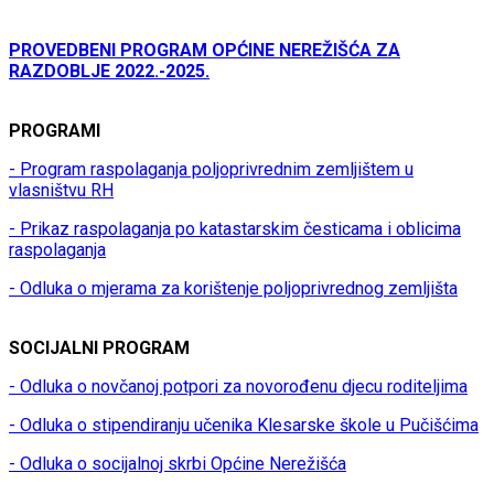
PROVEDBENI PROGRAM OPĆINE NEREŽIŠĆA ZA
RAZDOBLJE 2022.-2025.
PROGRAMI
- Program raspolaganja poljoprivrednim zemljištem u
vlasništvu RH
- Prikaz raspolaganja po katastarskim česticama i oblicima
raspolaganja
- Odluka o mjerama za korištenje poljoprivrednog zemljišta
SOCIJALNI PROGRAM
- Odluka o novčanoj potpori za novorođenu djecu roditeljima
- Odluka o stipendiranju učenika Klesarske škole u Pučišćima
- Odluka o socijalnoj skrbi Općine Nerežišća