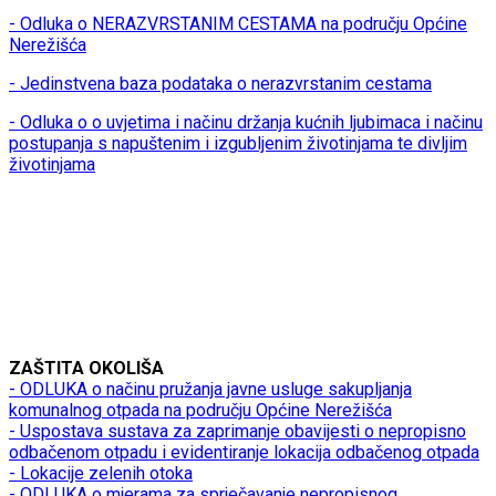
- Odluka o NERAZVRSTANIM CESTAMA na području Općine
Nerežišća
- Jedinstvena baza podataka o nerazvrstanim cestama
- Odluka o o uvjetima i načinu držanja kućnih ljubimaca i načinu
postupanja s napuštenim i izgubljenim životinjama te divljim
životinjama
ZAŠTITA OKOLIŠA
- ODLUKA o načinu pružanja javne usluge sakupljanja
komunalnog otpada na području Općine Nerežišća
- Uspostava sustava za zaprimanje obavijesti o nepropisno
odbačenom otpadu i evidentiranje lokacija odbačenog otpada
- Lokacije zelenih otoka
- ODLUKA o mjerama za sprječavanje nepropisnog