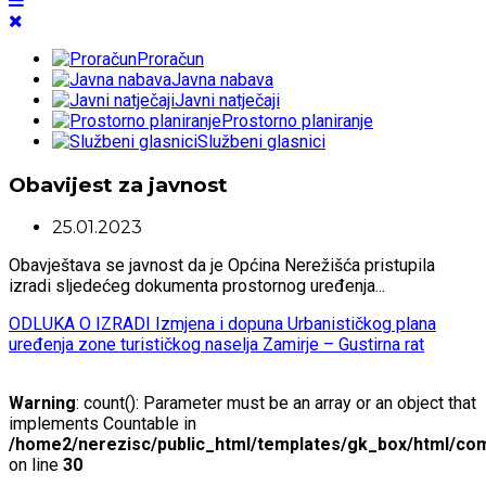
Proračun
Javna nabava
Javni natječaji
Prostorno planiranje
Službeni glasnici
Obavijest za javnost
25.01.2023
Obavještava se javnost da je Općina Nerežišća pristupila
izradi sljedećeg dokumenta prostornog uređenja...
ODLUKA O IZRADI Izmjena i dopuna Urbanističkog plana
uređenja zone turističkog naselja Zamirje – Gustirna rat
Warning
: count(): Parameter must be an array or an object that
implements Countable in
/home2/nerezisc/public_html/templates/gk_box/html/com
on line
30