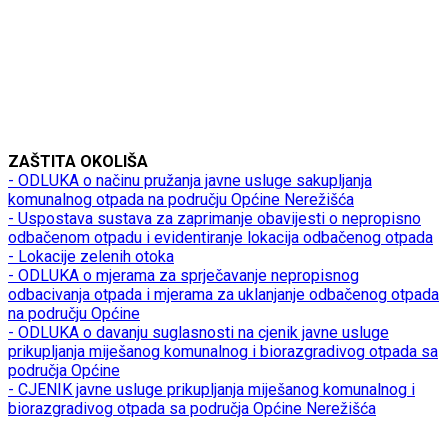
ZAŠTITA OKOLIŠA
- ODLUKA o načinu pružanja javne usluge sakupljanja
komunalnog otpada na području Općine Nerežišća
- Uspostava sustava za zaprimanje obavijesti o nepropisno
odbačenom otpadu i evidentiranje lokacija odbačenog otpada
- Lokacije zelenih otoka
- ODLUKA o mjerama za sprječavanje nepropisnog
odbacivanja otpada i mjerama za uklanjanje odbačenog otpada
na području Općine
- ODLUKA o davanju suglasnosti na cjenik javne usluge
prikupljanja miješanog komunalnog i biorazgradivog otpada sa
područja Općine
- CJENIK javne usluge prikupljanja miješanog komunalnog i
biorazgradivog otpada sa područja Općine Nerežišća