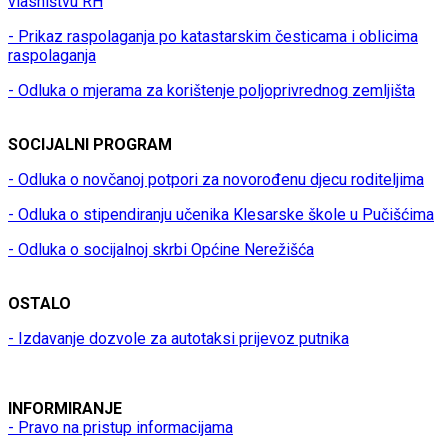
vlasništvu RH
- Prikaz raspolaganja po katastarskim česticama i oblicima
raspolaganja
- Odluka o mjerama za korištenje poljoprivrednog zemljišta
SOCIJALNI PROGRAM
- Odluka o novčanoj potpori za novorođenu djecu roditeljima
- Odluka o stipendiranju učenika Klesarske škole u Pučišćima
- Odluka o socijalnoj skrbi Općine Nerežišća
OSTALO
- Izdavanje dozvole za autotaksi prijevoz putnika
INFORMIRANJE
- Pravo na pristup informacijama