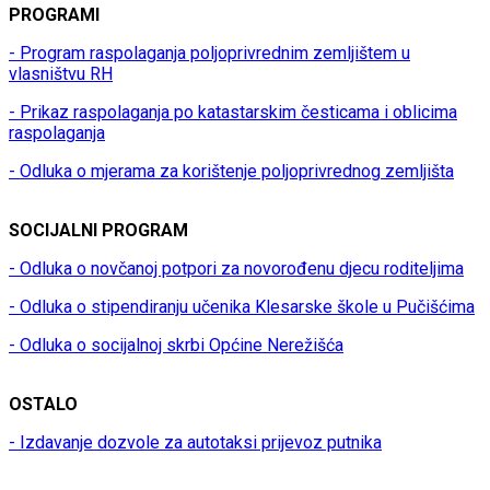
PROGRAMI
- Program raspolaganja poljoprivrednim zemljištem u
vlasništvu RH
- Prikaz raspolaganja po katastarskim česticama i oblicima
raspolaganja
- Odluka o mjerama za korištenje poljoprivrednog zemljišta
SOCIJALNI PROGRAM
- Odluka o novčanoj potpori za novorođenu djecu roditeljima
- Odluka o stipendiranju učenika Klesarske škole u Pučišćima
- Odluka o socijalnoj skrbi Općine Nerežišća
OSTALO
- Izdavanje dozvole za autotaksi prijevoz putnika