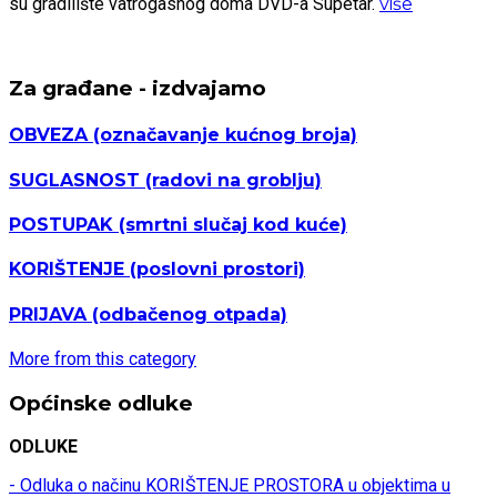
su gradilište vatrogasnog doma DVD-a Supetar.
više
Za građane - izdvajamo
OBVEZA
(označavanje kućnog broja)
SUGLASNOST
(radovi na groblju)
POSTUPAK
(smrtni slučaj kod kuće)
KORIŠTENJE
(poslovni prostori)
PRIJAVA
(odbačenog otpada)
More from this category
Općinske odluke
ODLUKE
- Odluka o načinu KORIŠTENJE PROSTORA u objektima u