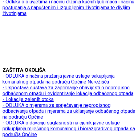
- Odluka o o uvjetima i načinu držanja kućnih ljubimaca i načinu
postupanja s napuštenim i izgubljenim životinjama te divljim
životinjama
ZAŠTITA OKOLIŠA
- ODLUKA o načinu pružanja javne usluge sakupljanja
komunalnog otpada na području Općine Nerežišća
- Uspostava sustava za zaprimanje obavijesti o nepropisno
odbačenom otpadu i evidentiranje lokacija odbačenog otpada
- Lokacije zelenih otoka
- ODLUKA o mjerama za sprječavanje nepropisnog
odbacivanja otpada i mjerama za uklanjanje odbačenog otpada
na području Općine
- ODLUKA o davanju suglasnosti na cjenik javne usluge
prikupljanja miješanog komunalnog i biorazgradivog otpada sa
područja Općine