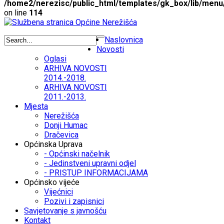
/home2/nerezisc/public_html/templates/gk_box/lib/menu
on line
114
Naslovnica
Novosti
Oglasi
ARHIVA NOVOSTI
2014.-2018.
ARHIVA NOVOSTI
2011.-2013.
Mjesta
Nerežišća
Donji Humac
Dračevica
Općinska Uprava
- Općinski načelnik
- Jedinstveni upravni odjel
- PRISTUP INFORMACIJAMA
Općinsko vijeće
Vijećnici
Pozivi i zapisnici
Savjetovanje s javnošću
Kontakt