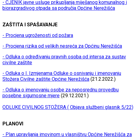
- CJENIK javne usluge prikupljanja miješanog komunalnog i
biorazgradivog otpada sa područja Općine Nerežišća
ZAŠTITA I SPAŠAVANJE
- Procjena ugroženosti od požara
- Procjena rizika od velikih nesreća za Općinu Nerežišća
- Odluka o određivanju pravnih osoba od intersa za sustav
civilne zaštite
- Odluka o I. Izmjenama Odluke o osnivanju i imenovanju
Stožera Civilne zaštite Općine Nerežišća
(21.2.2022.)
- Odluka o imenovanju osobe za neposrednu provedbu
posebne sigurnosne mjere
(29.12.2021.)
ODLUKE CIVILNOG STOŽERA ( Objava službeni glasnik 5/22)
PLANOVI
- Plan upravljanja imovinom u vlasništvu Općine Nerežišća za