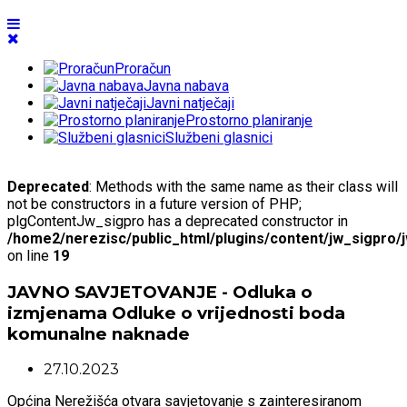
Proračun
Javna nabava
Javni natječaji
Prostorno planiranje
Službeni glasnici
Deprecated
: Methods with the same name as their class will
not be constructors in a future version of PHP;
plgContentJw_sigpro has a deprecated constructor in
/home2/nerezisc/public_html/plugins/content/jw_sigpro/
on line
19
JAVNO SAVJETOVANJE - Odluka o
izmjenama Odluke o vrijednosti boda
komunalne naknade
27.10.2023
Općina Nerežišća otvara savjetovanje s zainteresiranom