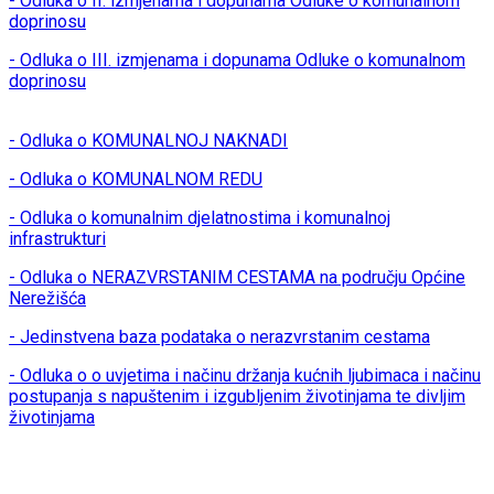
- Odluka o II. izmjenama i dopunama Odluke o komunalnom
doprinosu
- Odluka o III. izmjenama i dopunama Odluke o komunalnom
doprinosu
- Odluka o KOMUNALNOJ NAKNADI
- Odluka o KOMUNALNOM REDU
- Odluka o komunalnim djelatnostima i komunalnoj
infrastrukturi
- Odluka o NERAZVRSTANIM CESTAMA na području Općine
Nerežišća
- Jedinstvena baza podataka o nerazvrstanim cestama
- Odluka o o uvjetima i načinu držanja kućnih ljubimaca i načinu
postupanja s napuštenim i izgubljenim životinjama te divljim
životinjama