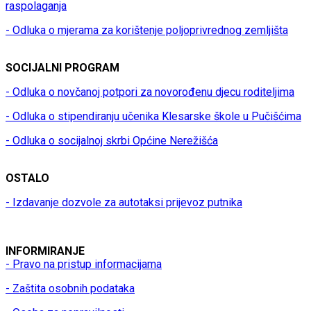
raspolaganja
- Odluka o mjerama za korištenje poljoprivrednog zemljišta
SOCIJALNI PROGRAM
- Odluka o novčanoj potpori za novorođenu djecu roditeljima
- Odluka o stipendiranju učenika Klesarske škole u Pučišćima
- Odluka o socijalnoj skrbi Općine Nerežišća
OSTALO
- Izdavanje dozvole za autotaksi prijevoz putnika
INFORMIRANJE
- Pravo na pristup informacijama
- Zaštita osobnih podataka