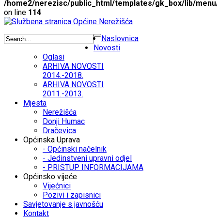
/home2/nerezisc/public_html/templates/gk_box/lib/menu
on line
114
Naslovnica
Novosti
Oglasi
ARHIVA NOVOSTI
2014.-2018.
ARHIVA NOVOSTI
2011.-2013.
Mjesta
Nerežišća
Donji Humac
Dračevica
Općinska Uprava
- Općinski načelnik
- Jedinstveni upravni odjel
- PRISTUP INFORMACIJAMA
Općinsko vijeće
Vijećnici
Pozivi i zapisnici
Savjetovanje s javnošću
Kontakt