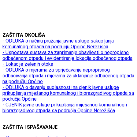
ZAŠTITA OKOLIŠA
- ODLUKA o načinu pružanja javne usluge sakupljanja
komunalnog otpada na području Općine Nerežišća
- Uspostava sustava za zaprimanje obavijesti o nepropisno
odbačenom otpadu i evidentiranje lokacija odbačenog otpada
- Lokacije zelenih otoka
- ODLUKA o mjerama za sprječavanje nepropisnog
odbacivanja otpada i mjerama za uklanjanje odbačenog otpada
na području Općine
- ODLUKA o davanju suglasnosti na cjenik javne usluge
prikupljanja miješanog komunalnog i biorazgradivog otpada sa
područja Općine
- CJENIK javne usluge prikupljanja miješanog komunalnog i
biorazgradivog otpada sa područja Općine Nerežišća
ZAŠTITA I SPAŠAVANJE