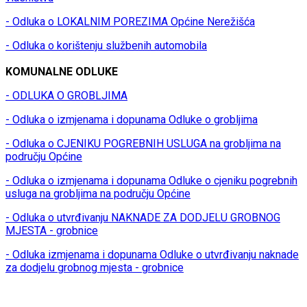
- Odluka o LOKALNIM POREZIMA Općine Nerežišća
- Odluka o korištenju službenih automobila
KOMUNALNE ODLUKE
- ODLUKA O GROBLJIMA
- Odluka o izmjenama i dopunama Odluke o grobljima
- Odluka o CJENIKU POGREBNIH USLUGA na grobljima na
području Općine
- Odluka o izmjenama i dopunama Odluke o cjeniku pogrebnih
usluga na grobljima na području Općine
- Odluka o utvrđivanju NAKNADE ZA DODJELU GROBNOG
MJESTA - grobnice
- Odluka izmjenama i dopunama Odluke o utvrđivanju naknade
za dodjelu grobnog mjesta - grobnice