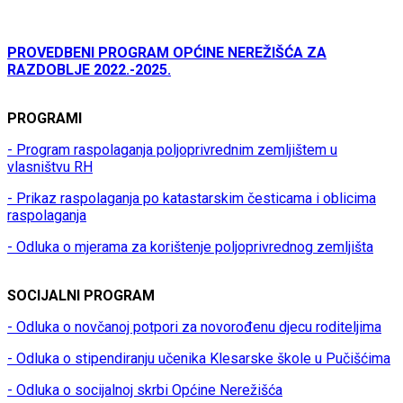
PROVEDBENI PROGRAM OPĆINE NEREŽIŠĆA ZA
RAZDOBLJE 2022.-2025.
PROGRAMI
- Program raspolaganja poljoprivrednim zemljištem u
vlasništvu RH
- Prikaz raspolaganja po katastarskim česticama i oblicima
raspolaganja
- Odluka o mjerama za korištenje poljoprivrednog zemljišta
SOCIJALNI PROGRAM
- Odluka o novčanoj potpori za novorođenu djecu roditeljima
- Odluka o stipendiranju učenika Klesarske škole u Pučišćima
- Odluka o socijalnoj skrbi Općine Nerežišća