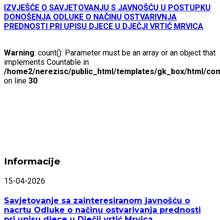
IZVJEŠĆE O SAVJETOVANJU S JAVNOŠĆU U POSTUPKU
DONOŠENJA ODLUKE O NAČINU OSTVARIVNJA
PREDNOSTI PRI UPISU DJECE U DJEČJI VRTIĆ MRVICA
Warning
: count(): Parameter must be an array or an object that
implements Countable in
/home2/nerezisc/public_html/templates/gk_box/html/com
on line
30
Informacije
15-04-2026
Savjetovanje sa zainteresiranom javnošću o
nacrtu Odluke o načinu ostvarivanja prednosti
pri upisu djece u Dječji vrtić Mrvica