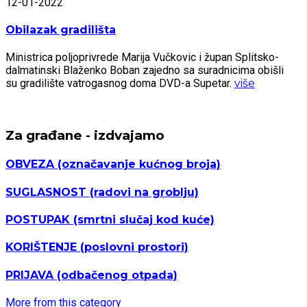
12-01-2022
Obilazak gradilišta
Ministrica poljoprivrede Marija Vučkovic i župan Splitsko-
dalmatinski Blaženko Boban zajedno sa suradnicima obišli
su gradilište vatrogasnog doma DVD-a Supetar.
više
Za građane - izdvajamo
OBVEZA
(označavanje kućnog broja)
SUGLASNOST
(radovi na groblju)
POSTUPAK
(smrtni slučaj kod kuće)
KORIŠTENJE
(poslovni prostori)
PRIJAVA
(odbačenog otpada)
More from this category