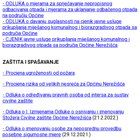
- ODLUKA o mjerama za sprječavanje nepropisnog
odbacivanja otpada i mjerama za uklanjanje odbačenog otpada
na području Općine
- ODLUKA o davanju suglasnosti na cjenik javne usluge
prikupljanja miješanog komunalnog i biorazgradivog otpada sa
područja Općine
- CJENIK javne usluge prikupljanja miješanog komunalnog i
biorazgradivog otpada sa područja Općine Nerežišća
ZAŠTITA I SPAŠAVANJE
- Procjena ugroženosti od požara
- Procjena rizika od velikih nesreća za Općinu Nerežišća
- Odluka o određivanju pravnih osoba od intersa za sustav
civilne zaštite
- Odluka o I. Izmjenama Odluke o osnivanju i imenovanju
Stožera Civilne zaštite Općine Nerežišća
(21.2.2022.)
- Odluka o imenovanju osobe za neposrednu provedbu
posebne sigurnosne mjere
(29.12.2021.)