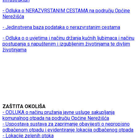
- Odluka o NERAZVRSTANIM CESTAMA na području Općine
Nerežišća
- Jedinstvena baza podataka o nerazvrstanim cestama
- Odluka o o uvjetima i načinu držanja kućnih ljubimaca i načinu
postupanja s napuštenim i izgubljenim životinjama te divljim
životinjama
ZAŠTITA OKOLIŠA
- ODLUKA o načinu pružanja javne usluge sakupljanja
komunalnog otpada na području Općine Nerežišća
- Uspostava sustava za zaprimanje obavijesti o nepropisno
odbačenom otpadu i evidentiranje lokacija odbačenog otpada
- Lokacije zelenih otoka