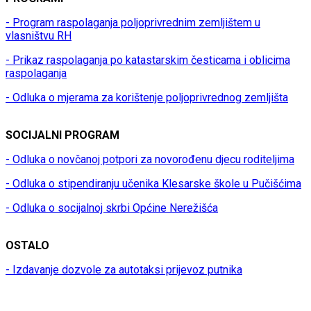
- Program raspolaganja poljoprivrednim zemljištem u
vlasništvu RH
- Prikaz raspolaganja po katastarskim česticama i oblicima
raspolaganja
- Odluka o mjerama za korištenje poljoprivrednog zemljišta
SOCIJALNI PROGRAM
- Odluka o novčanoj potpori za novorođenu djecu roditeljima
- Odluka o stipendiranju učenika Klesarske škole u Pučišćima
- Odluka o socijalnoj skrbi Općine Nerežišća
OSTALO
- Izdavanje dozvole za autotaksi prijevoz putnika