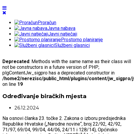
Proračun
Javna nabava
Javni natječaji
Prostorno planiranje
Službeni glasnici
Deprecated
: Methods with the same name as their class will
not be constructors in a future version of PHP;
plgContentJw_sigpro has a deprecated constructor in
/home2/nerezisc/public_html/plugins/content/jw_sigpro/
on line
19
Određivanje biračkih mjesta
26.12.2024
Na osnovi članka 23. točke 2. Zakona o izboru predsjednika
Republike Hrvatske („Narodne novine“, broj 22/92, 42/92,
71/97, 69/04, 99/04, 44/06, 24/11 i 128/14), Općinsko