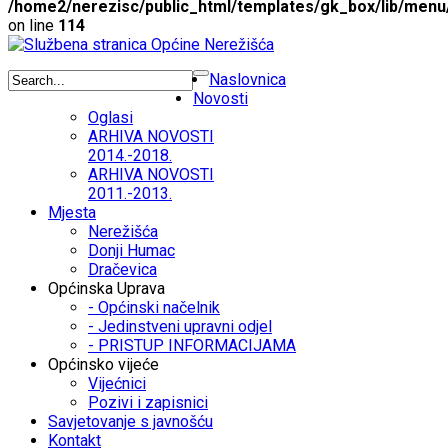
/home2/nerezisc/public_html/templates/gk_box/lib/menu
on line
114
Naslovnica
Novosti
Oglasi
ARHIVA NOVOSTI
2014.-2018.
ARHIVA NOVOSTI
2011.-2013.
Mjesta
Nerežišća
Donji Humac
Dračevica
Općinska Uprava
- Općinski načelnik
- Jedinstveni upravni odjel
- PRISTUP INFORMACIJAMA
Općinsko vijeće
Vijećnici
Pozivi i zapisnici
Savjetovanje s javnošću
Kontakt