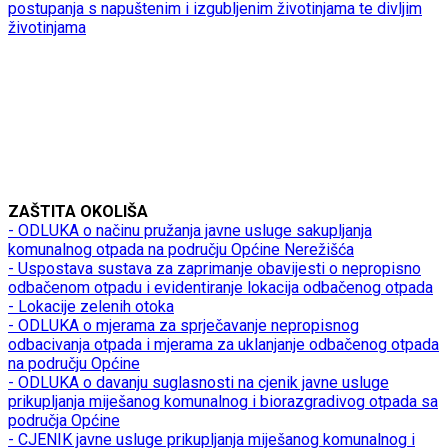
postupanja s napuštenim i izgubljenim životinjama te divljim
životinjama
ZAŠTITA OKOLIŠA
- ODLUKA o načinu pružanja javne usluge sakupljanja
komunalnog otpada na području Općine Nerežišća
- Uspostava sustava za zaprimanje obavijesti o nepropisno
odbačenom otpadu i evidentiranje lokacija odbačenog otpada
- Lokacije zelenih otoka
- ODLUKA o mjerama za sprječavanje nepropisnog
odbacivanja otpada i mjerama za uklanjanje odbačenog otpada
na području Općine
- ODLUKA o davanju suglasnosti na cjenik javne usluge
prikupljanja miješanog komunalnog i biorazgradivog otpada sa
područja Općine
- CJENIK javne usluge prikupljanja miješanog komunalnog i