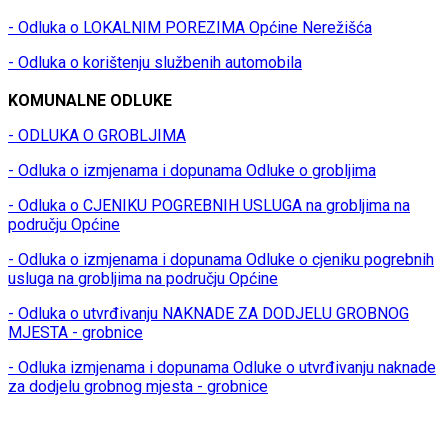
- Odluka o LOKALNIM POREZIMA Općine Nerežišća
- Odluka o korištenju službenih automobila
KOMUNALNE ODLUKE
- ODLUKA O GROBLJIMA
- Odluka o izmjenama i dopunama Odluke o grobljima
- Odluka o CJENIKU POGREBNIH USLUGA na grobljima na
području Općine
- Odluka o izmjenama i dopunama Odluke o cjeniku pogrebnih
usluga na grobljima na području Općine
- Odluka o utvrđivanju NAKNADE ZA DODJELU GROBNOG
MJESTA - grobnice
- Odluka izmjenama i dopunama Odluke o utvrđivanju naknade
za dodjelu grobnog mjesta - grobnice