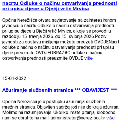
nacrtu Odluke o načinu ostvarivanja prednosti
pri upisu djece u Dječji vrtić Mrvica
Općina Nerežišća otvara savjetovanje sa zainteresiranom
javnošću o nacrtu Odluke o načinu ostvarivanja prednosti
pri upisu djece u Dječji vrtić Mrvica, a koje se provodi u
razdoblju 15. travnja 2026. do 15. svibnja 2026.Poziv
javnosti za dostavu mišljenja možete preuzeti OVDJENacrt
odluke o načinu o načinu ostvarivanja prednosti pri upisu
djece preuzmite OVDJEOBRAZAC odluke o načinu
ostvarivanja prednosti preuzmite OVDJE
više
15-01-2022
Ažuriranje službenih stranica *** OBAVIJEST ***
Općina Nerežišća je u postupku ažuriranja službenih
mrežnih stranica. Objavljen sadržaj još nije do kraja ažuriran.
Molimo na razumijevanje. Ukoliko imate pitanja, slobodno
nam se obratite na mail: administrator@nerezisca.hr
više