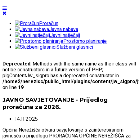
Proračun
Javna nabava
Javni natječaji
Prostorno planiranje
Službeni glasnici
Deprecated
: Methods with the same name as their class will
not be constructors in a future version of PHP;
plgContentJw_sigpro has a deprecated constructor in
/home2/nerezisc/public_html/plugins/content/jw_sigpro/
on line
19
JAVNO SAVJETOVANJE - Prijedlog
proračuna za 2026.
14.11.2025
Općina Nerežišća otvara savjetovanje s zainteresiranom
javnošću o prijedlogu PRORAČUNA OPĆINE NEREŽIŠĆA za