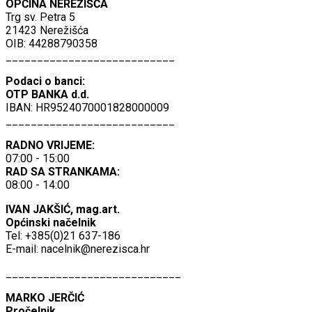
OPĆINA NEREŽIŠĆA
Trg sv. Petra 5
21423 Nerežišća
OIB: 44288790358
___________________________
Podaci o banci:
OTP BANKA d.d.
IBAN: HR9524070001828000009
___________________________
RADNO VRIJEME:
07:00 - 15:00
RAD SA STRANKAMA:
08:00 - 14:00
IVAN JAKŠIĆ, mag.art.
Općinski načelnik
Tel: +385(0)21 637-186
E-mail:
nacelnik@nerezisca.hr
____________________________
MARKO JERČIĆ
Pročelnik