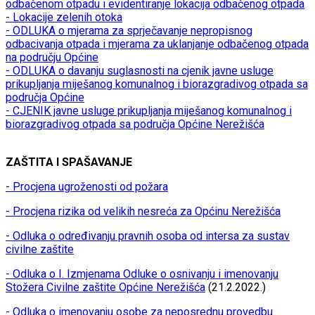
odbačenom otpadu i evidentiranje lokacija odbačenog otpada
- Lokacije zelenih otoka
- ODLUKA o mjerama za sprječavanje nepropisnog
odbacivanja otpada i mjerama za uklanjanje odbačenog otpada
na području Općine
- ODLUKA o davanju suglasnosti na cjenik javne usluge
prikupljanja miješanog komunalnog i biorazgradivog otpada sa
područja Općine
- CJENIK javne usluge prikupljanja miješanog komunalnog i
biorazgradivog otpada sa područja Općine Nerežišća
ZAŠTITA I SPAŠAVANJE
- Procjena ugroženosti od požara
- Procjena rizika od velikih nesreća za Općinu Nerežišća
- Odluka o određivanju pravnih osoba od intersa za sustav
civilne zaštite
- Odluka o I. Izmjenama Odluke o osnivanju i imenovanju
Stožera Civilne zaštite Općine Nerežišća
(21.2.2022.)
- Odluka o imenovanju osobe za neposrednu provedbu