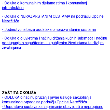
- Odluka o komunalnim djelatnostima i komunalnoj
infrastrukturi
- Odluka o NERAZVRSTANIM CESTAMA na području Općine
Nerežišća
- Jedinstvena baza podataka o nerazvrstanim cestama
- Odluka o o uvjetima i načinu držanja kućnih ljubimaca i načinu
postupanja s napuštenim i izgubljenim životinjama te divljim
životinjama
ZAŠTITA OKOLIŠA
- ODLUKA o načinu pružanja javne usluge sakupljanja
komunalnog otpada na području Općine Nerežišća
- Uspostava sustava za zaprimanje obavijesti o nepropisno