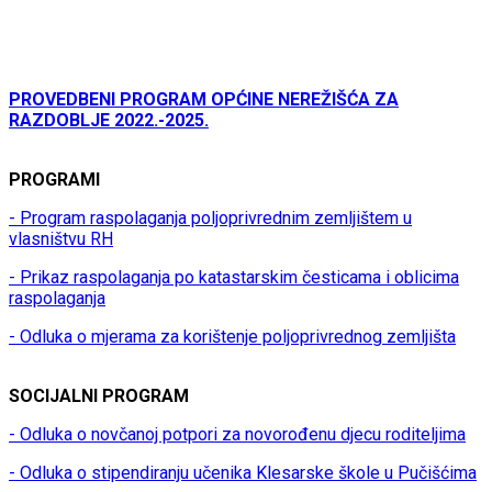
PROVEDBENI PROGRAM OPĆINE NEREŽIŠĆA ZA
RAZDOBLJE 2022.-2025.
PROGRAMI
- Program raspolaganja poljoprivrednim zemljištem u
vlasništvu RH
- Prikaz raspolaganja po katastarskim česticama i oblicima
raspolaganja
- Odluka o mjerama za korištenje poljoprivrednog zemljišta
SOCIJALNI PROGRAM
- Odluka o novčanoj potpori za novorođenu djecu roditeljima
- Odluka o stipendiranju učenika Klesarske škole u Pučišćima