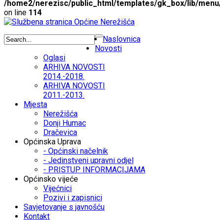
/home2/nerezisc/public_html/templates/gk_box/lib/menu
on line
114
Naslovnica
Novosti
Oglasi
ARHIVA NOVOSTI
2014.-2018.
ARHIVA NOVOSTI
2011.-2013.
Mjesta
Nerežišća
Donji Humac
Dračevica
Općinska Uprava
- Općinski načelnik
- Jedinstveni upravni odjel
- PRISTUP INFORMACIJAMA
Općinsko vijeće
Vijećnici
Pozivi i zapisnici
Savjetovanje s javnošću
Kontakt