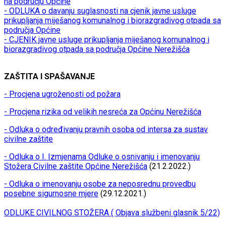
na području Općine
- ODLUKA o davanju suglasnosti na cjenik javne usluge
prikupljanja miješanog komunalnog i biorazgradivog otpada sa
područja Općine
- CJENIK javne usluge prikupljanja miješanog komunalnog i
biorazgradivog otpada sa područja Općine Nerežišća
ZAŠTITA I SPAŠAVANJE
- Procjena ugroženosti od požara
- Procjena rizika od velikih nesreća za Općinu Nerežišća
- Odluka o određivanju pravnih osoba od intersa za sustav
civilne zaštite
- Odluka o I. Izmjenama Odluke o osnivanju i imenovanju
Stožera Civilne zaštite Općine Nerežišća
(21.2.2022.)
- Odluka o imenovanju osobe za neposrednu provedbu
posebne sigurnosne mjere
(29.12.2021.)
ODLUKE CIVILNOG STOŽERA ( Objava službeni glasnik 5/22)