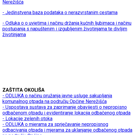
Nerežišća
- Jedinstvena baza podataka o nerazvrstanim cestama
- Odluka o o uvjetima i načinu držanja kućnih ljubimaca i načinu
postupanja s napuštenim i izgubljenim životinjama te divljim
životinjama
ZAŠTITA OKOLIŠA
- ODLUKA o načinu pružanja javne usluge sakupljanja
komunalnog otpada na području Općine Nerežišća
- Uspostava sustava za zaprimanje obavijesti o nepropisno
odbačenom otpadu i evidentiranje lokacija odbačenog otpada
- Lokacije zelenih otoka
- ODLUKA o mjerama za sprječavanje nepropisnog
odbacivanja otpada i mjerama za uklanjanje odbačenog otpada