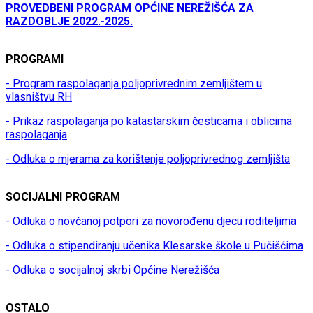
PROVEDBENI PROGRAM OPĆINE NEREŽIŠĆA ZA
RAZDOBLJE 2022.-2025.
PROGRAMI
- Program raspolaganja poljoprivrednim zemljištem u
vlasništvu RH
- Prikaz raspolaganja po katastarskim česticama i oblicima
raspolaganja
- Odluka o mjerama za korištenje poljoprivrednog zemljišta
SOCIJALNI PROGRAM
- Odluka o novčanoj potpori za novorođenu djecu roditeljima
- Odluka o stipendiranju učenika Klesarske škole u Pučišćima
- Odluka o socijalnoj skrbi Općine Nerežišća
OSTALO