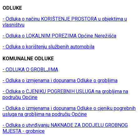
ODLUKE
- Odluka o načinu KORIŠTENJE PROSTORA u objektima u
vlasništvu
- Odluka o LOKALNIM POREZIMA Općine Nerežišća
- Odluka o korištenju službenih automobila
KOMUNALNE ODLUKE
- ODLUKA O GROBLJIMA
- Odluka o izmjenama i dopunama Odluke o grobljima
- Odluka o CJENIKU POGREBNIH USLUGA na grobljima na
području Općine
- Odluka o izmjenama i dopunama Odluke o cjeniku pogrebnih
usluga na grobljima na području Općine
- Odluka o utvrđivanju NAKNADE ZA DODJELU GROBNOG
MJESTA - grobnice