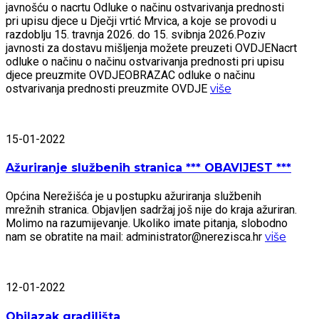
javnošću o nacrtu Odluke o načinu ostvarivanja prednosti
pri upisu djece u Dječji vrtić Mrvica, a koje se provodi u
razdoblju 15. travnja 2026. do 15. svibnja 2026.Poziv
javnosti za dostavu mišljenja možete preuzeti OVDJENacrt
odluke o načinu o načinu ostvarivanja prednosti pri upisu
djece preuzmite OVDJEOBRAZAC odluke o načinu
ostvarivanja prednosti preuzmite OVDJE
više
15-01-2022
Ažuriranje službenih stranica *** OBAVIJEST ***
Općina Nerežišća je u postupku ažuriranja službenih
mrežnih stranica. Objavljen sadržaj još nije do kraja ažuriran.
Molimo na razumijevanje. Ukoliko imate pitanja, slobodno
nam se obratite na mail: administrator@nerezisca.hr
više
12-01-2022
Obilazak gradilišta