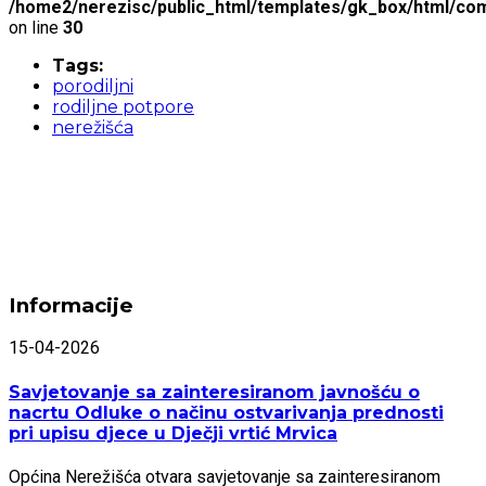
/home2/nerezisc/public_html/templates/gk_box/html/com
on line
30
Tags:
porodiljni
rodiljne potpore
nerežišća
Informacije
15-04-2026
Savjetovanje sa zainteresiranom javnošću o
nacrtu Odluke o načinu ostvarivanja prednosti
pri upisu djece u Dječji vrtić Mrvica
Općina Nerežišća otvara savjetovanje sa zainteresiranom