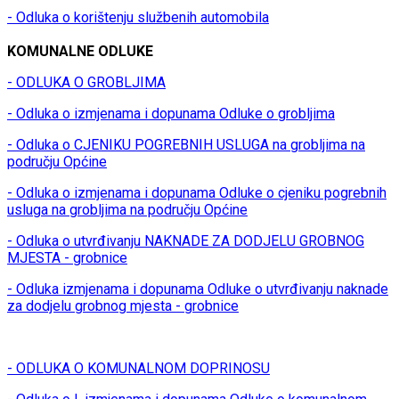
- Odluka o korištenju službenih automobila
KOMUNALNE ODLUKE
- ODLUKA O GROBLJIMA
- Odluka o izmjenama i dopunama Odluke o grobljima
- Odluka o CJENIKU POGREBNIH USLUGA na grobljima na
području Općine
- Odluka o izmjenama i dopunama Odluke o cjeniku pogrebnih
usluga na grobljima na području Općine
- Odluka o utvrđivanju NAKNADE ZA DODJELU GROBNOG
MJESTA - grobnice
- Odluka izmjenama i dopunama Odluke o utvrđivanju naknade
za dodjelu grobnog mjesta - grobnice
- ODLUKA O KOMUNALNOM DOPRINOSU