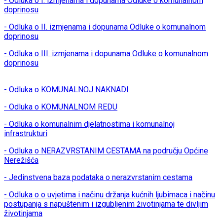
- Odluka o I. izmjenama i dopunama Odluke o komunalnom
doprinosu
- Odluka o II. izmjenama i dopunama Odluke o komunalnom
doprinosu
- Odluka o III. izmjenama i dopunama Odluke o komunalnom
doprinosu
- Odluka o KOMUNALNOJ NAKNADI
- Odluka o KOMUNALNOM REDU
- Odluka o komunalnim djelatnostima i komunalnoj
infrastrukturi
- Odluka o NERAZVRSTANIM CESTAMA na području Općine
Nerežišća
- Jedinstvena baza podataka o nerazvrstanim cestama
- Odluka o o uvjetima i načinu držanja kućnih ljubimaca i načinu
postupanja s napuštenim i izgubljenim životinjama te divljim
životinjama