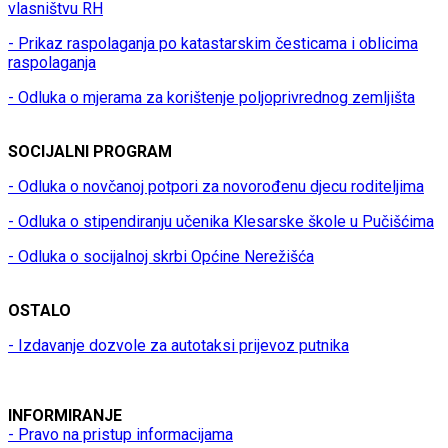
vlasništvu RH
- Prikaz raspolaganja po katastarskim česticama i oblicima
raspolaganja
- Odluka o mjerama za korištenje poljoprivrednog zemljišta
SOCIJALNI PROGRAM
- Odluka o novčanoj potpori za novorođenu djecu roditeljima
- Odluka o stipendiranju učenika Klesarske škole u Pučišćima
- Odluka o socijalnoj skrbi Općine Nerežišća
OSTALO
- Izdavanje dozvole za autotaksi prijevoz putnika
INFORMIRANJE
- Pravo na pristup informacijama