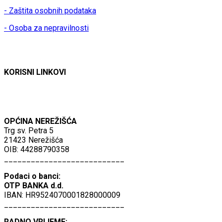
- Zaštita osobnih podataka
- Osoba za nepravilnosti
KORISNI LINKOVI
OPĆINA NEREŽIŠĆA
Trg sv. Petra 5
21423 Nerežišća
OIB: 44288790358
___________________________
Podaci o banci:
OTP BANKA d.d.
IBAN: HR9524070001828000009
___________________________
RADNO VRIJEME: