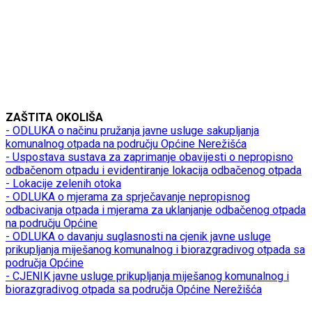
ZAŠTITA OKOLIŠA
- ODLUKA o načinu pružanja javne usluge sakupljanja
komunalnog otpada na području Općine Nerežišća
- Uspostava sustava za zaprimanje obavijesti o nepropisno
odbačenom otpadu i evidentiranje lokacija odbačenog otpada
- Lokacije zelenih otoka
- ODLUKA o mjerama za sprječavanje nepropisnog
odbacivanja otpada i mjerama za uklanjanje odbačenog otpada
na području Općine
- ODLUKA o davanju suglasnosti na cjenik javne usluge
prikupljanja miješanog komunalnog i biorazgradivog otpada sa
područja Općine
- CJENIK javne usluge prikupljanja miješanog komunalnog i
biorazgradivog otpada sa područja Općine Nerežišća