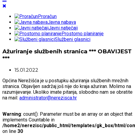
Proračun
Javna nabava
Javni natječaji
Prostorno planiranje
Službeni glasnici
Ažuriranje službenih stranica *** OBAVIJEST
***
15.01.2022
Općina Nerežišća je u postupku ažuriranja službenih mrežnih
stranica. Objavljen sadržaj još nije do kraja ažuriran. Molimo na
razumijevanje. Ukoliko imate pitanja, slobodno nam se obratite
na mail:
administrator@nerezisca.hr
Warning
: count(): Parameter must be an array or an object that
implements Countable in
/home2/nerezisc/public_html/templates/gk_box/html/com
on line
30