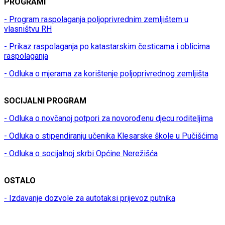
PROGRAMI
- Program raspolaganja poljoprivrednim zemljištem u
vlasništvu RH
- Prikaz raspolaganja po katastarskim česticama i oblicima
raspolaganja
- Odluka o mjerama za korištenje poljoprivrednog zemljišta
SOCIJALNI PROGRAM
- Odluka o novčanoj potpori za novorođenu djecu roditeljima
- Odluka o stipendiranju učenika Klesarske škole u Pučišćima
- Odluka o socijalnoj skrbi Općine Nerežišća
OSTALO
- Izdavanje dozvole za autotaksi prijevoz putnika