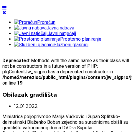
Proračun
Javna nabava
Javni natječaji
Prostorno planiranje
Službeni glasnici
Deprecated
: Methods with the same name as their class will
not be constructors in a future version of PHP;
plgContentJw_sigpro has a deprecated constructor in
/home2/nerezisc/public_html/plugins/content/jw_sigpro/
on line
19
Obilazak gradilišta
12.01.2022
Ministrica poljoprivrede
Marija
Vučkovic i župan Splitsko-
dalmatinski Blaženko Boban zajedno sa suradnicima obišli su
gradilište vatrogasnog doma DVD-a Supetar.