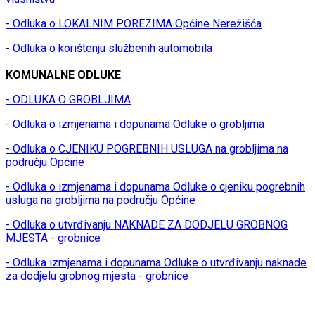
- Odluka o LOKALNIM POREZIMA Općine Nerežišća
- Odluka o korištenju službenih automobila
KOMUNALNE ODLUKE
- ODLUKA O GROBLJIMA
- Odluka o izmjenama i dopunama Odluke o grobljima
- Odluka o CJENIKU POGREBNIH USLUGA na grobljima na
području Općine
- Odluka o izmjenama i dopunama Odluke o cjeniku pogrebnih
usluga na grobljima na području Općine
- Odluka o utvrđivanju NAKNADE ZA DODJELU GROBNOG
MJESTA - grobnice
- Odluka izmjenama i dopunama Odluke o utvrđivanju naknade
za dodjelu grobnog mjesta - grobnice