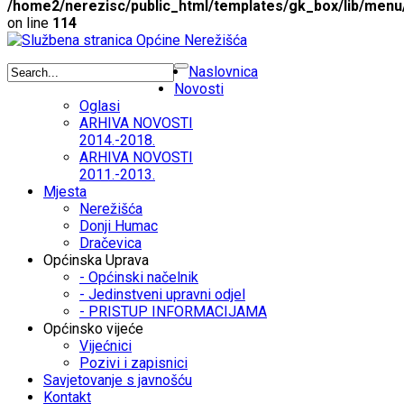
/home2/nerezisc/public_html/templates/gk_box/lib/menu
on line
114
Naslovnica
Novosti
Oglasi
ARHIVA NOVOSTI
2014.-2018.
ARHIVA NOVOSTI
2011.-2013.
Mjesta
Nerežišća
Donji Humac
Dračevica
Općinska Uprava
- Općinski načelnik
- Jedinstveni upravni odjel
- PRISTUP INFORMACIJAMA
Općinsko vijeće
Vijećnici
Pozivi i zapisnici
Savjetovanje s javnošću
Kontakt