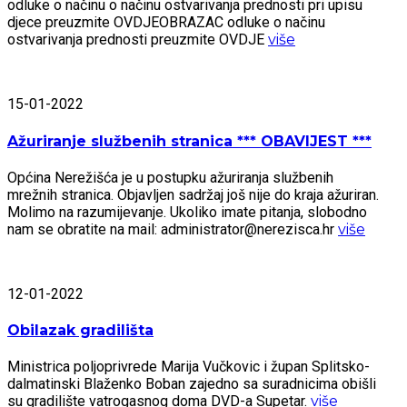
odluke o načinu o načinu ostvarivanja prednosti pri upisu
djece preuzmite OVDJEOBRAZAC odluke o načinu
ostvarivanja prednosti preuzmite OVDJE
više
15-01-2022
Ažuriranje službenih stranica *** OBAVIJEST ***
Općina Nerežišća je u postupku ažuriranja službenih
mrežnih stranica. Objavljen sadržaj još nije do kraja ažuriran.
Molimo na razumijevanje. Ukoliko imate pitanja, slobodno
nam se obratite na mail: administrator@nerezisca.hr
više
12-01-2022
Obilazak gradilišta
Ministrica poljoprivrede Marija Vučkovic i župan Splitsko-
dalmatinski Blaženko Boban zajedno sa suradnicima obišli
su gradilište vatrogasnog doma DVD-a Supetar.
više