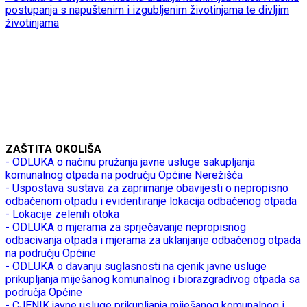
postupanja s napuštenim i izgubljenim životinjama te divljim
životinjama
ZAŠTITA OKOLIŠA
- ODLUKA o načinu pružanja javne usluge sakupljanja
komunalnog otpada na području Općine Nerežišća
- Uspostava sustava za zaprimanje obavijesti o nepropisno
odbačenom otpadu i evidentiranje lokacija odbačenog otpada
- Lokacije zelenih otoka
- ODLUKA o mjerama za sprječavanje nepropisnog
odbacivanja otpada i mjerama za uklanjanje odbačenog otpada
na području Općine
- ODLUKA o davanju suglasnosti na cjenik javne usluge
prikupljanja miješanog komunalnog i biorazgradivog otpada sa
područja Općine
- CJENIK javne usluge prikupljanja miješanog komunalnog i