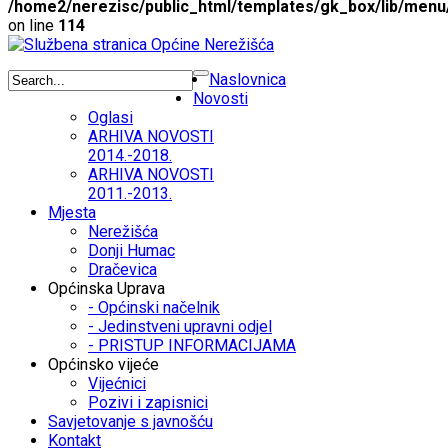
/home2/nerezisc/public_html/templates/gk_box/lib/menu
on line
114
Naslovnica
Novosti
Oglasi
ARHIVA NOVOSTI
2014.-2018.
ARHIVA NOVOSTI
2011.-2013.
Mjesta
Nerežišća
Donji Humac
Dračevica
Općinska Uprava
- Općinski načelnik
- Jedinstveni upravni odjel
- PRISTUP INFORMACIJAMA
Općinsko vijeće
Vijećnici
Pozivi i zapisnici
Savjetovanje s javnošću
Kontakt