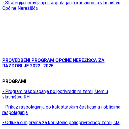
- Strategija upravljanja i raspolaganja imovinom u vlasništvu
Općine Nerežišća
PROVEDBENI PROGRAM OPĆINE NEREŽIŠĆA ZA
RAZDOBLJE 2022.-2025.
PROGRAMI
- Program raspolaganja poljoprivrednim zemljištem u
vlasništvu RH
- Prikaz raspolaganja po katastarskim česticama i oblicima
raspolaganja
- Odluka o mjerama za korištenje poljoprivrednog zemljišta