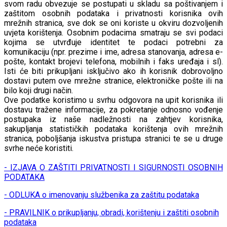
svom radu obvezuje se postupati u skladu sa poštivanjem i
zaštitom osobnih podataka i privatnosti korisnika ovih
mrežnih stranica, sve dok se oni koriste u okviru dozvoljenih
uvjeta korištenja. Osobnim podacima smatraju se svi podaci
kojima se utvrđuje identitet te podaci potrebni za
komunikaciju (npr. prezime i ime, adresa stanovanja, adresa e-
pošte, kontakt brojevi telefona, mobilnih i faks uređaja i sl).
Isti će biti prikupljani isključivo ako ih korisnik dobrovoljno
dostavi putem ove mrežne stranice, elektroničke pošte ili na
bilo koji drugi način.
Ove podatke koristimo u svrhu odgovora na upit korisnika ili
dostavu tražene informacije, za pokretanje odnosno vođenje
postupaka iz naše nadležnosti na zahtjev korisnika,
sakupljanja statističkih podataka korištenja ovih mrežnih
stranica, poboljšanja iskustva pristupa stranici te se u druge
svrhe neće koristiti.
- IZJAVA O ZAŠTITI PRIVATNOSTI I SIGURNOSTI OSOBNIH
PODATAKA
- ODLUKA o imenovanju službenika za zaštitu podataka
- PRAVILNIK o prikupljanju, obradi, korištenju i zaštiti osobnih
podataka