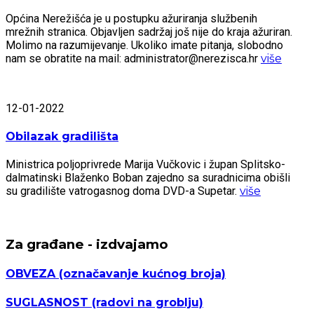
Općina Nerežišća je u postupku ažuriranja službenih
mrežnih stranica. Objavljen sadržaj još nije do kraja ažuriran.
Molimo na razumijevanje. Ukoliko imate pitanja, slobodno
nam se obratite na mail: administrator@nerezisca.hr
više
12-01-2022
Obilazak gradilišta
Ministrica poljoprivrede Marija Vučkovic i župan Splitsko-
dalmatinski Blaženko Boban zajedno sa suradnicima obišli
su gradilište vatrogasnog doma DVD-a Supetar.
više
Za građane - izdvajamo
OBVEZA
(označavanje kućnog broja)
SUGLASNOST
(radovi na groblju)