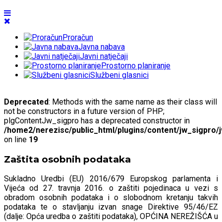
Proračun
Javna nabava
Javni natječaji
Prostorno planiranje
Službeni glasnici
Deprecated
: Methods with the same name as their class will
not be constructors in a future version of PHP;
plgContentJw_sigpro has a deprecated constructor in
/home2/nerezisc/public_html/plugins/content/jw_sigpro/
on line
19
Zaštita osobnih podataka
Sukladno Uredbi (EU) 2016/679 Europskog parlamenta i
Vijeća od 27. travnja 2016. o zaštiti pojedinaca u vezi s
obradom osobnih podataka i o slobodnom kretanju takvih
podataka te o stavljanju izvan snage Direktive 95/46/EZ
(dalje: Opća uredba o zaštiti podataka), OPĆINA NEREŽIŠĆA u