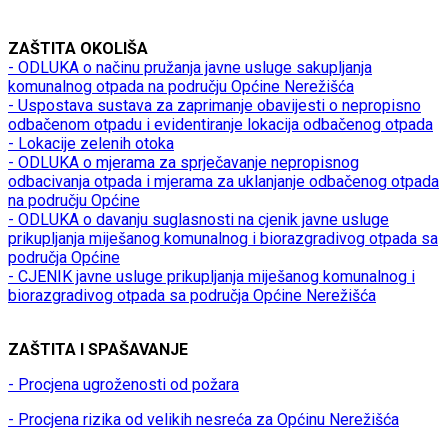
ZAŠTITA OKOLIŠA
- ODLUKA o načinu pružanja javne usluge sakupljanja
komunalnog otpada na području Općine Nerežišća
- Uspostava sustava za zaprimanje obavijesti o nepropisno
odbačenom otpadu i evidentiranje lokacija odbačenog otpada
- Lokacije zelenih otoka
- ODLUKA o mjerama za sprječavanje nepropisnog
odbacivanja otpada i mjerama za uklanjanje odbačenog otpada
na području Općine
- ODLUKA o davanju suglasnosti na cjenik javne usluge
prikupljanja miješanog komunalnog i biorazgradivog otpada sa
područja Općine
- CJENIK javne usluge prikupljanja miješanog komunalnog i
biorazgradivog otpada sa područja Općine Nerežišća
ZAŠTITA I SPAŠAVANJE
- Procjena ugroženosti od požara
- Procjena rizika od velikih nesreća za Općinu Nerežišća