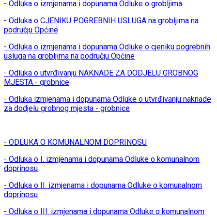
- Odluka o izmjenama i dopunama Odluke o grobljima
- Odluka o CJENIKU POGREBNIH USLUGA na grobljima na
području Općine
- Odluka o izmjenama i dopunama Odluke o cjeniku pogrebnih
usluga na grobljima na području Općine
- Odluka o utvrđivanju NAKNADE ZA DODJELU GROBNOG
MJESTA - grobnice
- Odluka izmjenama i dopunama Odluke o utvrđivanju naknade
za dodjelu grobnog mjesta - grobnice
- ODLUKA O KOMUNALNOM DOPRINOSU
- Odluka o I. izmjenama i dopunama Odluke o komunalnom
doprinosu
- Odluka o II. izmjenama i dopunama Odluke o komunalnom
doprinosu
- Odluka o III. izmjenama i dopunama Odluke o komunalnom