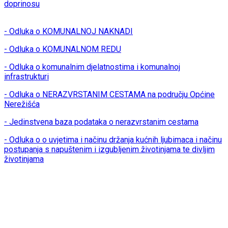
doprinosu
- Odluka o KOMUNALNOJ NAKNADI
- Odluka o KOMUNALNOM REDU
- Odluka o komunalnim djelatnostima i komunalnoj
infrastrukturi
- Odluka o NERAZVRSTANIM CESTAMA na području Općine
Nerežišća
- Jedinstvena baza podataka o nerazvrstanim cestama
- Odluka o o uvjetima i načinu držanja kućnih ljubimaca i načinu
postupanja s napuštenim i izgubljenim životinjama te divljim
životinjama