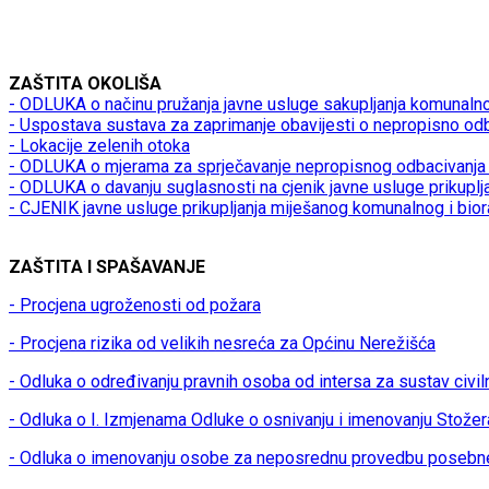
ZAŠTITA OKOLIŠA
- ODLUKA o načinu pružanja javne usluge sakupljanja komunaln
- Uspostava sustava za zaprimanje obavijesti o nepropisno od
- Lokacije zelenih otoka
- ODLUKA o mjerama za sprječavanje nepropisnog odbacivanja 
- ODLUKA o davanju suglasnosti na cjenik javne usluge prikupl
- CJENIK javne usluge prikupljanja miješanog komunalnog i bio
ZAŠTITA I SPAŠAVANJE
- Procjena ugroženosti od požara
- Procjena rizika od velikih nesreća za Općinu Nerežišća
- Odluka o određivanju pravnih osoba od intersa za sustav civil
- Odluka o I. Izmjenama Odluke o osnivanju i imenovanju Stožer
- Odluka o imenovanju osobe za neposrednu provedbu posebn