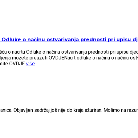
Odluke o načinu ostvarivanja prednosti pri upisu dje
 o nacrtu Odluke o načinu ostvarivanja prednosti pri upisu djece 
šljenja možete preuzeti OVDJENacrt odluke o načinu o načinu ostv
zmite OVDJE
više
nica. Objavljen sadržaj još nije do kraja ažuriran. Molimo na raz