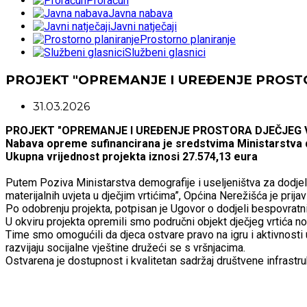
Proračun
Javna nabava
Javni natječaji
Prostorno planiranje
Službeni glasnici
PROJEKT "OPREMANJE I UREĐENJE PROST
31.03.2026
PROJEKT "OPREMANJE I UREĐENJE PROSTORA DJEČJEG V
Nabava opreme sufinancirana je sredstvima Ministarstva d
Ukupna vrijednost projekta iznosi 27.574,13 eura
Putem Poziva Ministarstva demografije i useljeništva za dodje
materijalnih uvjeta u dječjim vrtićima”, Općina Nerežišća je prija
Po odobrenju projekta, potpisan je Ugovor o dodjeli bespovratni
U okviru projekta opremili smo područni objekt dječjeg vrtića
Time smo omogućili da djeca ostvare pravo na igru i aktivnosti
razvijaju socijalne vještine družeći se s vršnjacima.
Ostvarena je dostupnost i kvalitetan sadržaj društvene infrastru