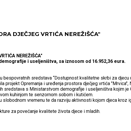
ORA DJEČJEG VRTIĆA NEREŽIŠĆA"
RTIĆA NEREŽIŠĆA"
emografije i useljeništva, sa iznosom od 16.952,36 eura.
lu bespovratnih sredstava “Dostupnost kvalitetne skrbi za djecu 
vila projekt Opremanja i uređenja prostora dječjeg vrtića "Mrvica",
h sredstava s Ministarstvom demografije i useljeništva kojim je 
 novom kuhinjom te senzornom sobom i kutićem.
 u slobodnom vremenu te da razviju aktivnosti kojom djeca kroz 
kture za povećanje kvalitete života djece i mladih.