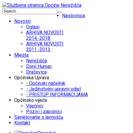
Naslovnica
Novosti
Oglasi
ARHIVA NOVOSTI
2014.-2018.
ARHIVA NOVOSTI
2011.-2013.
Mjesta
Nerežišća
Donji Humac
Dračevica
Općinska Uprava
- Općinski načelnik
- Jedinstveni upravni odjel
- PRISTUP INFORMACIJAMA
Općinsko vijeće
Vijećnici
Pozivi i zapisnici
Savjetovanje s javnošću
Kontakt