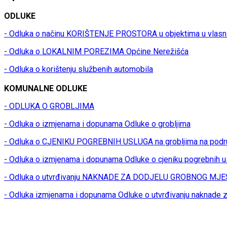
ODLUKE
- Odluka o načinu KORIŠTENJE PROSTORA u objektima u vlasn
- Odluka o LOKALNIM POREZIMA Općine Nerežišća
- Odluka o korištenju službenih automobila
KOMUNALNE ODLUKE
- ODLUKA O GROBLJIMA
- Odluka o izmjenama i dopunama Odluke o grobljima
- Odluka o CJENIKU POGREBNIH USLUGA na grobljima na podr
- Odluka o izmjenama i dopunama Odluke o cjeniku pogrebnih u
- Odluka o utvrđivanju NAKNADE ZA DODJELU GROBNOG MJES
- Odluka izmjenama i dopunama Odluke o utvrđivanju naknade z