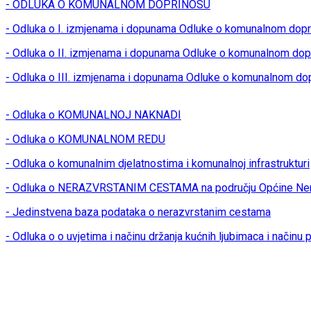
- ODLUKA O KOMUNALNOM DOPRINOSU
- Odluka o I. izmjenama i dopunama Odluke o komunalnom dop
- Odluka o II. izmjenama i dopunama Odluke o komunalnom dop
- Odluka o III. izmjenama i dopunama Odluke o komunalnom do
- Odluka o KOMUNALNOJ NAKNADI
- Odluka o KOMUNALNOM REDU
- Odluka o komunalnim djelatnostima i komunalnoj infrastrukturi
- Odluka o NERAZVRSTANIM CESTAMA na području Općine Ner
- Jedinstvena baza podataka o nerazvrstanim cestama
- Odluka o o uvjetima i načinu držanja kućnih ljubimaca i načinu