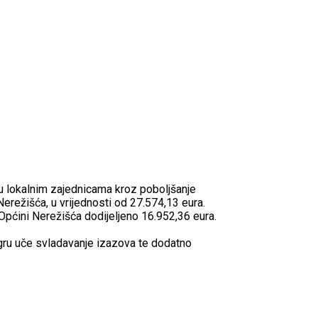
u lokalnim zajednicama kroz poboljšanje
 Nerežišća, u vrijednosti od 27.574,13 eura.
Općini Nerežišća dodijeljeno 16.952,36 eura.
igru uče svladavanje izazova te dodatno