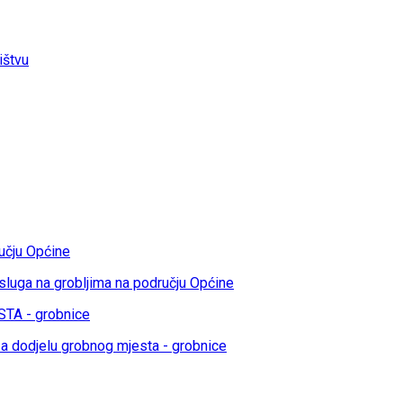
ištvu
učju Općine
sluga na grobljima na području Općine
TA - grobnice
a dodjelu grobnog mjesta - grobnice