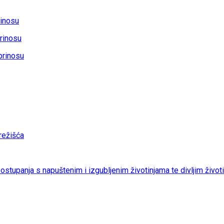
rinosu
rinosu
prinosu
ežišća
 postupanja s napuštenim i izgubljenim životinjama te divljim život