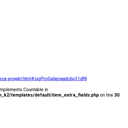
zisca-projekt.html#sigProGalleriaadc6e31df8
t implements Countable in
_k2/templates/default/item_extra_fields.php
on line
30