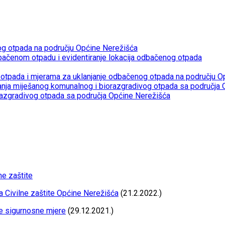
og otpada na području Općine Nerežišća
bačenom otpadu i evidentiranje lokacija odbačenog otpada
otpada i mjerama za uklanjanje odbačenog otpada na području O
janja miješanog komunalnog i biorazgradivog otpada sa područja
razgradivog otpada sa područja Općine Nerežišća
ne zaštite
a Civilne zaštite Općine Nerežišća
(21.2.2022.)
e sigurnosne mjere
(29.12.2021.)