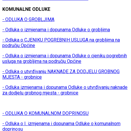
KOMUNALNE ODLUKE
- ODLUKA O GROBLJIMA
- Odluka o izmjenama i dopunama Odluke o grobljima
- Odluka o CJENIKU POGREBNIH USLUGA na grobljima na
području Općine
- Odluka o izmjenama i dopunama Odluke o cjeniku pogrebnih
usluga na grobljima na području Općine
- Odluka o utvrđivanju NAKNADE ZA DODJELU GROBNOG
MJESTA - grobnice
- Odluka izmjenama i dopunama Odluke o utvrđivanju naknade
za dodjelu grobnog mjesta - grobnice
- ODLUKA O KOMUNALNOM DOPRINOSU
- Odluka o I. izmjenama i dopunama Odluke o komunalnom
doprinosu