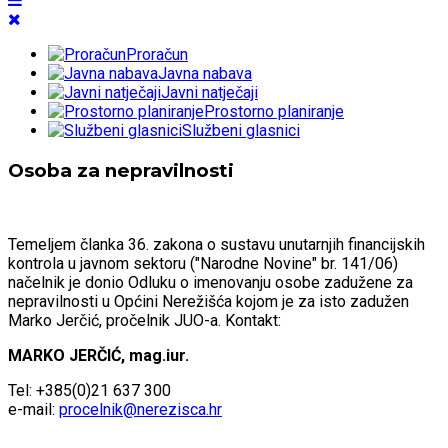
Proračun
Javna nabava
Javni natječaji
Prostorno planiranje
Službeni glasnici
Osoba za nepravilnosti
Temeljem članka 36. zakona o sustavu unutarnjih financijskih
kontrola u javnom sektoru ("Narodne Novine" br. 141/06)
načelnik je donio Odluku o imenovanju osobe zadužene za
nepravilnosti u Općini Nerežišća kojom je za isto zadužen
Marko Jerčić, pročelnik JUO-a. Kontakt:
MARKO JERČIĆ, mag.iur.
Tel: +385(0)21 637 300
e-mail:
procelnik@nerezisca.hr