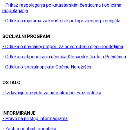
- Prikaz raspolaganja po katastarskim česticama i oblicima
raspolaganja
- Odluka o mjerama za korištenje poljoprivrednog zemljišta
SOCIJALNI PROGRAM
- Odluka o novčanoj potpori za novorođenu djecu roditeljima
- Odluka o stipendiranju učenika Klesarske škole u Pučišćima
- Odluka o socijalnoj skrbi Općine Nerežišća
OSTALO
- Izdavanje dozvole za autotaksi prijevoz putnika
INFORMIRANJE
- Pravo na pristup informacijama
- Zaštita osobnih podataka