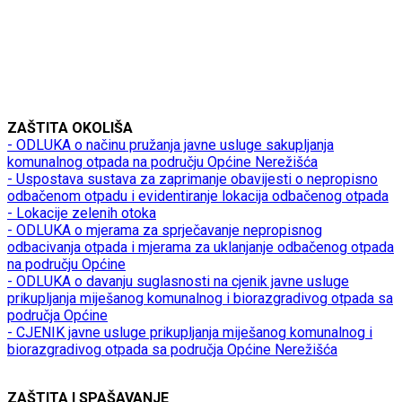
ZAŠTITA OKOLIŠA
- ODLUKA o načinu pružanja javne usluge sakupljanja
komunalnog otpada na području Općine Nerežišća
- Uspostava sustava za zaprimanje obavijesti o nepropisno
odbačenom otpadu i evidentiranje lokacija odbačenog otpada
- Lokacije zelenih otoka
- ODLUKA o mjerama za sprječavanje nepropisnog
odbacivanja otpada i mjerama za uklanjanje odbačenog otpada
na području Općine
- ODLUKA o davanju suglasnosti na cjenik javne usluge
prikupljanja miješanog komunalnog i biorazgradivog otpada sa
područja Općine
- CJENIK javne usluge prikupljanja miješanog komunalnog i
biorazgradivog otpada sa područja Općine Nerežišća
ZAŠTITA I SPAŠAVANJE