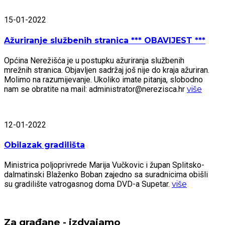
15-01-2022
Ažuriranje službenih stranica *** OBAVIJEST ***
Općina Nerežišća je u postupku ažuriranja službenih
mrežnih stranica. Objavljen sadržaj još nije do kraja ažuriran.
Molimo na razumijevanje. Ukoliko imate pitanja, slobodno
nam se obratite na mail: administrator@nerezisca.hr
više
12-01-2022
Obilazak gradilišta
Ministrica poljoprivrede Marija Vučkovic i župan Splitsko-
dalmatinski Blaženko Boban zajedno sa suradnicima obišli
su gradilište vatrogasnog doma DVD-a Supetar.
više
Za građane - izdvajamo